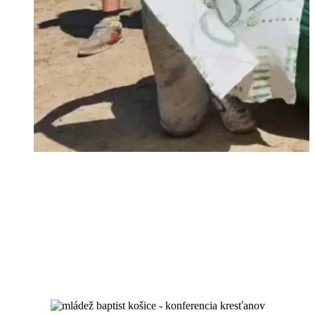
miluj Boha a svojho blížneho