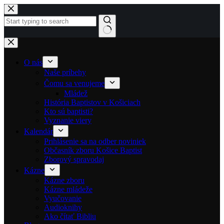
Skip to content
No results
O nás
Naše príbehy
Čomu sa venujeme
Mládež
História Baptistov v Košiciach
Kto sú baptisti?
Vyznanie viery
Kalendár
Prihlásenie sa na odber noviniek
Občasník zboru Košice Baptist
Zborový spravodaj
Kázne
Kázne zboru
Kázne mládeže
Vyučovanie
Audioknihy
Ako čítať Bibliu