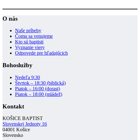
O nás
Naše príbehy
Čomu sa venujeme
Kto sú baptisti
Vyznanie viery
Odpovede pre hľadajúcich
Bohoslužby
Nedeľa 9:30
Štvrtok – 18:30 (biblická)
Piatok – 16:00 (dorast)
Piatok – 18:00 (mládež)
Kontakt
KOŠICE BAPTIST
Slovenskej Jednoty 16
04001 Košice
Slovensko