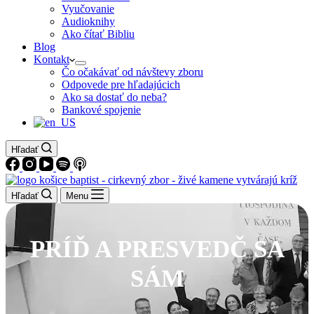
Vyučovanie
Audioknihy
Ako čítať Bibliu
Blog
Kontakt
Čo očakávať od návštevy zboru
Odpovede pre hľadajúcich
Ako sa dostať do neba?
Bankové spojenie
Hľadať
Hľadať
Menu
PRÍĎ A PRESVEDČ SA
SÁM