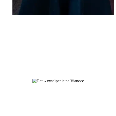
a po láske vás poznajú…
prvé kroky viery