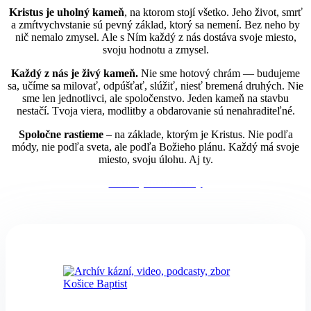
Kristus je uholný kameň
, na ktorom stojí všetko. Jeho život, smrť
a zmŕtvychvstanie sú pevný základ, ktorý sa nemení. Bez neho by
nič nemalo zmysel. Ale s Ním každý z nás dostáva svoje miesto,
svoju hodnotu a zmysel.
Každý z nás je živý kameň.
Nie sme hotový chrám — budujeme
sa, učíme sa milovať, odpúšťať, slúžiť, niesť bremená druhých. Nie
sme len jednotlivci, ale spoločenstvo. Jeden kameň na stavbu
nestačí. Tvoja viera, modlitby a obdarovanie sú nenahraditeľné.
Spoločne rastieme
– na základe, ktorým je Kristus. Nie podľa
módy, nie podľa sveta, ale podľa Božieho plánu. Každý má svoje
miesto, svoju úlohu. Aj ty.
Naše vyznanie viery