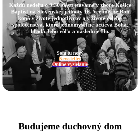
Každú nedeľu o 9:30 sa stretávame v zbore Košice
Baptist na Slovenskej jednoty 16. Veríme, že Boh
koná v živote jednotlivcov a v živote celého
spoločenstva, ktoré jednomyseľne uctieva Boha,
hľadá Jeho vôľu a nasleduje Ho.
Som tu nový
Newsletter
Online vysielanie
Budujeme duchovný dom