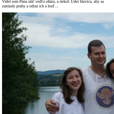
Videl som Pána stáť vedľa oltára, a riekol: Uder hlavicu, aby sa
zatriasly prahy a odraz ich a hoď…