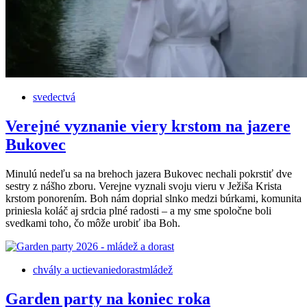
svedectvá
Verejné vyznanie viery krstom na jazere
Bukovec
Minulú nedeľu sa na brehoch jazera Bukovec nechali pokrstiť dve
sestry z nášho zboru. Verejne vyznali svoju vieru v Ježiša Krista
krstom ponorením. Boh nám doprial slnko medzi búrkami, komunita
priniesla koláč aj srdcia plné radosti – a my sme spoločne boli
svedkami toho, čo môže urobiť iba Boh.
chvály a uctievanie
dorast
mládež
Garden party na koniec roka