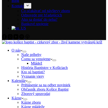
Blog
Kontakt
Čo očakávať od návštevy zboru
Odpovede pre hľadajúcich
Ako sa dostať do neba?
Bankové spojenie
O nás
Naše príbehy
Čomu sa venujeme
Mládež
História Baptistov v Košiciach
Kto sú baptisti?
Vyznanie viery
Kalendár
Prihlásenie sa na odber noviniek
Občasník zboru Košice Baptist
Zborový spravodaj
Kázne
Kázne zboru
Kázne mládeže