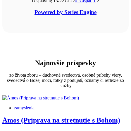
Displaying 13-22 of 22
«
Naspäť
1
2
Powered by Series Engine
Najnovšie príspevky
zo života zboru – duchovné svedectvá, osobné príbehy viery,
svedectvá o Božej moci, fotky z podujatí, oznamy či reflexie zo
služby
zamyslenia
Ámos (Príprava na stretnutie s Bohom)