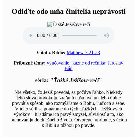
Odiďte odo mňa činitelia neprávosti
Citát z Biblie:
Matthew 7:21-23
Príbuzné témy:
vyučovanie
|
kázne od rečníka: Jaroslav
Bán
séria: "
Ťažké Ježišove reči
"
Nie všetko, čo Ježiš povedal, sa počúva ľahko. Niekedy
jeho slová provokujú, zraňujú našu pýchu alebo úplne
prevrátia spôsob, ako rozmýšľame o Bohu, ľuďoch a sebe.
V tejto sérii sa ponárame do tých „ťažkých“ Ježišových
výrokov – hľadáme ich pravý zmysel, súvislosť a to, ako
prehovárajú do dnešného života. Otvorene, úprimne, s úctou
k Biblii a túžbou po pravde.