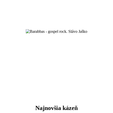
oslava Boha spevom a hudbou
Najnovšia kázeň