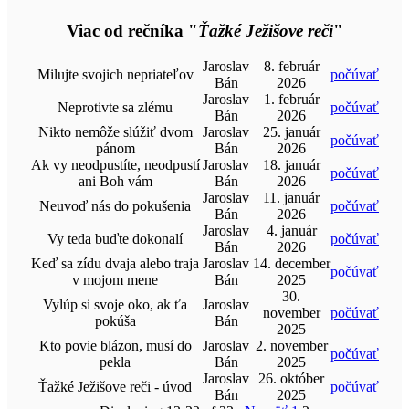
Viac od rečníka "
Ťažké Ježišove reči
"
Jaroslav
8. február
Milujte svojich nepriateľov
počúvať
Bán
2026
Jaroslav
1. február
Neprotivte sa zlému
počúvať
Bán
2026
Nikto nemôže slúžiť dvom
Jaroslav
25. január
počúvať
pánom
Bán
2026
Ak vy neodpustíte, neodpustí
Jaroslav
18. január
počúvať
ani Boh vám
Bán
2026
Jaroslav
11. január
Neuvoď nás do pokušenia
počúvať
Bán
2026
Jaroslav
4. január
Vy teda buďte dokonalí
počúvať
Bán
2026
Keď sa zídu dvaja alebo traja
Jaroslav
14. december
počúvať
v mojom mene
Bán
2025
30.
Vylúp si svoje oko, ak ťa
Jaroslav
november
počúvať
pokúša
Bán
2025
Kto povie blázon, musí do
Jaroslav
2. november
počúvať
pekla
Bán
2025
Jaroslav
26. október
Ťažké Ježišove reči - úvod
počúvať
Bán
2025