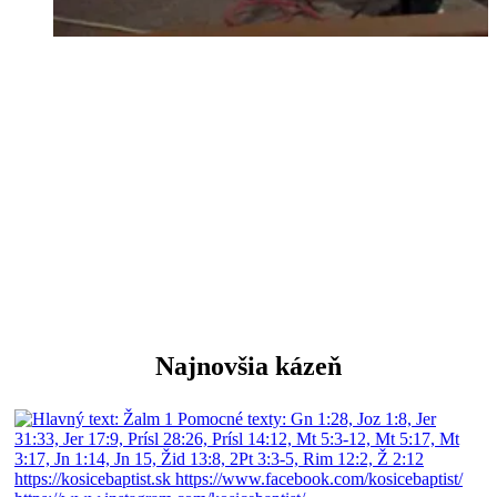
oslava Boha spevom a hudbou
Najnovšia kázeň