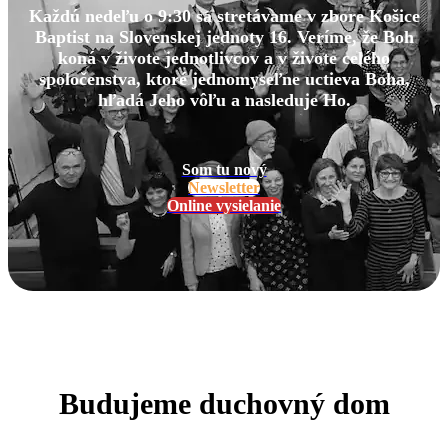
Každú nedeľu o 9:30 sa stretávame v zbore Košice
Baptist na Slovenskej jednoty 16. Veríme, že Boh
koná v živote jednotlivcov a v živote celého
spoločenstva, ktoré jednomyseľne uctieva Boha,
hľadá Jeho vôľu a nasleduje Ho.
Som tu nový
Newsletter
Online vysielanie
Budujeme duchovný dom