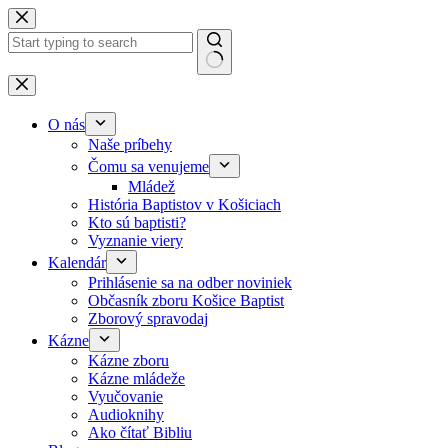
Skip to content
No results
O nás
Naše príbehy
Čomu sa venujeme
Mládež
História Baptistov v Košiciach
Kto sú baptisti?
Vyznanie viery
Kalendár
Prihlásenie sa na odber noviniek
Občasník zboru Košice Baptist
Zborový spravodaj
Kázne
Kázne zboru
Kázne mládeže
Vyučovanie
Audioknihy
Ako čítať Bibliu