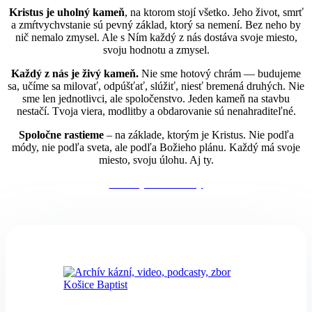
Kristus je uholný kameň
, na ktorom stojí všetko. Jeho život, smrť
a zmŕtvychvstanie sú pevný základ, ktorý sa nemení. Bez neho by
nič nemalo zmysel. Ale s Ním každý z nás dostáva svoje miesto,
svoju hodnotu a zmysel.
Každý z nás je živý kameň.
Nie sme hotový chrám — budujeme
sa, učíme sa milovať, odpúšťať, slúžiť, niesť bremená druhých. Nie
sme len jednotlivci, ale spoločenstvo. Jeden kameň na stavbu
nestačí. Tvoja viera, modlitby a obdarovanie sú nenahraditeľné.
Spoločne rastieme
– na základe, ktorým je Kristus. Nie podľa
módy, nie podľa sveta, ale podľa Božieho plánu. Každý má svoje
miesto, svoju úlohu. Aj ty.
Naše vyznanie viery