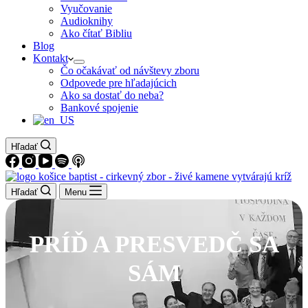
Vyučovanie
Audioknihy
Ako čítať Bibliu
Blog
Kontakt
Čo očakávať od návštevy zboru
Odpovede pre hľadajúcich
Ako sa dostať do neba?
Bankové spojenie
Hľadať
Hľadať
Menu
PRÍĎ A PRESVEDČ SA
SÁM