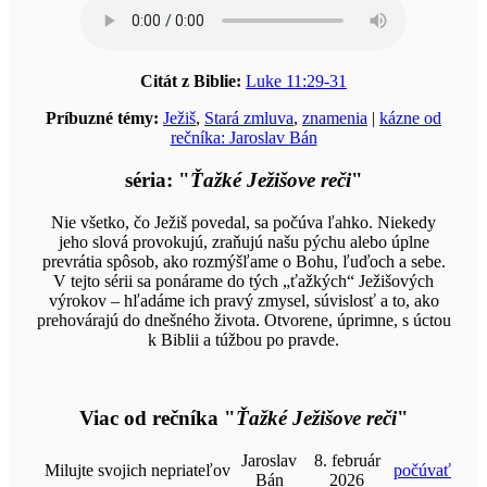
Citát z Biblie:
Luke 11:29-31
Príbuzné témy:
Ježiš
,
Stará zmluva
,
znamenia
|
kázne od
rečníka: Jaroslav Bán
séria: "
Ťažké Ježišove reči
"
Nie všetko, čo Ježiš povedal, sa počúva ľahko. Niekedy
jeho slová provokujú, zraňujú našu pýchu alebo úplne
prevrátia spôsob, ako rozmýšľame o Bohu, ľuďoch a sebe.
V tejto sérii sa ponárame do tých „ťažkých“ Ježišových
výrokov – hľadáme ich pravý zmysel, súvislosť a to, ako
prehovárajú do dnešného života. Otvorene, úprimne, s úctou
k Biblii a túžbou po pravde.
Viac od rečníka "
Ťažké Ježišove reči
"
Jaroslav
8. február
Milujte svojich nepriateľov
počúvať
Bán
2026