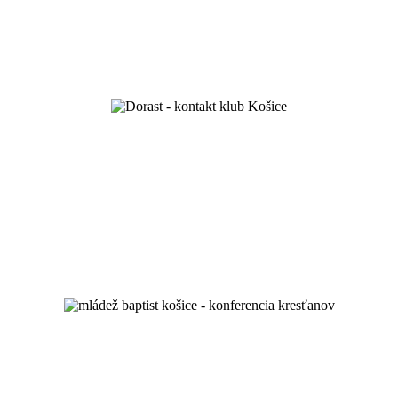
miluj Boha a svojho blížneho