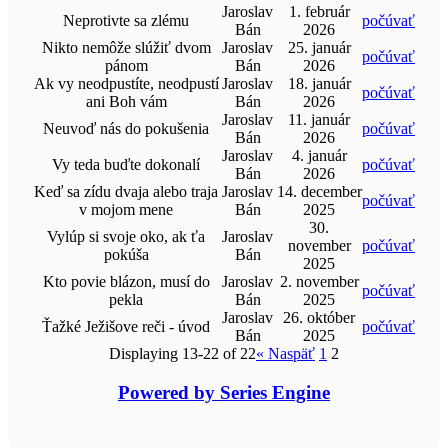
Jaroslav
1. február
Neprotivte sa zlému
počúvať
Bán
2026
Nikto nemôže slúžiť dvom
Jaroslav
25. január
počúvať
pánom
Bán
2026
Ak vy neodpustíte, neodpustí
Jaroslav
18. január
počúvať
ani Boh vám
Bán
2026
Jaroslav
11. január
Neuvoď nás do pokušenia
počúvať
Bán
2026
Jaroslav
4. január
Vy teda buďte dokonalí
počúvať
Bán
2026
Keď sa zídu dvaja alebo traja
Jaroslav
14. december
počúvať
v mojom mene
Bán
2025
30.
Vylúp si svoje oko, ak ťa
Jaroslav
november
počúvať
pokúša
Bán
2025
Kto povie blázon, musí do
Jaroslav
2. november
počúvať
pekla
Bán
2025
Jaroslav
26. október
Ťažké Ježišove reči - úvod
počúvať
Bán
2025
Displaying 13-22 of 22
«
Naspäť
1
2
Powered by Series Engine