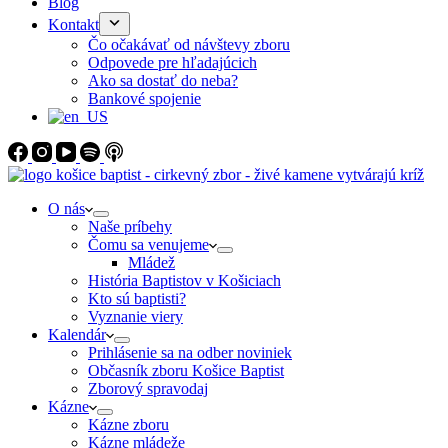
Blog
Kontakt
Čo očakávať od návštevy zboru
Odpovede pre hľadajúcich
Ako sa dostať do neba?
Bankové spojenie
O nás
Naše príbehy
Čomu sa venujeme
Mládež
História Baptistov v Košiciach
Kto sú baptisti?
Vyznanie viery
Kalendár
Prihlásenie sa na odber noviniek
Občasník zboru Košice Baptist
Zborový spravodaj
Kázne
Kázne zboru
Kázne mládeže