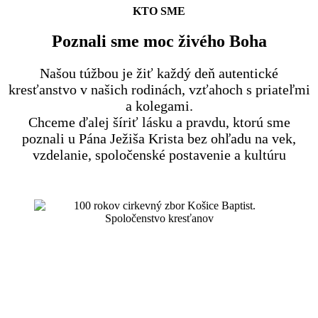
KTO SME
Poznali sme moc živého Boha
Našou túžbou je žiť každý deň autentické
kresťanstvo v našich rodinách, vzťahoch s priateľmi
a kolegami.
Chceme ďalej šíriť lásku a pravdu, ktorú sme
poznali u Pána Ježiša Krista bez ohľadu na vek,
vzdelanie, spoločenské postavenie a kultúru
oslávili sme 100 rokov existencie