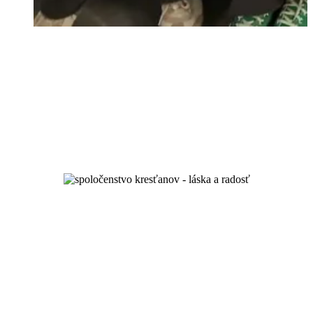
jednota a duchovný rast
a po láske vás poznajú…