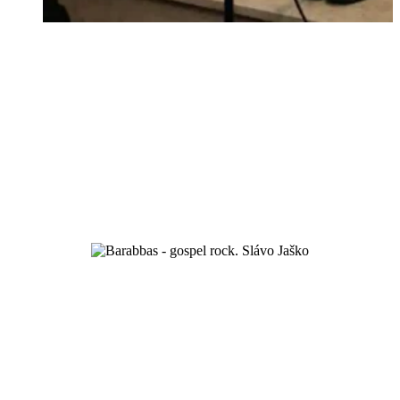
prvé kroky viery
oslava Boha spevom a hudbou