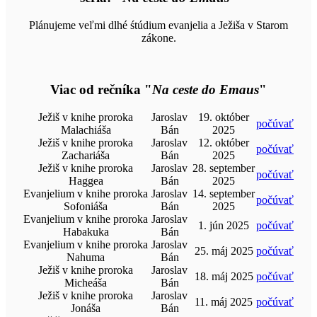
Plánujeme veľmi dlhé śtúdium evanjelia a Ježiša v Starom
zákone.
Viac od rečníka "
Na ceste do Emaus
"
Ježiš v knihe proroka
Jaroslav
19. október
počúvať
Malachiáša
Bán
2025
Ježiš v knihe proroka
Jaroslav
12. október
počúvať
Zachariáša
Bán
2025
Ježiš v knihe proroka
Jaroslav
28. september
počúvať
Haggea
Bán
2025
Evanjelium v knihe proroka
Jaroslav
14. september
počúvať
Sofoniáša
Bán
2025
Evanjelium v knihe proroka
Jaroslav
1. jún 2025
počúvať
Habakuka
Bán
Evanjelium v knihe proroka
Jaroslav
25. máj 2025
počúvať
Nahuma
Bán
Ježiš v knihe proroka
Jaroslav
18. máj 2025
počúvať
Micheáša
Bán
Ježiš v knihe proroka
Jaroslav
11. máj 2025
počúvať
Jonáša
Bán