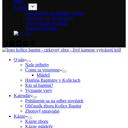
Blog
Kontakt
Čo očakávať od návštevy zboru
Odpovede pre hľadajúcich
Ako sa dostať do neba?
Bankové spojenie
O nás
Naše príbehy
Čomu sa venujeme
Mládež
História Baptistov v Košiciach
Kto sú baptisti?
Vyznanie viery
Kalendár
Prihlásenie sa na odber noviniek
Občasník zboru Košice Baptist
Zborový spravodaj
Kázne
Kázne zboru
Kázne mládeže