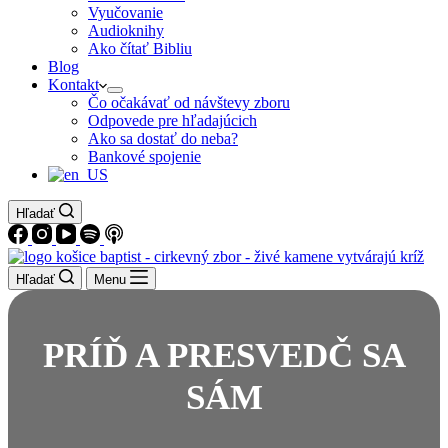
Vyučovanie
Audioknihy
Ako čítať Bibliu
Blog
Kontakt
Čo očakávať od návštevy zboru
Odpovede pre hľadajúcich
Ako sa dostať do neba?
Bankové spojenie
Hľadať
Hľadať
Menu
PRÍĎ A PRESVEDČ SA
SÁM