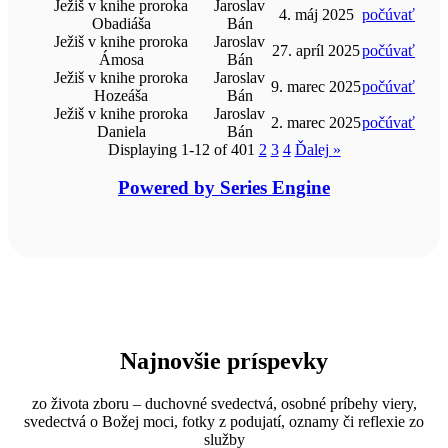
Ježiš v knihe proroka
Jaroslav
4. máj 2025
počúvať
Obadiáša
Bán
Ježiš v knihe proroka
Jaroslav
27. apríl 2025
počúvať
Ámosa
Bán
Ježiš v knihe proroka
Jaroslav
9. marec 2025
počúvať
Hozeáša
Bán
Ježiš v knihe proroka
Jaroslav
2. marec 2025
počúvať
Daniela
Bán
Displaying 1-12 of 40
1
2
3
4
Ďalej
»
Powered by Series Engine
Najnovšie príspevky
zo života zboru – duchovné svedectvá, osobné príbehy viery,
svedectvá o Božej moci, fotky z podujatí, oznamy či reflexie zo
služby