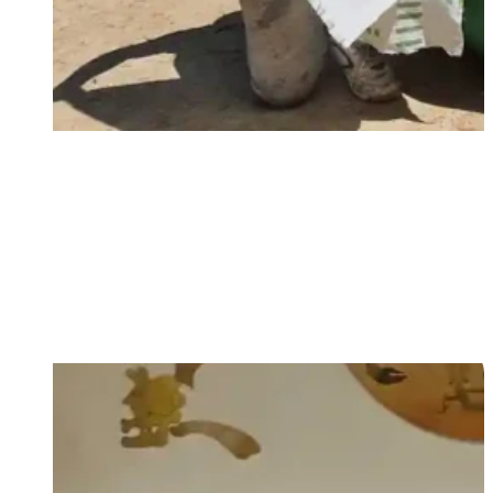
miluj Boha a svojho blížneho