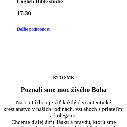
English Bible studie
17:30
Ďalšie podrobnosti
KTO SME
Poznali sme moc živého Boha
Našou túžbou je žiť každý deň autentické
kresťanstvo v našich rodinách, vzťahoch s priateľmi
a kolegami.
Chceme ďalej šíriť lásku a pravdu, ktorú sme