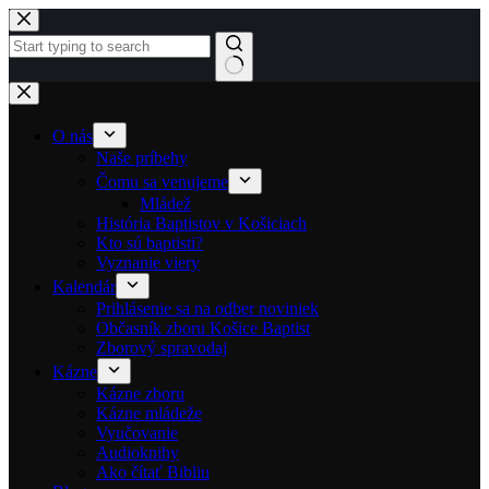
Skip to content
No results
O nás
Naše príbehy
Čomu sa venujeme
Mládež
História Baptistov v Košiciach
Kto sú baptisti?
Vyznanie viery
Kalendár
Prihlásenie sa na odber noviniek
Občasník zboru Košice Baptist
Zborový spravodaj
Kázne
Kázne zboru
Kázne mládeže
Vyučovanie
Audioknihy
Ako čítať Bibliu