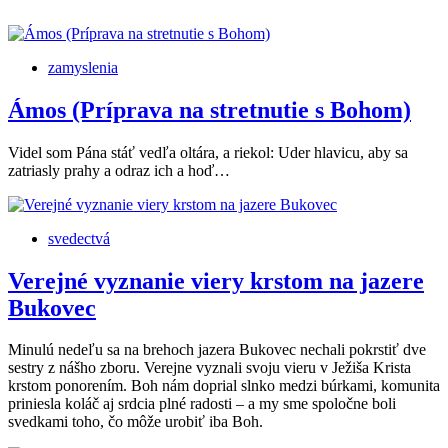
zamyslenia
Ámos (Príprava na stretnutie s Bohom)
Videl som Pána stáť vedľa oltára, a riekol: Uder hlavicu, aby sa
zatriasly prahy a odraz ich a hoď…
svedectvá
Verejné vyznanie viery krstom na jazere
Bukovec
Minulú nedeľu sa na brehoch jazera Bukovec nechali pokrstiť dve
sestry z nášho zboru. Verejne vyznali svoju vieru v Ježiša Krista
krstom ponorením. Boh nám doprial slnko medzi búrkami, komunita
priniesla koláč aj srdcia plné radosti – a my sme spoločne boli
svedkami toho, čo môže urobiť iba Boh.