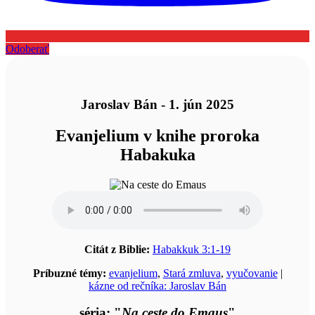
Odoberať
Jaroslav Bán - 1. jún 2025
Evanjelium v knihe proroka
Habakuka
Citát z Biblie:
Habakkuk 3:1-19
Príbuzné témy:
evanjelium
,
Stará zmluva
,
vyučovanie
|
kázne od rečníka: Jaroslav Bán
séria: "
Na ceste do Emaus
"