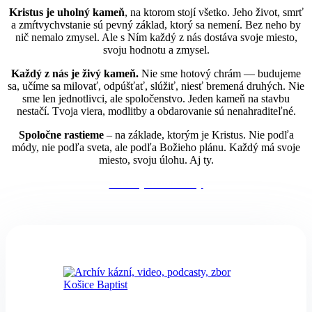
Kristus je uholný kameň
, na ktorom stojí všetko. Jeho život, smrť
a zmŕtvychvstanie sú pevný základ, ktorý sa nemení. Bez neho by
nič nemalo zmysel. Ale s Ním každý z nás dostáva svoje miesto,
svoju hodnotu a zmysel.
Každý z nás je živý kameň.
Nie sme hotový chrám — budujeme
sa, učíme sa milovať, odpúšťať, slúžiť, niesť bremená druhých. Nie
sme len jednotlivci, ale spoločenstvo. Jeden kameň na stavbu
nestačí. Tvoja viera, modlitby a obdarovanie sú nenahraditeľné.
Spoločne rastieme
– na základe, ktorým je Kristus. Nie podľa
módy, nie podľa sveta, ale podľa Božieho plánu. Každý má svoje
miesto, svoju úlohu. Aj ty.
Naše vyznanie viery