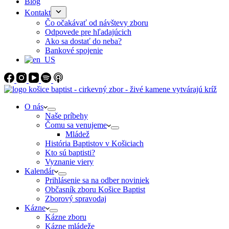
Blog
Kontakt
Čo očakávať od návštevy zboru
Odpovede pre hľadajúcich
Ako sa dostať do neba?
Bankové spojenie
O nás
Naše príbehy
Čomu sa venujeme
Mládež
História Baptistov v Košiciach
Kto sú baptisti?
Vyznanie viery
Kalendár
Prihlásenie sa na odber noviniek
Občasník zboru Košice Baptist
Zborový spravodaj
Kázne
Kázne zboru
Kázne mládeže