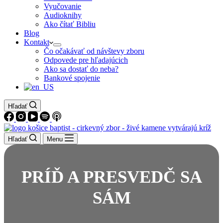
Vyučovanie
Audioknihy
Ako čítať Bibliu
Blog
Kontakt
Čo očakávať od návštevy zboru
Odpovede pre hľadajúcich
Ako sa dostať do neba?
Bankové spojenie
Hľadať
Hľadať
Menu
PRÍĎ A PRESVEDČ SA
SÁM