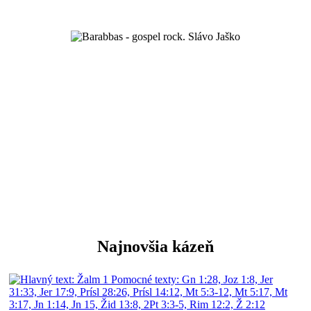
oslava Boha spevom a hudbou
Najnovšia kázeň