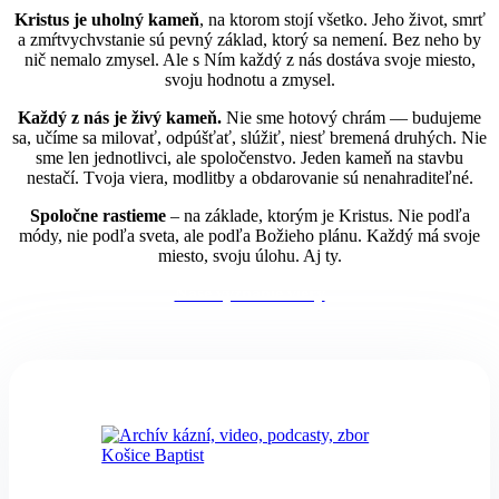
Kristus je uholný kameň
, na ktorom stojí všetko. Jeho život, smrť
a zmŕtvychvstanie sú pevný základ, ktorý sa nemení. Bez neho by
nič nemalo zmysel. Ale s Ním každý z nás dostáva svoje miesto,
svoju hodnotu a zmysel.
Každý z nás je živý kameň.
Nie sme hotový chrám — budujeme
sa, učíme sa milovať, odpúšťať, slúžiť, niesť bremená druhých. Nie
sme len jednotlivci, ale spoločenstvo. Jeden kameň na stavbu
nestačí. Tvoja viera, modlitby a obdarovanie sú nenahraditeľné.
Spoločne rastieme
– na základe, ktorým je Kristus. Nie podľa
módy, nie podľa sveta, ale podľa Božieho plánu. Každý má svoje
miesto, svoju úlohu. Aj ty.
Naše vyznanie viery