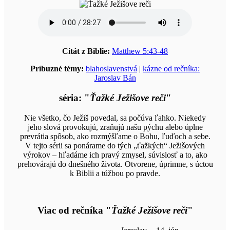
Citát z Biblie:
Matthew 5:43-48
Príbuzné témy:
blahoslavenstvá
|
kázne od rečníka:
Jaroslav Bán
séria: "
Ťažké Ježišove reči
"
Nie všetko, čo Ježiš povedal, sa počúva ľahko. Niekedy
jeho slová provokujú, zraňujú našu pýchu alebo úplne
prevrátia spôsob, ako rozmýšľame o Bohu, ľuďoch a sebe.
V tejto sérii sa ponárame do tých „ťažkých“ Ježišových
výrokov – hľadáme ich pravý zmysel, súvislosť a to, ako
prehovárajú do dnešného života. Otvorene, úprimne, s úctou
k Biblii a túžbou po pravde.
Viac od rečníka "
Ťažké Ježišove reči
"