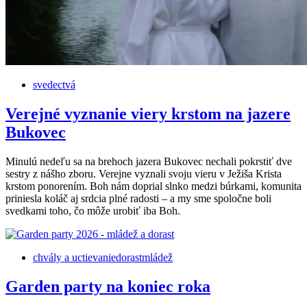
svedectvá
Verejné vyznanie viery krstom na jazere
Bukovec
Minulú nedeľu sa na brehoch jazera Bukovec nechali pokrstiť dve
sestry z nášho zboru. Verejne vyznali svoju vieru v Ježiša Krista
krstom ponorením. Boh nám doprial slnko medzi búrkami, komunita
priniesla koláč aj srdcia plné radosti – a my sme spoločne boli
svedkami toho, čo môže urobiť iba Boh.
chvály a uctievanie
dorast
mládež
Garden party na koniec roka