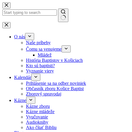
Skip to content
No results
O nás
Naše príbehy
Čomu sa venujeme
Mládež
História Baptistov v Košiciach
Kto sú baptisti?
Vyznanie viery
Kalendár
Prihlásenie sa na odber noviniek
Občasník zboru Košice Baptist
Zborový spravodaj
Kázne
Kázne zboru
Kázne mládeže
Vyučovanie
Audioknihy
Ako čítať Bibliu