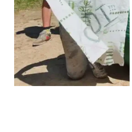
miluj Boha a svojho blížneho