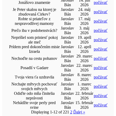
Jaroslav
14. jún
Jonášovo znamenie
počúvať
Bán
2026
Je Peter skalou na ktorej je
Jaroslav
24. máj
počúvať
zbudovaná Cirkev?
Bán
2026
Robte si priateľov z
Jaroslav
17. máj
počúvať
nespravodlivej mamony
Bán
2026
Jaroslav
3. máj
Prečo iba v podobenstvách?
počúvať
Bán
2026
Neprišiel som priniesť pokoj
Jaroslav
19. apríl
počúvať
ale meč
Bán
2026
Prídem pred dokončením misie
Jaroslav
12. apríl
počúvať
Izraela
Bán
2026
Jaroslav
29. marec
Nechoďte na cestu pohanov
počúvať
Bán
2026
Jaroslav
22. marec
Posadlí v Gadare
počúvať
Bán
2026
Jaroslav
8. marec
Tvoja viera ťa uzdravila
počúvať
Bán
2026
Nechajte mŕtvych pochovať
Jaroslav
1. marec
počúvať
svojich mŕtvych
Bán
2026
Odiďte odo mňa činitelia
Jaroslav
22. február
počúvať
neprávosti
Bán
2026
Nehádžte svoje perly pred
Jaroslav
15. február
počúvať
svine
Bán
2026
Displaying 1-12 of 22
1
2
Ďalej
»