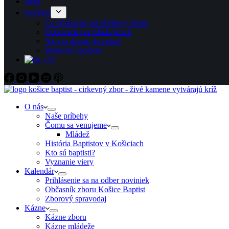
Blog
Kontakt
Čo očakávať od návštevy zboru
Odpovede pre hľadajúcich
Ako sa dostať do neba?
Bankové spojenie
O nás
Naše príbehy
Čomu sa venujeme
Mládež
História Baptistov v Košiciach
Kto sú baptisti?
Vyznanie viery
Kalendár
Prihlásenie sa na odber noviniek
Občasník zboru Košice Baptist
Zborový spravodaj
Kázne
Kázne zboru
Kázne mládeže