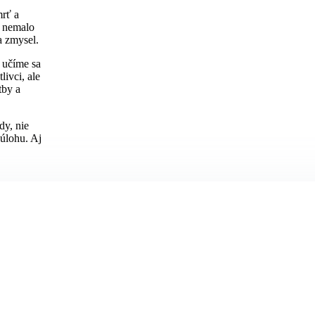
mrť a
č nemalo
a zmysel.
, učíme sa
ivci, ale
tby a
dy, nie
 úlohu. Aj