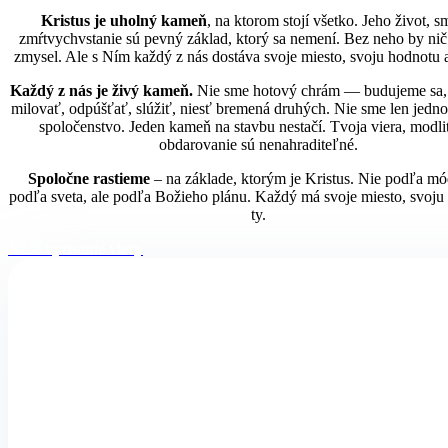
Kristus je uholný kameň
, na ktorom stojí všetko. Jeho život, s
zmŕtvychvstanie sú pevný základ, ktorý sa nemení. Bez neho by ni
zmysel. Ale s Ním každý z nás dostáva svoje miesto, svoju hodnotu 
Každý z nás je živý kameň.
Nie sme hotový chrám — budujeme
sa
milovať, odpúšťať, slúžiť, niesť bremená druhých. Nie sme len jednotl
spoločenstvo. Jeden kameň na stavbu nestačí. Tvoja viera, modli
obdarovanie sú nenahraditeľné.
Spoločne rastieme
– na základe, ktorým je Kristus. Nie podľa mó
podľa sveta, ale podľa Božieho plánu. Každý má svoje miesto, svoju
ty.
Naše vyznanie viery