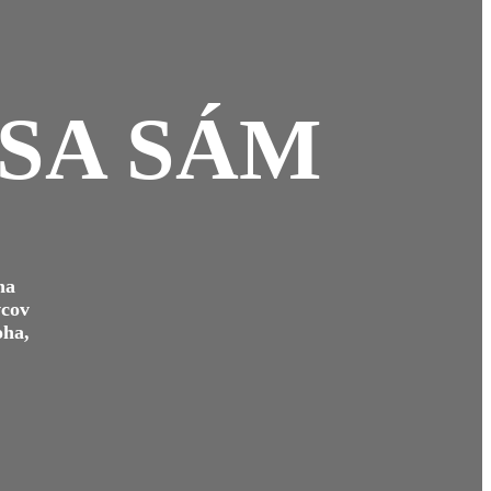
 SA SÁM
na
vcov
oha,