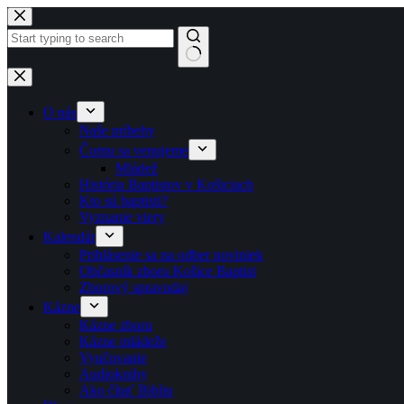
Skip to content
No results
O nás
Naše príbehy
Čomu sa venujeme
Mládež
História Baptistov v Košiciach
Kto sú baptisti?
Vyznanie viery
Kalendár
Prihlásenie sa na odber noviniek
Občasník zboru Košice Baptist
Zborový spravodaj
Kázne
Kázne zboru
Kázne mládeže
Vyučovanie
Audioknihy
Ako čítať Bibliu