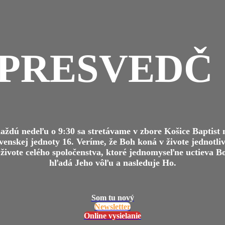
 PRESVEDČ
aždú nedeľu o 9:30 sa stretávame v zbore Košice Baptist 
venskej jednoty 16. Veríme, že Boh koná v živote jednotli
 živote celého spoločenstva, ktoré jednomyseľne uctieva B
hľadá Jeho vôľu a nasleduje Ho.
Som tu nový
Newsletter
Online vysielanie