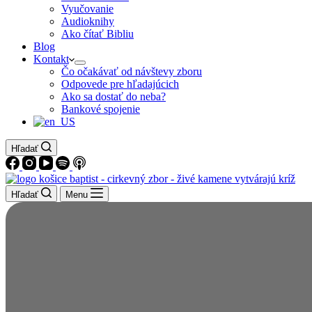
Vyučovanie
Audioknihy
Ako čítať Bibliu
Blog
Kontakt
Čo očakávať od návštevy zboru
Odpovede pre hľadajúcich
Ako sa dostať do neba?
Bankové spojenie
Hľadať
Hľadať
Menu