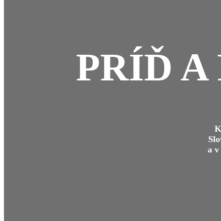
PRÍĎ A
K
Slo
a v