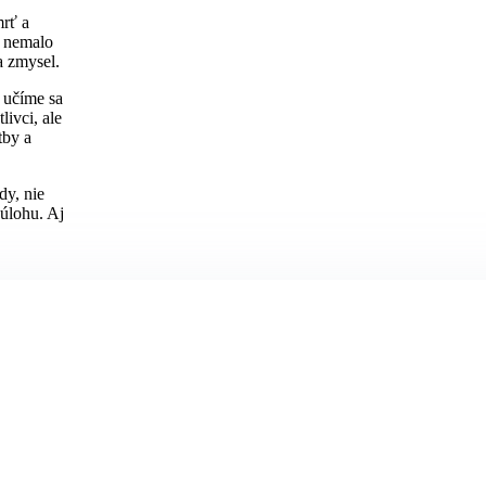
mrť a
č nemalo
a zmysel.
, učíme sa
ivci, ale
tby a
dy, nie
 úlohu. Aj