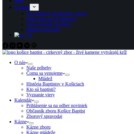
Blog
Kontakt
Čo očakávať od návštevy zboru
Odpovede pre hľadajúcich
Ako sa dostať do neba?
Bankové spojenie
O nás
Naše príbehy
Čomu sa venujeme
Mládež
História Baptistov v Košiciach
Kto sú baptisti?
Vyznanie viery
Kalendár
Prihlásenie sa na odber noviniek
Občasník zboru Košice Baptist
Zborový spravodaj
Kázne
Kázne zboru
Kázne mládeže