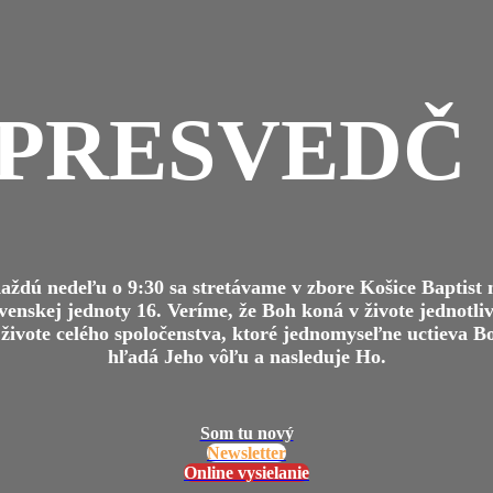
 PRESVEDČ
aždú nedeľu o 9:30 sa stretávame v zbore Košice Baptist 
venskej jednoty 16. Veríme, že Boh koná v živote jednotli
 živote celého spoločenstva, ktoré jednomyseľne uctieva B
hľadá Jeho vôľu a nasleduje Ho.
Som tu nový
Newsletter
Online vysielanie