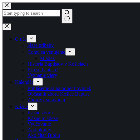
Skip to content
No results
O nás
Naše príbehy
Čomu sa venujeme
Mládež
História Baptistov v Košiciach
Kto sú baptisti?
Vyznanie viery
Kalendár
Prihlásenie sa na odber noviniek
Občasník zboru Košice Baptist
Zborový spravodaj
Kázne
Kázne zboru
Kázne mládeže
Vyučovanie
Audioknihy
Ako čítať Bibliu