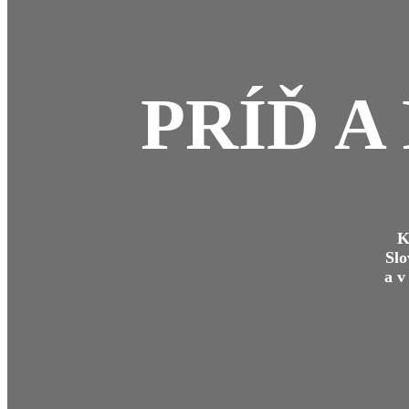
PRÍĎ A
K
Slo
a v