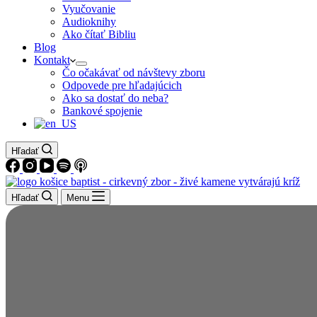
Vyučovanie
Audioknihy
Ako čítať Bibliu
Blog
Kontakt
Čo očakávať od návštevy zboru
Odpovede pre hľadajúcich
Ako sa dostať do neba?
Bankové spojenie
Hľadať
Hľadať
Menu