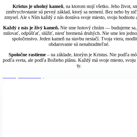
Kristus je uholný kameň
, na ktorom stojí všetko. Jeho život, s
zmŕtvychvstanie sú pevný základ, ktorý sa nemení. Bez neho by ni
zmysel. Ale s Ním každý z nás dostáva svoje miesto, svoju hodnotu 
Každý z nás je živý kameň.
Nie sme hotový chrám — budujeme
sa
milovať, odpúšťať, slúžiť, niesť bremená druhých. Nie sme len jednotl
spoločenstvo. Jeden kameň na stavbu nestačí. Tvoja viera, modli
obdarovanie sú nenahraditeľné.
Spoločne rastieme
– na základe, ktorým je Kristus. Nie podľa mó
podľa sveta, ale podľa Božieho plánu. Každý má svoje miesto, svoju
ty.
Naše vyznanie viery