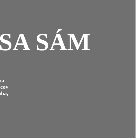
 SA SÁM
na
vcov
oha,