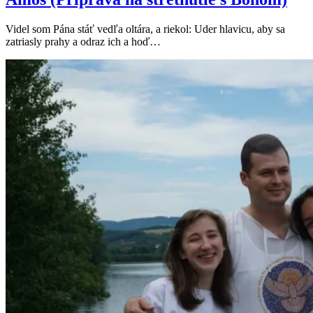
Videl som Pána stáť vedľa oltára, a riekol: Uder hlavicu, aby sa
zatriasly prahy a odraz ich a hoď…