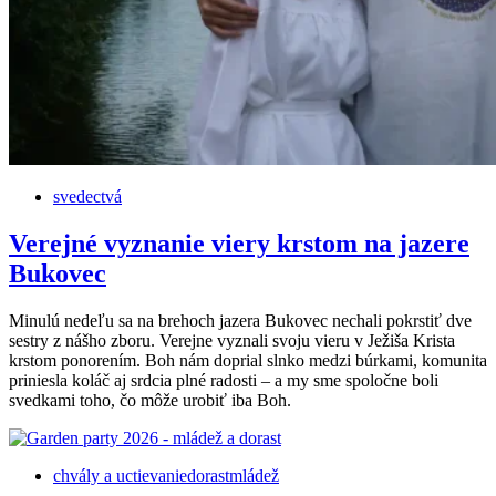
svedectvá
Verejné vyznanie viery krstom na jazere
Bukovec
Minulú nedeľu sa na brehoch jazera Bukovec nechali pokrstiť dve
sestry z nášho zboru. Verejne vyznali svoju vieru v Ježiša Krista
krstom ponorením. Boh nám doprial slnko medzi búrkami, komunita
priniesla koláč aj srdcia plné radosti – a my sme spoločne boli
svedkami toho, čo môže urobiť iba Boh.
chvály a uctievanie
dorast
mládež