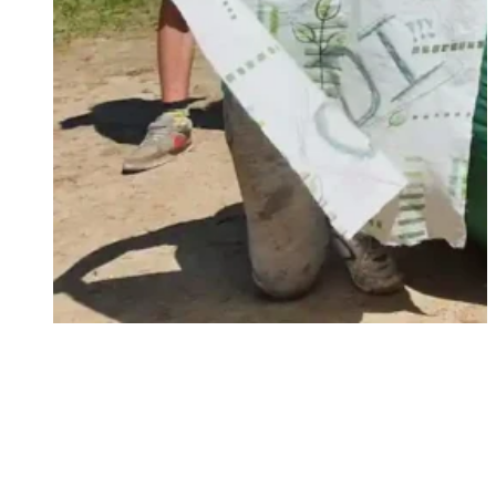
miluj Boha a svojho blížneho