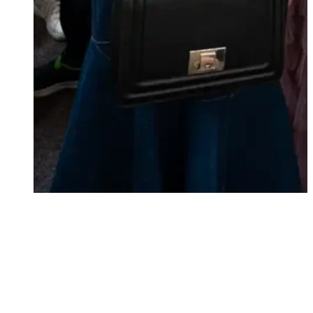
a po láske vás poznajú…