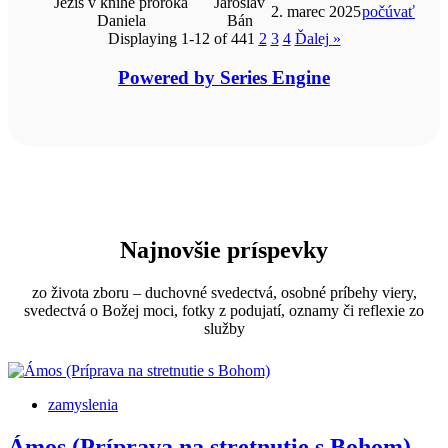
Ježiš v knihe proroka
Jaroslav
2. marec 2025
počúvať
Daniela
Bán
Displaying 1-12 of 44
1
2
3
4
Ďalej
»
Powered by Series Engine
Najnovšie príspevky
zo života zboru – duchovné svedectvá, osobné príbehy viery,
svedectvá o Božej moci, fotky z podujatí, oznamy či reflexie zo
služby
zamyslenia
Ámos (Príprava na stretnutie s Bohom)