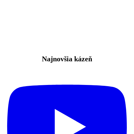
oslava Boha spevom a hudbou
Najnovšia kázeň