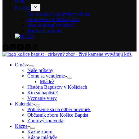
Blog
Kontakt
Čo očakávať od návštevy zboru
Odpovede pre hľadajúcich
Ako sa dostať do neba?
Bankové spojenie
O nás
Naše príbehy
Čomu sa venujeme
Mládež
História Baptistov v Košiciach
Kto sú baptisti?
Vyznanie viery
Kalendár
Prihlásenie sa na odber noviniek
Občasník zboru Košice Baptist
Zborový spravodaj
Kázne
Kázne zboru
Kázne mládeže