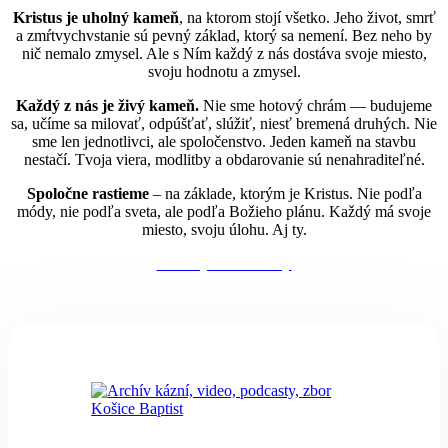
Kristus je uholný kameň
, na ktorom stojí všetko. Jeho život, smrť
a zmŕtvychvstanie sú pevný základ, ktorý sa nemení. Bez neho by
nič nemalo zmysel. Ale s Ním každý z nás dostáva svoje miesto,
svoju hodnotu a zmysel.
Každý z nás je živý kameň.
Nie sme hotový chrám — budujeme
sa, učíme sa milovať, odpúšťať, slúžiť, niesť bremená druhých. Nie
sme len jednotlivci, ale spoločenstvo. Jeden kameň na stavbu
nestačí. Tvoja viera, modlitby a obdarovanie sú nenahraditeľné.
Spoločne rastieme
– na základe, ktorým je Kristus. Nie podľa
módy, nie podľa sveta, ale podľa Božieho plánu. Každý má svoje
miesto, svoju úlohu. Aj ty.
Naše vyznanie viery