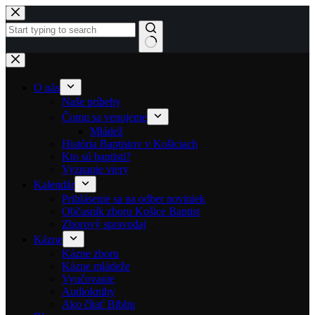
Skip to content
No results
O nás
Naše príbehy
Čomu sa venujeme
Mládež
História Baptistov v Košiciach
Kto sú baptisti?
Vyznanie viery
Kalendár
Prihlásenie sa na odber noviniek
Občasník zboru Košice Baptist
Zborový spravodaj
Kázne
Kázne zboru
Kázne mládeže
Vyučovanie
Audioknihy
Ako čítať Bibliu