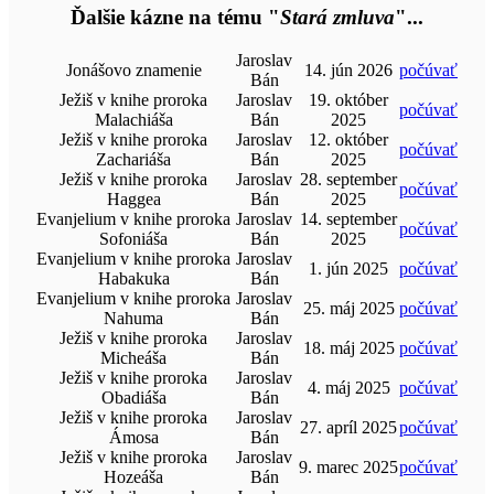
Ďalšie kázne na tému "
Stará zmluva
"...
Jaroslav
Jonášovo znamenie
14. jún 2026
počúvať
Bán
Ježiš v knihe proroka
Jaroslav
19. október
počúvať
Malachiáša
Bán
2025
Ježiš v knihe proroka
Jaroslav
12. október
počúvať
Zachariáša
Bán
2025
Ježiš v knihe proroka
Jaroslav
28. september
počúvať
Haggea
Bán
2025
Evanjelium v knihe proroka
Jaroslav
14. september
počúvať
Sofoniáša
Bán
2025
Evanjelium v knihe proroka
Jaroslav
1. jún 2025
počúvať
Habakuka
Bán
Evanjelium v knihe proroka
Jaroslav
25. máj 2025
počúvať
Nahuma
Bán
Ježiš v knihe proroka
Jaroslav
18. máj 2025
počúvať
Micheáša
Bán
Ježiš v knihe proroka
Jaroslav
4. máj 2025
počúvať
Obadiáša
Bán
Ježiš v knihe proroka
Jaroslav
27. apríl 2025
počúvať
Ámosa
Bán
Ježiš v knihe proroka
Jaroslav
9. marec 2025
počúvať
Hozeáša
Bán