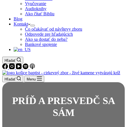
Vyučovanie
Audioknihy
Ako čítať Bibliu
Blog
Kontakt
Čo očakávať od návštevy zboru
Odpovede pre hľadajúcich
Ako sa dostať do neba?
Bankové spojenie
Hľadať
Hľadať
Menu
PRÍĎ A PRESVEDČ SA
SÁM