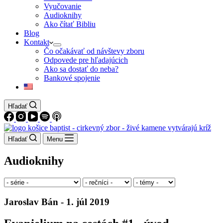
Vyučovanie
Audioknihy
Ako čítať Bibliu
Blog
Kontakt
Čo očakávať od návštevy zboru
Odpovede pre hľadajúcich
Ako sa dostať do neba?
Bankové spojenie
Hľadať
Hľadať
Menu
Audioknihy
Jaroslav Bán - 1. júl 2019