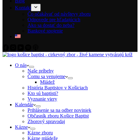
Blog
Kontakt
Čo očakávať od návštevy zboru
Odpovede pre hľadajúcich
Ako sa dostať do neba?
Bankové spojenie
O nás
Naše príbehy
Čomu sa venujeme
Mládež
História Baptistov v Košiciach
Kto sú baptisti?
Vyznanie viery
Kalendár
Prihlásenie sa na odber noviniek
Občasník zboru Košice Baptist
Zborový spravodaj
Kázne
Kázne zboru
Kázne mládeže