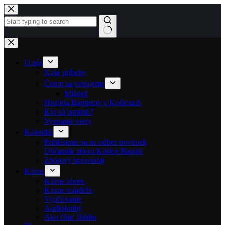
Skip to content
No results
O nás
Naše príbehy
Čomu sa venujeme
Mládež
História Baptistov v Košiciach
Kto sú baptisti?
Vyznanie viery
Kalendár
Prihlásenie sa na odber noviniek
Občasník zboru Košice Baptist
Zborový spravodaj
Kázne
Kázne zboru
Kázne mládeže
Vyučovanie
Audioknihy
Ako čítať Bibliu