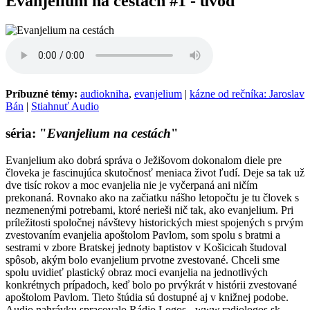
Evanjelium na cestách #1 - úvod
Príbuzné témy:
audiokniha
,
evanjelium
|
kázne od rečníka: Jaroslav
Bán
|
Stiahnuť Audio
séria: "
Evanjelium na cestách
"
Evanjelium ako dobrá správa o Ježišovom dokonalom diele pre
človeka je fascinujúca skutočnosť meniaca život ľudí. Deje sa tak už
dve tisíc rokov a moc evanjelia nie je vyčerpaná ani ničím
prekonaná. Rovnako ako na začiatku nášho letopočtu je tu človek s
nezmenenými potrebami, ktoré nerieši nič tak, ako evanjelium. Pri
príležitosti spoločnej návštevy historických miest spojených s prvým
zvestovaním evanjelia apoštolom Pavlom, som spolu s bratmi a
sestrami v zbore Bratskej jednoty baptistov v Košicicah študoval
spôsob, akým bolo evanjelium prvotne zvestované. Chceli sme
spolu uvidieť plastický obraz moci evanjelia na jednotlivých
konkrétnych prípadoch, keď bolo po prvýkrát v histórii zvestované
apoštolom Pavlom. Tieto štúdia sú dostupné aj v knižnej podobe.
Audio nahrávku spracovalo Rádio Logos - www.radiologos.sk.