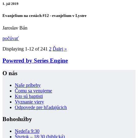
1. júl 2019
Evanjelium na cestách #12 - evanjelium v Lystre
Jaroslav Bán
počúvať
Displaying 1-12 of 24
1
2
Ďalej
»
Powered by Series Engine
O nás
Naše príbehy
Čomu sa venujeme
Kto sú baptisti
Vyznanie viery
Odpovede pre hľadajúcich
Bohoslužby
Nedeľa 9:30
Štvrtok – 18:30 (biblická)