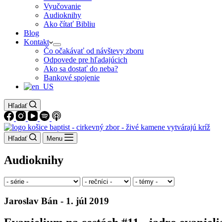
Vyučovanie
Audioknihy
Ako čítať Bibliu
Blog
Kontakt
Čo očakávať od návštevy zboru
Odpovede pre hľadajúcich
Ako sa dostať do neba?
Bankové spojenie
Hľadať
Hľadať
Menu
Audioknihy
Jaroslav Bán - 1. júl 2019