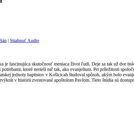
a
 Bán
|
Stiahnuť Audio
je fascinujúca skutočnosť meniaca život ľudí. Deje sa tak už dve tisí
otrebami, ktoré nerieši nič tak, ako evanjelium. Pri príležitosti spol
atskej jednoty baptistov v Košicicah študoval spôsob, akým bolo evanj
rvýkrát v histórii zvestované apoštolom Pavlom. Tieto štúdia sú dostu