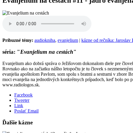
Evanjelium na cestách #11 - jadro evanjeli
Príbuzné témy:
audiokniha
,
evanjelium
|
kázne od rečníka: Jaroslav
séria: "
Evanjelium na cestách
"
Evanjelium ako dobrá správa o Ježišovom dokonalom diele pre človeka 
Rovnako ako na začiatku nášho letopočtu je tu človek s nezmenenými p
evanjelia apoštolom Pavlom, som spolu s bratmi a sestrami v zbore Br
moci evanjelia na jednotlivých konkrétnych prípadoch, keď bolo po p
www.radiologos.sk.
Facebook
Tweeter
Link
Poslať Email
Ďalšie kázne