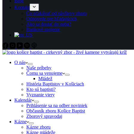
Blog
Kontakt
Čo očakávať od návštevy zboru
Odpovede pre hľadajúcich
Ako sa dostať do neba?
Bankové spojenie
O nás
Naše príbehy
Čomu sa venujeme
Mládež
História Baptistov v Košiciach
Kto sú baptisti?
Vyznanie viery
Kalendár
Prihlásenie sa na odber noviniek
Občasník zboru Košice Baptist
Zborový spravodaj
Kázne
Kázne zboru
Kázne mládeže