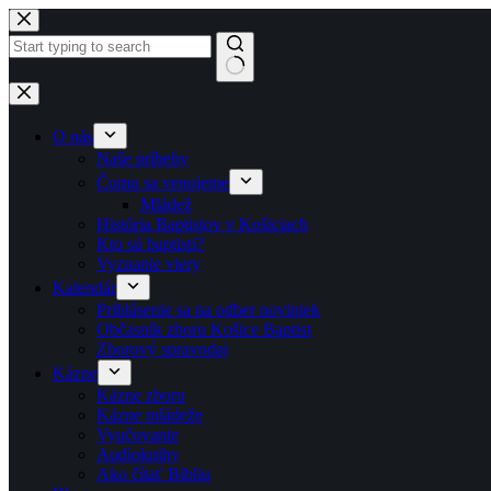
Skip to content
No results
O nás
Naše príbehy
Čomu sa venujeme
Mládež
História Baptistov v Košiciach
Kto sú baptisti?
Vyznanie viery
Kalendár
Prihlásenie sa na odber noviniek
Občasník zboru Košice Baptist
Zborový spravodaj
Kázne
Kázne zboru
Kázne mládeže
Vyučovanie
Audioknihy
Ako čítať Bibliu