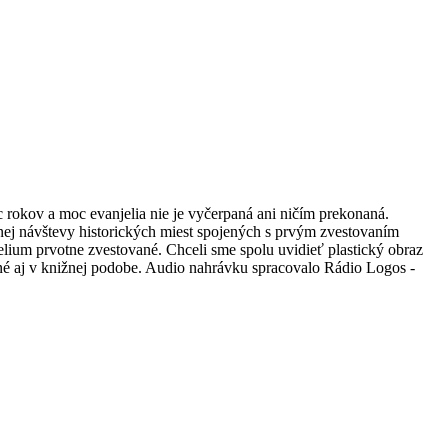
c rokov a moc evanjelia nie je vyčerpaná ani ničím prekonaná.
očnej návštevy historických miest spojených s prvým zvestovaním
elium prvotne zvestované. Chceli sme spolu uvidieť plastický obraz
pné aj v knižnej podobe. Audio nahrávku spracovalo Rádio Logos -