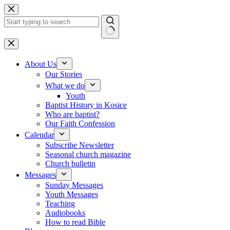
Skip to content
No results
About Us
Our Stories
What we do
Youth
Baptist History in Kosice
Who are baptist?
Our Faith Confession
Calendar
Subscribe Newsletter
Seasonal church magazine
Church bulletin
Messages
Sunday Messages
Youth Messages
Teaching
Audiobooks
How to read Bible