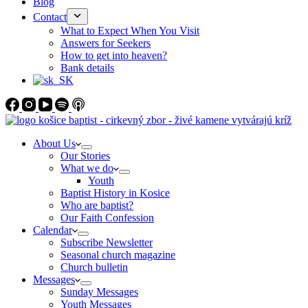
Blog
Contact
What to Expect When You Visit
Answers for Seekers
How to get into heaven?
Bank details
About Us
Our Stories
What we do
Youth
Baptist History in Kosice
Who are baptist?
Our Faith Confession
Calendar
Subscribe Newsletter
Seasonal church magazine
Church bulletin
Messages
Sunday Messages
Youth Messages