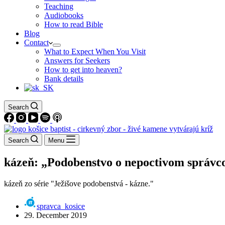
Teaching
Audiobooks
How to read Bible
Blog
Contact
What to Expect When You Visit
Answers for Seekers
How to get into heaven?
Bank details
Search
Search
Menu
kázeň: „Podobenstvo o nepoctivom správco
kázeň zo série "Ježišove podobenstvá - kázne."
spravca_kosice
29. December 2019