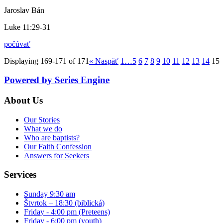
Jaroslav Bán
Luke 11:29-31
počúvať
Displaying 169-171 of 171
«
Naspäť
1…
5
6
7
8
9
10
11
12
13
14
15
Powered by Series Engine
About Us
Our Stories
What we do
Who are baptists?
Our Faith Confession
Answers for Seekers
Services
Sunday 9:30 am
Štvrtok – 18:30 (biblická)
Friday - 4:00 pm (Preteens)
Friday - 6:00 pm (youth)