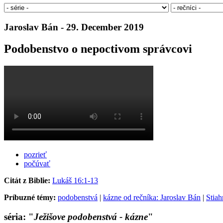
Jaroslav Bán - 29. December 2019
Podobenstvo o nepoctivom správcovi
pozrieť
počúvať
Citát z Biblie:
Lukáš 16:1-13
Príbuzné témy:
podobenstvá
|
kázne od rečníka: Jaroslav Bán
|
Stia
séria: "
Ježišove podobenstvá - kázne
"