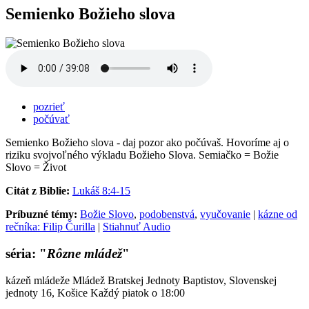
Semienko Božieho slova
pozrieť
počúvať
Semienko Božieho slova - daj pozor ako počúvaš. Hovoríme aj o
riziku svojvoľného výkladu Božieho Slova. Semiačko = Božie
Slovo = Život
Citát z Biblie:
Lukáš 8:4-15
Príbuzné témy:
Božie Slovo
,
podobenstvá
,
vyučovanie
|
kázne od
rečníka: Filip Čurilla
|
Stiahnuť Audio
séria: "
Rôzne mládež
"
kázeň mládeže Mládež Bratskej Jednoty Baptistov, Slovenskej
jednoty 16, Košice Každý piatok o 18:00