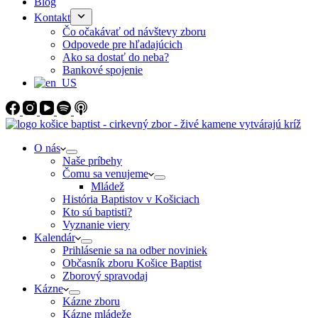
Blog
Kontakt
Čo očakávať od návštevy zboru
Odpovede pre hľadajúcich
Ako sa dostať do neba?
Bankové spojenie
O nás
Naše príbehy
Čomu sa venujeme
Mládež
História Baptistov v Košiciach
Kto sú baptisti?
Vyznanie viery
Kalendár
Prihlásenie sa na odber noviniek
Občasník zboru Košice Baptist
Zborový spravodaj
Kázne
Kázne zboru
Kázne mládeže