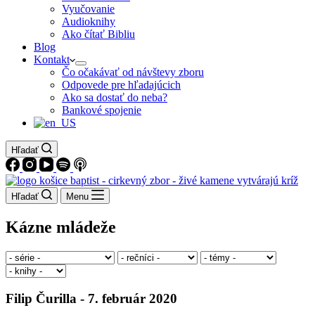
Vyučovanie
Audioknihy
Ako čítať Bibliu
Blog
Kontakt
Čo očakávať od návštevy zboru
Odpovede pre hľadajúcich
Ako sa dostať do neba?
Bankové spojenie
Hľadať
Hľadať
Menu
Kázne mládeže
Filip Čurilla - 7. február 2020