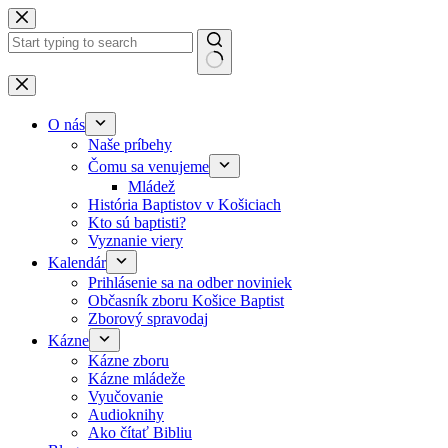
Skip to content
No results
O nás
Naše príbehy
Čomu sa venujeme
Mládež
História Baptistov v Košiciach
Kto sú baptisti?
Vyznanie viery
Kalendár
Prihlásenie sa na odber noviniek
Občasník zboru Košice Baptist
Zborový spravodaj
Kázne
Kázne zboru
Kázne mládeže
Vyučovanie
Audioknihy
Ako čítať Bibliu