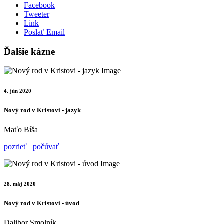
Facebook
Tweeter
Link
Poslať Email
Ďalšie kázne
4. jún 2020
Nový rod v Kristovi - jazyk
Maťo Bíša
pozrieť
počúvať
28. máj 2020
Nový rod v Kristovi - úvod
Dalibor Smolník