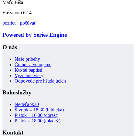
Maťo Bíša
Efezanom 6:14
pozrieť
počúvať
Powered by Series Engine
O nás
Naše príbehy
Čomu sa venujeme
Kto sú baptisti
Vyznanie viery
Odpovede pre hľadajúcich
Bohoslužby
Nedeľa 9:30
Štvrtok – 18:30 (biblická)
Piatok – 16:00 (dorast)
Piatok – 18:00 (mládež)
Kontakt