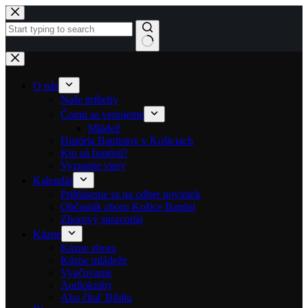
Skip to content
No results
O nás
Naše príbehy
Čomu sa venujeme
Mládež
História Baptistov v Košiciach
Kto sú baptisti?
Vyznanie viery
Kalendár
Prihlásenie sa na odber noviniek
Občasník zboru Košice Baptist
Zborový spravodaj
Kázne
Kázne zboru
Kázne mládeže
Vyučovanie
Audioknihy
Ako čítať Bibliu