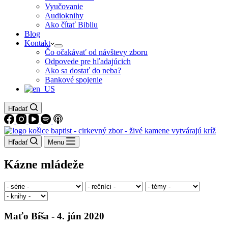
Vyučovanie
Audioknihy
Ako čítať Bibliu
Blog
Kontakt
Čo očakávať od návštevy zboru
Odpovede pre hľadajúcich
Ako sa dostať do neba?
Bankové spojenie
Hľadať
Hľadať
Menu
Kázne mládeže
Maťo Bíša - 4. jún 2020