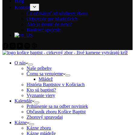
Blog
Kontakt
Čo očakávať od návštevy zboru
Odpovede pre hľadajúcich
Ako sa dostať do neba?
Bankové spojenie
O nás
Naše príbehy
Čomu sa venujeme
Mládež
História Baptistov v Košiciach
Kto sú baptisti?
Vyznanie viery
Kalendár
Prihlásenie sa na odber noviniek
Občasník zboru Košice Baptist
Zborový spravodaj
Kázne
Kázne zboru
Kázne mládeže