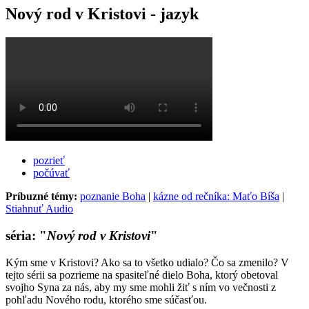
Nový rod v Kristovi - jazyk
pozrieť
počúvať
Príbuzné témy:
poznanie Boha
|
kázne od rečníka: Maťo Bíša
|
Stiahnuť Audio
séria: "
Nový rod v Kristovi
"
Kým sme v Kristovi? Ako sa to všetko udialo? Čo sa zmenilo? V
tejto sérii sa pozrieme na spasiteľné dielo Boha, ktorý obetoval
svojho Syna za nás, aby my sme mohli žiť s ním vo večnosti z
pohľadu Nového rodu, ktorého sme súčasťou.