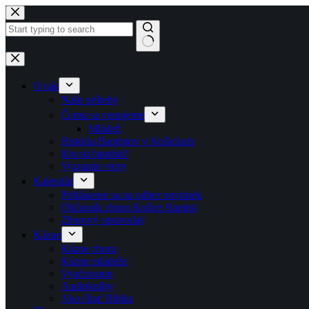
Skip to content
No results
O nás
Naše príbehy
Čomu sa venujeme
Mládež
História Baptistov v Košiciach
Kto sú baptisti?
Vyznanie viery
Kalendár
Prihlásenie sa na odber noviniek
Občasník zboru Košice Baptist
Zborový spravodaj
Kázne
Kázne zboru
Kázne mládeže
Vyučovanie
Audioknihy
Ako čítať Bibliu