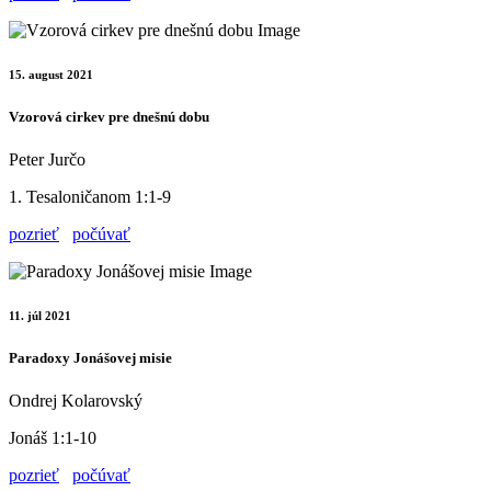
15. august 2021
Vzorová cirkev pre dnešnú dobu
Peter Jurčo
1. Tesaloničanom 1:1-9
pozrieť
počúvať
11. júl 2021
Paradoxy Jonášovej misie
Ondrej Kolarovský
Jonáš 1:1-10
pozrieť
počúvať