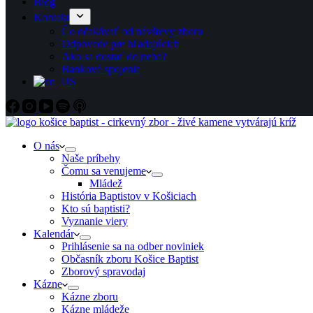
Blog
Kontakt
Čo očakávať od návštevy zboru
Odpovede pre hľadajúcich
Ako sa dostať do neba?
Bankové spojenie
O nás
Naše príbehy
Čomu sa venujeme
Mládež
História Baptistov v Košiciach
Kto sú baptisti?
Vyznanie viery
Kalendár
Prihlásenie sa na odber noviniek
Občasník zboru Košice Baptist
Zborový spravodaj
Kázne
Kázne zboru
Kázne mládeže