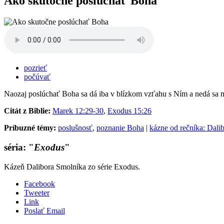
Ako skutočne poslúchať Boha
pozrieť
počúvať
Naozaj poslúchať Boha sa dá iba v blízkom vzťahu s Ním a nedá sa 
Citát z Biblie:
Marek 12:29-30
,
Exodus 15:26
Príbuzné témy:
poslušnosť
,
poznanie Boha
|
kázne od rečníka: Dali
séria: "
Exodus
"
Kázeň Dalibora Smolníka zo série Exodus.
Facebook
Tweeter
Link
Poslať Email