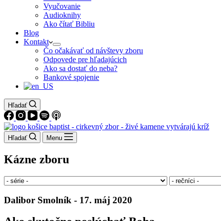
Vyučovanie
Audioknihy
Ako čítať Bibliu
Blog
Kontakt
Čo očakávať od návštevy zboru
Odpovede pre hľadajúcich
Ako sa dostať do neba?
Bankové spojenie
Hľadať
Hľadať
Menu
Kázne zboru
Dalibor Smolník - 17. máj 2020