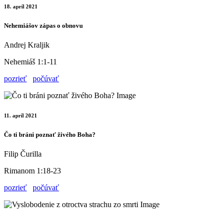
18. apríl 2021
Nehemiášov zápas o obnovu
Andrej Kraljik
Nehemiáš 1:1-11
pozrieť
počúvať
11. apríl 2021
Čo ti bráni poznať živého Boha?
Filip Čurilla
Rimanom 1:18-23
pozrieť
počúvať