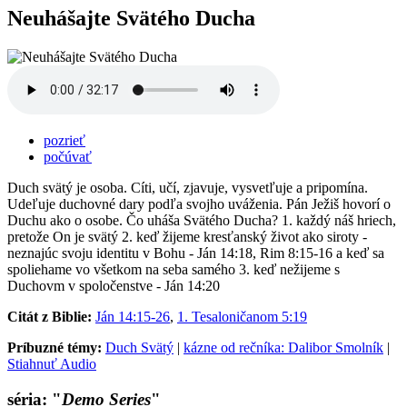
Neuhášajte Svätého Ducha
pozrieť
počúvať
Duch svätý je osoba. Cíti, učí, zjavuje, vysvetľuje a pripomína.
Udeľuje duchovné dary podľa svojho uváženia. Pán Ježiš hovorí o
Duchu ako o osobe. Čo uháša Svätého Ducha? 1. každý náš hriech,
pretože On je svätý 2. keď žijeme kresťanský život ako siroty -
neznajúc svoju identitu v Bohu - Ján 14:18, Rim 8:15-16 a keď sa
spoliehame vo všetkom na seba samého 3. keď nežijeme s
Duchovm v spoločenstve - Ján 14:20
Citát z Biblie:
Ján 14:15-26
,
1. Tesaloničanom 5:19
Príbuzné témy:
Duch Svätý
|
kázne od rečníka: Dalibor Smolník
|
Stiahnuť Audio
séria: "
Demo Series
"