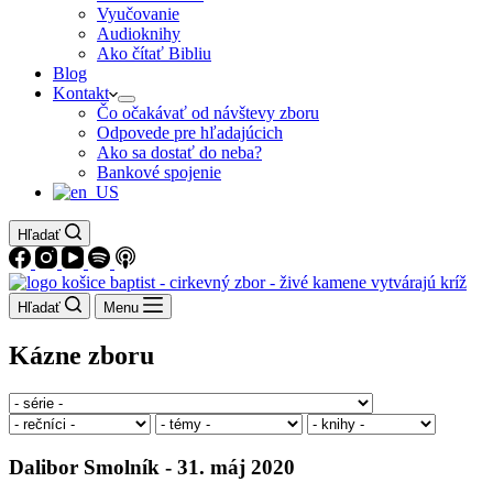
Vyučovanie
Audioknihy
Ako čítať Bibliu
Blog
Kontakt
Čo očakávať od návštevy zboru
Odpovede pre hľadajúcich
Ako sa dostať do neba?
Bankové spojenie
Hľadať
Hľadať
Menu
Kázne zboru
Dalibor Smolník - 31. máj 2020