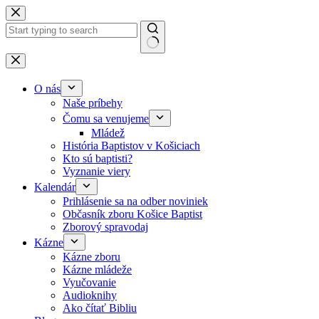
Skip to content
No results
O nás
Naše príbehy
Čomu sa venujeme
Mládež
História Baptistov v Košiciach
Kto sú baptisti?
Vyznanie viery
Kalendár
Prihlásenie sa na odber noviniek
Občasník zboru Košice Baptist
Zborový spravodaj
Kázne
Kázne zboru
Kázne mládeže
Vyučovanie
Audioknihy
Ako čítať Bibliu