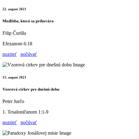
22. august 2021
Modlitba, ktorá sa prihovára
Filip Čurilla
Efezanom 6:18
pozrieť
počúvať
15. august 2021
Vzorová cirkev pre dnešnú dobu
Peter Jurčo
1. Tesaloničanom 1:1-9
pozrieť
počúvať