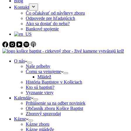
Blog
Kontakt
Čo očakávať od návštevy zboru
Odpovede pre hľadajúcich
Ako sa dostať do neba?
Bankové spojenie
O nás
Naše príbehy
Čomu sa venujeme
Mládež
História Baptistov v Košiciach
Kto sú baptisti?
Vyznanie viery
Kalendár
Prihlásenie sa na odber noviniek
Občasník zboru Košice Baptist
Zborový spravodaj
Kázne
Kázne zboru
Kázne mládeže