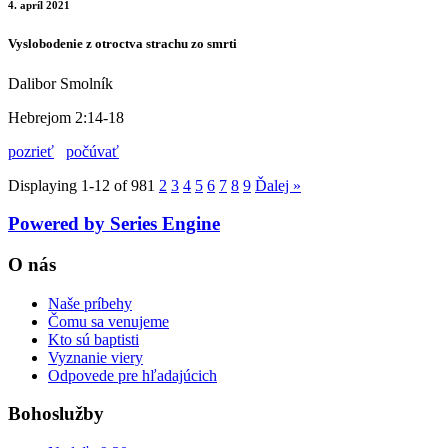
4. apríl 2021
Vyslobodenie z otroctva strachu zo smrti
Dalibor Smolník
Hebrejom 2:14-18
pozrieť
počúvať
Displaying 1-12 of 98
1
2
3
4
5
6
7
8
9
Ďalej
»
Powered by Series Engine
O nás
Naše príbehy
Čomu sa venujeme
Kto sú baptisti
Vyznanie viery
Odpovede pre hľadajúcich
Bohoslužby