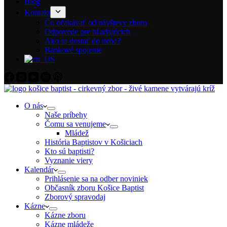
Blog
Kontakt
Čo očakávať od návštevy zboru
Odpovede pre hľadajúcich
Ako sa dostať do neba?
Bankové spojenie
O nás
Naše príbehy
Čomu sa venujeme
Mládež
História Baptistov v Košiciach
Kto sú baptisti?
Vyznanie viery
Kalendár
Prihlásenie sa na odber noviniek
Občasník zboru Košice Baptist
Zborový spravodaj
Kázne
Kázne zboru
Kázne mládeže