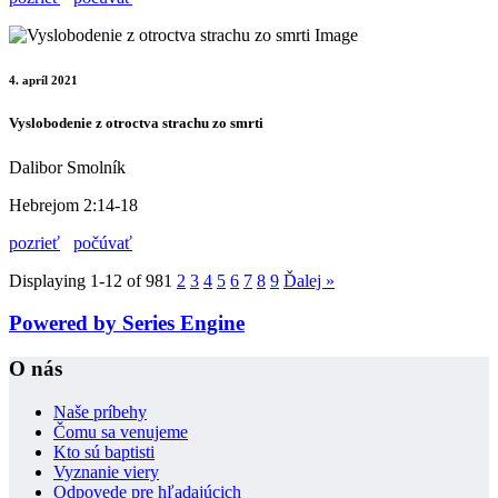
4. apríl 2021
Vyslobodenie z otroctva strachu zo smrti
Dalibor Smolník
Hebrejom 2:14-18
pozrieť
počúvať
Displaying 1-12 of 98
1
2
3
4
5
6
7
8
9
Ďalej
»
Powered by Series Engine
O nás
Naše príbehy
Čomu sa venujeme
Kto sú baptisti
Vyznanie viery
Odpovede pre hľadajúcich