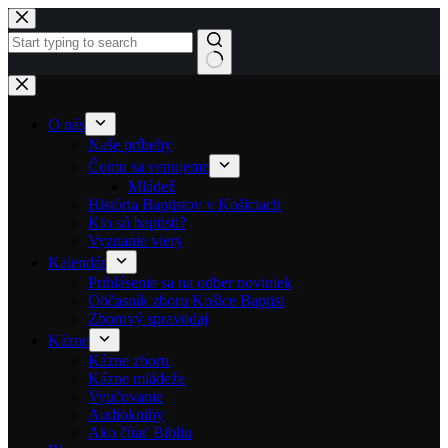
Skip to content
No results
O nás
Naše príbehy
Čomu sa venujeme
Mládež
História Baptistov v Košiciach
Kto sú baptisti?
Vyznanie viery
Kalendár
Prihlásenie sa na odber noviniek
Občasník zboru Košice Baptist
Zborový spravodaj
Kázne
Kázne zboru
Kázne mládeže
Vyučovanie
Audioknihy
Ako čítať Bibliu