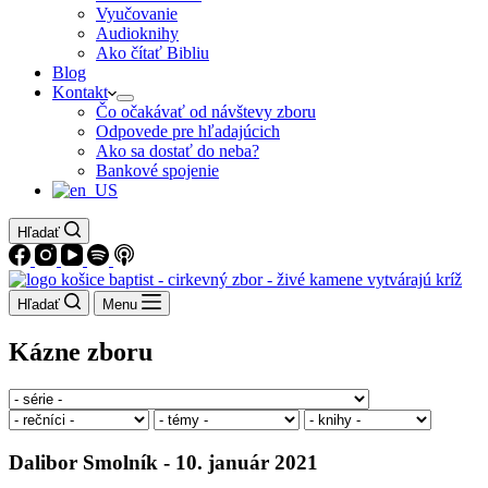
Vyučovanie
Audioknihy
Ako čítať Bibliu
Blog
Kontakt
Čo očakávať od návštevy zboru
Odpovede pre hľadajúcich
Ako sa dostať do neba?
Bankové spojenie
Hľadať
Hľadať
Menu
Kázne zboru
Dalibor Smolník - 10. január 2021