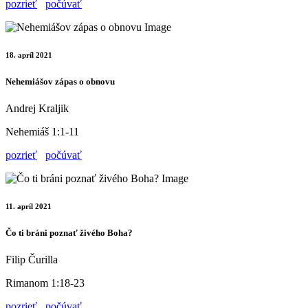
pozrieť
počúvať
18. apríl 2021
Nehemiášov zápas o obnovu
Andrej Kraljik
Nehemiáš 1:1-11
pozrieť
počúvať
11. apríl 2021
Čo ti bráni poznať živého Boha?
Filip Čurilla
Rimanom 1:18-23
pozrieť
počúvať