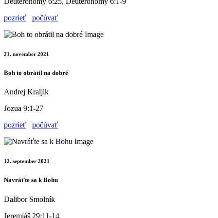
Deuteronomy 6:25, Deuteronomy 6:1-9
pozrieť
počúvať
21. november 2021
Boh to obrátil na dobré
Andrej Kraljik
Jozua 9:1-27
pozrieť
počúvať
12. september 2021
Navráťte sa k Bohu
Dalibor Smolník
Jeremiáš 29:11-14