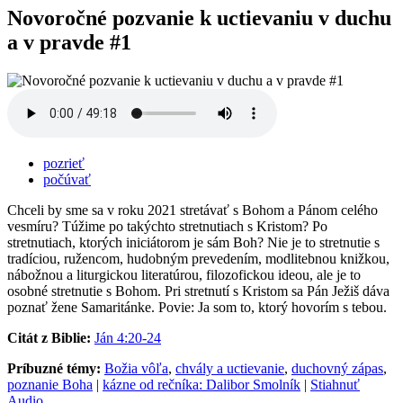
Novoročné pozvanie k uctievaniu v duchu
a v pravde #1
pozrieť
počúvať
Chceli by sme sa v roku 2021 stretávať s Bohom a Pánom celého
vesmíru? Túžime po takýchto stretnutiach s Kristom? Po
stretnutiach, ktorých iniciátorom je sám Boh? Nie je to stretnutie s
tradíciou, ružencom, hudobným prevedením, modlitebnou knižkou,
nábožnou a liturgickou literatúrou, filozofickou ideou, ale je to
osobné stretnutie s Bohom. Pri stretnutí s Kristom sa Pán Ježiš dáva
poznať žene Samaritánke. Povie: Ja som to, ktorý hovorím s tebou.
Citát z Biblie:
Ján 4:20-24
Príbuzné témy:
Božia vôľa
,
chvály a uctievanie
,
duchovný zápas
,
poznanie Boha
|
kázne od rečníka: Dalibor Smolník
|
Stiahnuť
Audio