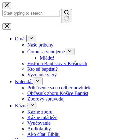
Skip to content
No results
O nás
Naše príbehy
Čomu sa venujeme
Mládež
História Baptistov v Košiciach
Kto sú baptisti?
Vyznanie viery
Kalendár
Prihlásenie sa na odber noviniek
Občasník zboru Košice Baptist
Zborový spravodaj
Kázne
Kázne zboru
Kázne mládeže
Vyučovanie
Audioknihy
Ako čítať Bibliu