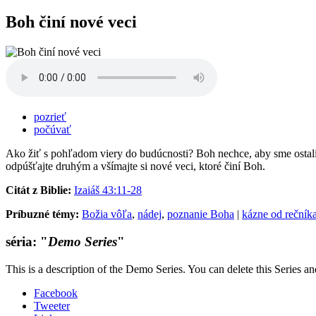
Boh činí nové veci
pozrieť
počúvať
Ako žiť s pohľadom viery do budúcnosti? Boh nechce, aby sme ostali
odpúšťajte druhým a všímajte si nové veci, ktoré činí Boh.
Citát z Biblie:
Izaiáš 43:11-28
Príbuzné témy:
Božia vôľa
,
nádej
,
poznanie Boha
|
kázne od rečník
séria: "
Demo Series
"
This is a description of the Demo Series. You can delete this Series a
Facebook
Tweeter