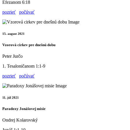
Efezanom 6:18
pozrieť
počúvať
15. august 2021
Vzorová cirkev pre dnešnú dobu
Peter Jurčo
1. Tesaloničanom 1:1-9
pozrieť
počúvať
11. júl 2021
Paradoxy Jonášovej misie
Ondrej Kolarovský
Jonáš 1:1-10