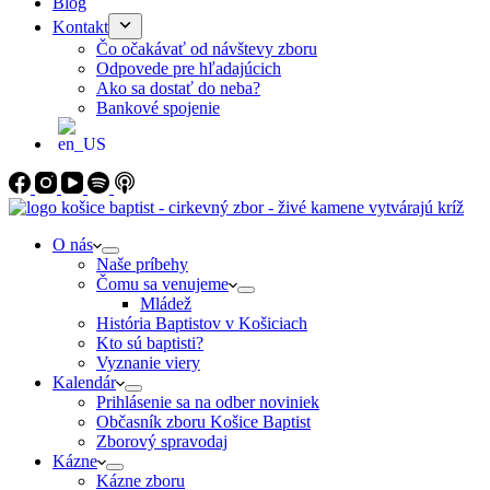
Blog
Kontakt
Čo očakávať od návštevy zboru
Odpovede pre hľadajúcich
Ako sa dostať do neba?
Bankové spojenie
O nás
Naše príbehy
Čomu sa venujeme
Mládež
História Baptistov v Košiciach
Kto sú baptisti?
Vyznanie viery
Kalendár
Prihlásenie sa na odber noviniek
Občasník zboru Košice Baptist
Zborový spravodaj
Kázne
Kázne zboru