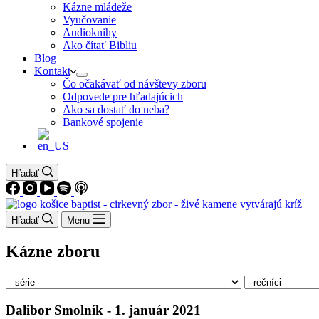
Kázne mládeže
Vyučovanie
Audioknihy
Ako čítať Bibliu
Blog
Kontakt
Čo očakávať od návštevy zboru
Odpovede pre hľadajúcich
Ako sa dostať do neba?
Bankové spojenie
Hľadať
Hľadať
Menu
Kázne zboru
Dalibor Smolník - 1. január 2021