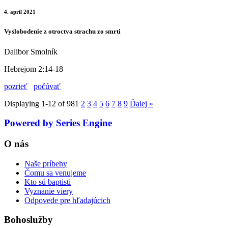
4. apríl 2021
Vyslobodenie z otroctva strachu zo smrti
Dalibor Smolník
Hebrejom 2:14-18
pozrieť
počúvať
Displaying 1-12 of 98
1
2
3
4
5
6
7
8
9
Ďalej
»
Powered by Series Engine
O nás
Naše príbehy
Čomu sa venujeme
Kto sú baptisti
Vyznanie viery
Odpovede pre hľadajúcich
Bohoslužby