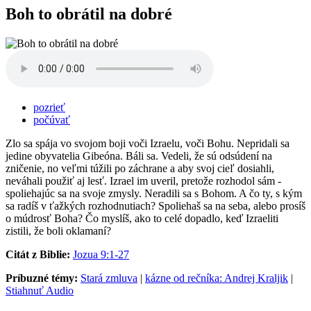
Boh to obrátil na dobré
pozrieť
počúvať
Zlo sa spája vo svojom boji voči Izraelu, voči Bohu. Nepridali sa
jedine obyvatelia Gibeóna. Báli sa. Vedeli, že sú odsúdení na
zničenie, no veľmi túžili po záchrane a aby svoj cieľ dosiahli,
neváhali použiť aj lesť. Izrael im uveril, pretože rozhodol sám -
spoliehajúc sa na svoje zmysly. Neradili sa s Bohom. A čo ty, s kým
sa radíš v ťažkých rozhodnutiach? Spoliehaš sa na seba, alebo prosíš
o múdrosť Boha? Čo myslíš, ako to celé dopadlo, keď Izraeliti
zistili, že boli oklamaní?
Citát z Biblie:
Jozua 9:1-27
Príbuzné témy:
Stará zmluva
|
kázne od rečníka: Andrej Kraljik
|
Stiahnuť Audio