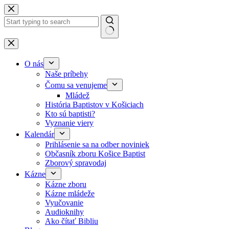
Skip to content
No results
O nás
Naše príbehy
Čomu sa venujeme
Mládež
História Baptistov v Košiciach
Kto sú baptisti?
Vyznanie viery
Kalendár
Prihlásenie sa na odber noviniek
Občasník zboru Košice Baptist
Zborový spravodaj
Kázne
Kázne zboru
Kázne mládeže
Vyučovanie
Audioknihy
Ako čítať Bibliu