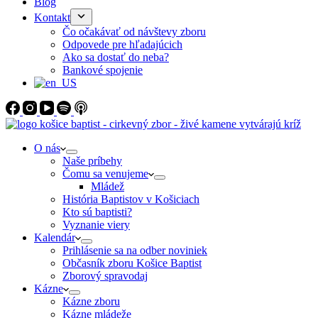
Blog
Kontakt
Čo očakávať od návštevy zboru
Odpovede pre hľadajúcich
Ako sa dostať do neba?
Bankové spojenie
O nás
Naše príbehy
Čomu sa venujeme
Mládež
História Baptistov v Košiciach
Kto sú baptisti?
Vyznanie viery
Kalendár
Prihlásenie sa na odber noviniek
Občasník zboru Košice Baptist
Zborový spravodaj
Kázne
Kázne zboru
Kázne mládeže