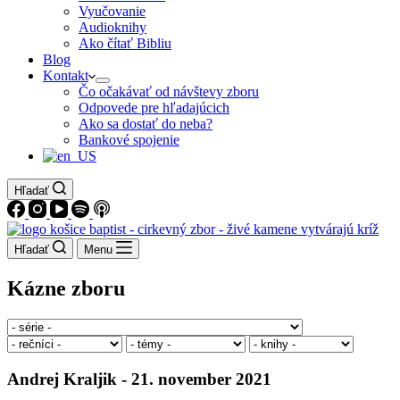
Vyučovanie
Audioknihy
Ako čítať Bibliu
Blog
Kontakt
Čo očakávať od návštevy zboru
Odpovede pre hľadajúcich
Ako sa dostať do neba?
Bankové spojenie
Hľadať
Hľadať
Menu
Kázne zboru
Andrej Kraljik - 21. november 2021