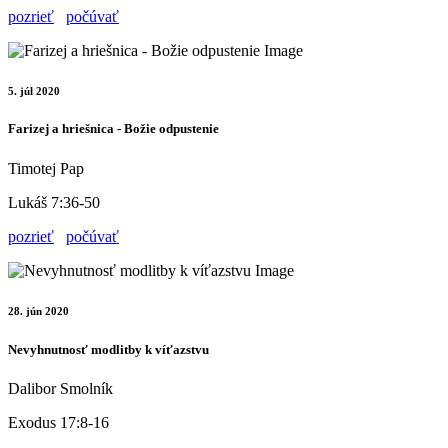
pozrieť
počúvať
5. júl 2020
Farizej a hriešnica - Božie odpustenie
Timotej Pap
Lukáš 7:36-50
pozrieť
počúvať
28. jún 2020
Nevyhnutnosť modlitby k víťazstvu
Dalibor Smolník
Exodus 17:8-16