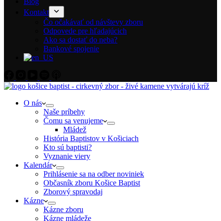
Blog
Kontakt
Čo očakávať od návštevy zboru
Odpovede pre hľadajúcich
Ako sa dostať do neba?
Bankové spojenie
O nás
Naše príbehy
Čomu sa venujeme
Mládež
História Baptistov v Košiciach
Kto sú baptisti?
Vyznanie viery
Kalendár
Prihlásenie sa na odber noviniek
Občasník zboru Košice Baptist
Zborový spravodaj
Kázne
Kázne zboru
Kázne mládeže