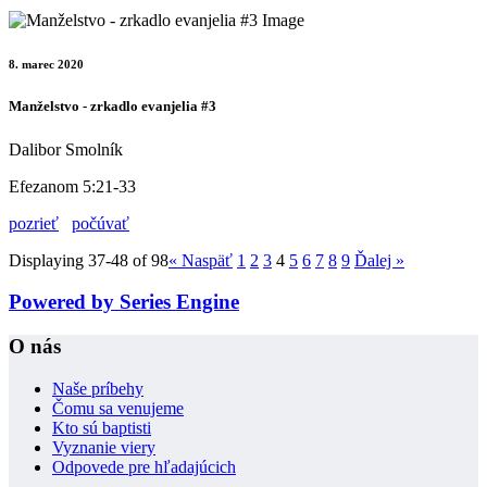
8. marec 2020
Manželstvo - zrkadlo evanjelia #3
Dalibor Smolník
Efezanom 5:21-33
pozrieť
počúvať
Displaying 37-48 of 98
«
Naspäť
1
2
3
4
5
6
7
8
9
Ďalej
»
Powered by Series Engine
O nás
Naše príbehy
Čomu sa venujeme
Kto sú baptisti
Vyznanie viery
Odpovede pre hľadajúcich