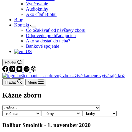
Vyučovanie
Audioknihy
Ako čítať Bibliu
Blog
Kontakt
Čo očakávať od návštevy zboru
Odpovede pre hľadajúcich
Ako sa dostať do neba?
Bankové spojenie
Hľadať
Hľadať
Menu
Kázne zboru
Dalibor Smolník - 1. november 2020