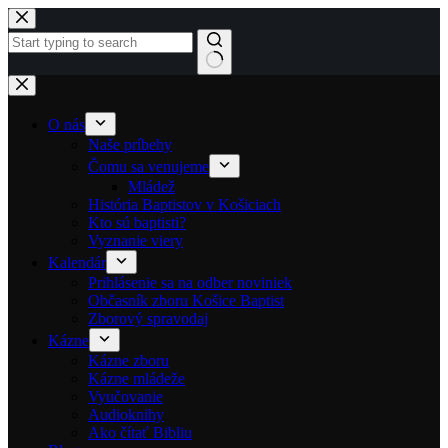
Skip to content
No results
O nás
Naše príbehy
Čomu sa venujeme
Mládež
História Baptistov v Košiciach
Kto sú baptisti?
Vyznanie viery
Kalendár
Prihlásenie sa na odber noviniek
Občasník zboru Košice Baptist
Zborový spravodaj
Kázne
Kázne zboru
Kázne mládeže
Vyučovanie
Audioknihy
Ako čítať Bibliu