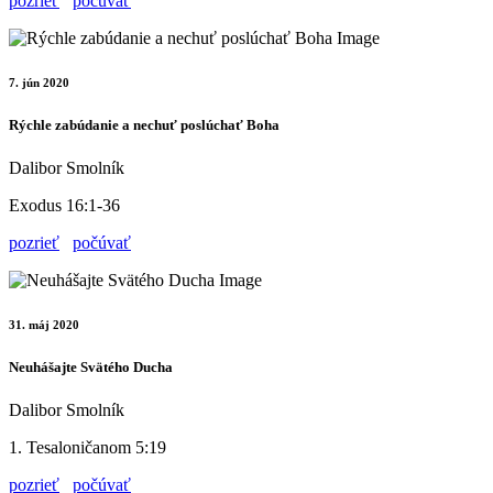
pozrieť
počúvať
7. jún 2020
Rýchle zabúdanie a nechuť poslúchať Boha
Dalibor Smolník
Exodus 16:1-36
pozrieť
počúvať
31. máj 2020
Neuhášajte Svätého Ducha
Dalibor Smolník
1. Tesaloničanom 5:19
pozrieť
počúvať