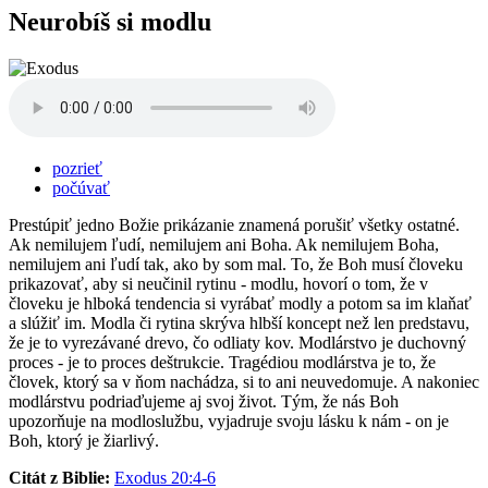
Neurobíš si modlu
pozrieť
počúvať
Prestúpiť jedno Božie prikázanie znamená porušiť všetky ostatné.
Ak nemilujem ľudí, nemilujem ani Boha. Ak nemilujem Boha,
nemilujem ani ľudí tak, ako by som mal. To, že Boh musí človeku
prikazovať, aby si neučinil rytinu - modlu, hovorí o tom, že v
človeku je hlboká tendencia si vyrábať modly a potom sa im klaňať
a slúžiť im. Modla či rytina skrýva hlbší koncept než len predstavu,
že je to vyrezávané drevo, čo odliaty kov. Modlárstvo je duchovný
proces - je to proces deštrukcie. Tragédiou modlárstva je to, že
človek, ktorý sa v ňom nachádza, si to ani neuvedomuje. A nakoniec
modlárstvu podriaďujeme aj svoj život. Tým, že nás Boh
upozorňuje na modloslužbu, vyjadruje svoju lásku k nám - on je
Boh, ktorý je žiarlivý.
Citát z Biblie:
Exodus 20:4-6