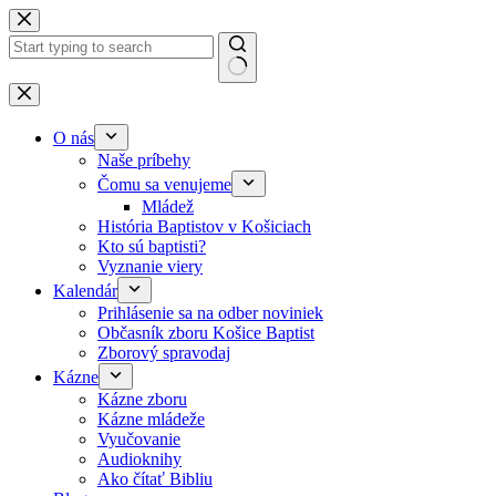
Skip to content
No results
O nás
Naše príbehy
Čomu sa venujeme
Mládež
História Baptistov v Košiciach
Kto sú baptisti?
Vyznanie viery
Kalendár
Prihlásenie sa na odber noviniek
Občasník zboru Košice Baptist
Zborový spravodaj
Kázne
Kázne zboru
Kázne mládeže
Vyučovanie
Audioknihy
Ako čítať Bibliu