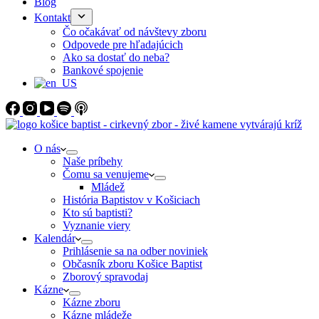
Blog
Kontakt
Čo očakávať od návštevy zboru
Odpovede pre hľadajúcich
Ako sa dostať do neba?
Bankové spojenie
O nás
Naše príbehy
Čomu sa venujeme
Mládež
História Baptistov v Košiciach
Kto sú baptisti?
Vyznanie viery
Kalendár
Prihlásenie sa na odber noviniek
Občasník zboru Košice Baptist
Zborový spravodaj
Kázne
Kázne zboru
Kázne mládeže