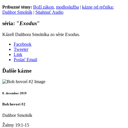
Príbuzné témy:
Boží zákon
,
modloslužba
|
kázne od rečníka:
Dalibor Smolník
|
Stiahnuť Audio
séria: "
Exodus
"
Kázeň Dalibora Smolníka zo série Exodus.
Facebook
Tweeter
Link
Poslať Email
Ďalšie kázne
8. december 2019
Boh hovorí #2
Dalibor Smolník
Žalmy 19:1-15