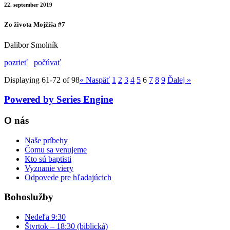
22. september 2019
Zo života Mojžiša #7
Dalibor Smolník
pozrieť
počúvať
Displaying 61-72 of 98
«
Naspäť
1
2
3
4
5
6
7
8
9
Ďalej
»
Powered by Series Engine
O nás
Naše príbehy
Čomu sa venujeme
Kto sú baptisti
Vyznanie viery
Odpovede pre hľadajúcich
Bohoslužby
Nedeľa 9:30
Štvrtok – 18:30 (biblická)