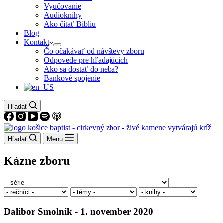
Vyučovanie
Audioknihy
Ako čítať Bibliu
Blog
Kontakt
Čo očakávať od návštevy zboru
Odpovede pre hľadajúcich
Ako sa dostať do neba?
Bankové spojenie
Hľadať
Hľadať
Menu
Kázne zboru
Dalibor Smolník - 1. november 2020