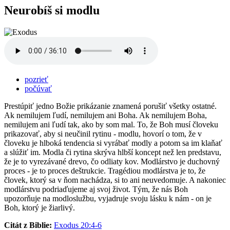
Neurobíš si modlu
pozrieť
počúvať
Prestúpiť jedno Božie prikázanie znamená porušiť všetky ostatné.
Ak nemilujem ľudí, nemilujem ani Boha. Ak nemilujem Boha,
nemilujem ani ľudí tak, ako by som mal. To, že Boh musí človeku
prikazovať, aby si neučinil rytinu - modlu, hovorí o tom, že v
človeku je hlboká tendencia si vyrábať modly a potom sa im klaňať
a slúžiť im. Modla či rytina skrýva hlbší koncept než len predstavu,
že je to vyrezávané drevo, čo odliaty kov. Modlárstvo je duchovný
proces - je to proces deštrukcie. Tragédiou modlárstva je to, že
človek, ktorý sa v ňom nachádza, si to ani neuvedomuje. A nakoniec
modlárstvu podriaďujeme aj svoj život. Tým, že nás Boh
upozorňuje na modloslužbu, vyjadruje svoju lásku k nám - on je
Boh, ktorý je žiarlivý.
Citát z Biblie:
Exodus 20:4-6