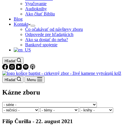
Vyučovanie
Audioknihy
Ako čítať Bibliu
Blog
Kontakt
Čo očakávať od návštevy zboru
Odpovede pre hľadajúcich
Ako sa dostať do neba?
Bankové spojenie
Hľadať
Hľadať
Menu
Kázne zboru
Filip Čurilla - 22. august 2021