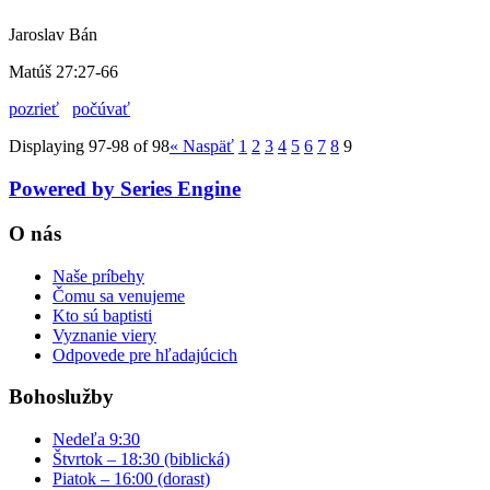
Jaroslav Bán
Matúš 27:27-66
pozrieť
počúvať
Displaying 97-98 of 98
«
Naspäť
1
2
3
4
5
6
7
8
9
Powered by Series Engine
O nás
Naše príbehy
Čomu sa venujeme
Kto sú baptisti
Vyznanie viery
Odpovede pre hľadajúcich
Bohoslužby
Nedeľa 9:30
Štvrtok – 18:30 (biblická)
Piatok – 16:00 (dorast)