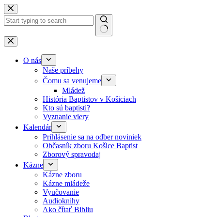
Skip to content
No results
O nás
Naše príbehy
Čomu sa venujeme
Mládež
História Baptistov v Košiciach
Kto sú baptisti?
Vyznanie viery
Kalendár
Prihlásenie sa na odber noviniek
Občasník zboru Košice Baptist
Zborový spravodaj
Kázne
Kázne zboru
Kázne mládeže
Vyučovanie
Audioknihy
Ako čítať Bibliu