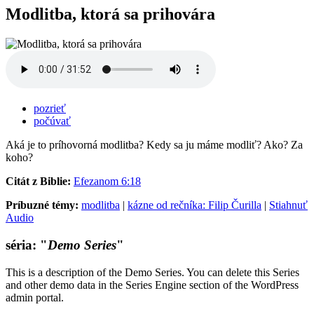
Modlitba, ktorá sa prihovára
pozrieť
počúvať
Aká je to príhovorná modlitba? Kedy sa ju máme modliť? Ako? Za
koho?
Citát z Biblie:
Efezanom 6:18
Príbuzné témy:
modlitba
|
kázne od rečníka: Filip Čurilla
|
Stiahnuť
Audio
séria: "
Demo Series
"
This is a description of the Demo Series. You can delete this Series
and other demo data in the Series Engine section of the WordPress
admin portal.