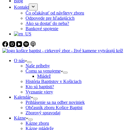
Blog
Kontakt
Čo očakávať od návštevy zboru
Odpovede pre hľadajúcich
Ako sa dostať do neba?
Bankové spojenie
O nás
Naše príbehy
Čomu sa venujeme
Mládež
História Baptistov v Košiciach
Kto sú baptisti?
Vyznanie viery
Kalendár
Prihlásenie sa na odber noviniek
Občasník zboru Košice Baptist
Zborový spravodaj
Kázne
Kázne zboru
Kázne mládeže