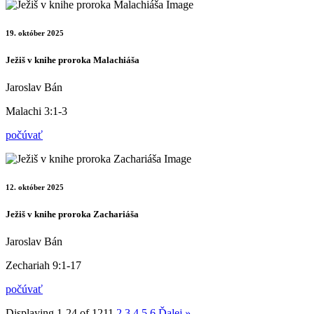
19. október 2025
Ježiš v knihe proroka Malachiáša
Jaroslav Bán
Malachi 3:1-3
počúvať
12. október 2025
Ježiš v knihe proroka Zachariáša
Jaroslav Bán
Zechariah 9:1-17
počúvať
Displaying 1-24 of 121
1
2
3
4
5
6
Ďalej
»