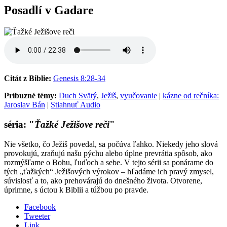
Posadlí v Gadare
Citát z Biblie:
Genesis 8:28-34
Príbuzné témy:
Duch Svätý
,
Ježiš
,
vyučovanie
|
kázne od rečníka:
Jaroslav Bán
|
Stiahnuť Audio
séria: "
Ťažké Ježišove reči
"
Nie všetko, čo Ježiš povedal, sa počúva ľahko. Niekedy jeho slová
provokujú, zraňujú našu pýchu alebo úplne prevrátia spôsob, ako
rozmýšľame o Bohu, ľuďoch a sebe. V tejto sérii sa ponárame do
tých „ťažkých“ Ježišových výrokov – hľadáme ich pravý zmysel,
súvislosť a to, ako prehovárajú do dnešného života. Otvorene,
úprimne, s úctou k Biblii a túžbou po pravde.
Facebook
Tweeter
Link