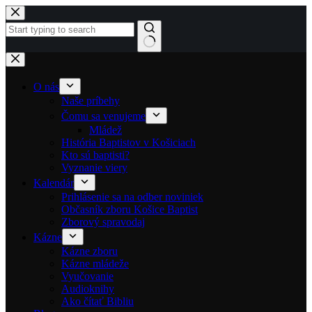
Skip to content
No results
O nás
Naše príbehy
Čomu sa venujeme
Mládež
História Baptistov v Košiciach
Kto sú baptisti?
Vyznanie viery
Kalendár
Prihlásenie sa na odber noviniek
Občasník zboru Košice Baptist
Zborový spravodaj
Kázne
Kázne zboru
Kázne mládeže
Vyučovanie
Audioknihy
Ako čítať Bibliu