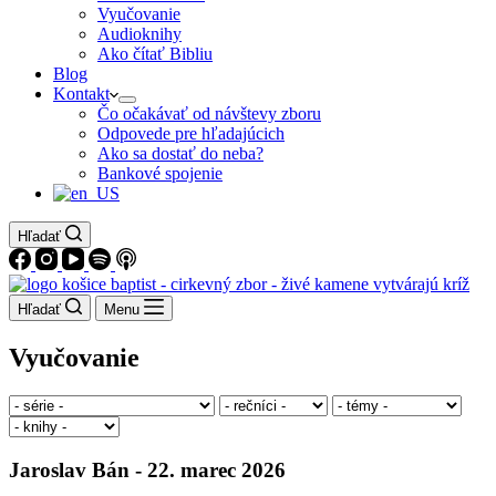
Vyučovanie
Audioknihy
Ako čítať Bibliu
Blog
Kontakt
Čo očakávať od návštevy zboru
Odpovede pre hľadajúcich
Ako sa dostať do neba?
Bankové spojenie
Hľadať
Hľadať
Menu
Vyučovanie
Jaroslav Bán - 22. marec 2026