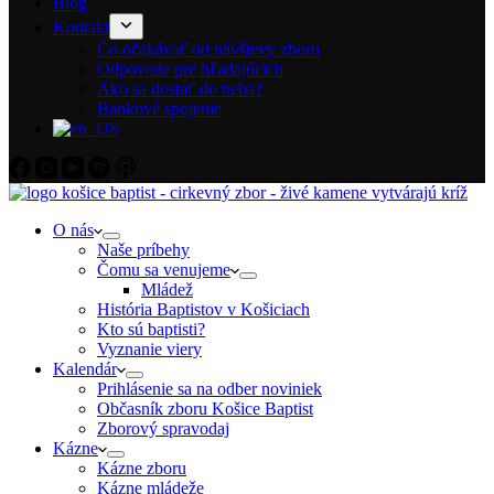
Blog
Kontakt
Čo očakávať od návštevy zboru
Odpovede pre hľadajúcich
Ako sa dostať do neba?
Bankové spojenie
O nás
Naše príbehy
Čomu sa venujeme
Mládež
História Baptistov v Košiciach
Kto sú baptisti?
Vyznanie viery
Kalendár
Prihlásenie sa na odber noviniek
Občasník zboru Košice Baptist
Zborový spravodaj
Kázne
Kázne zboru
Kázne mládeže