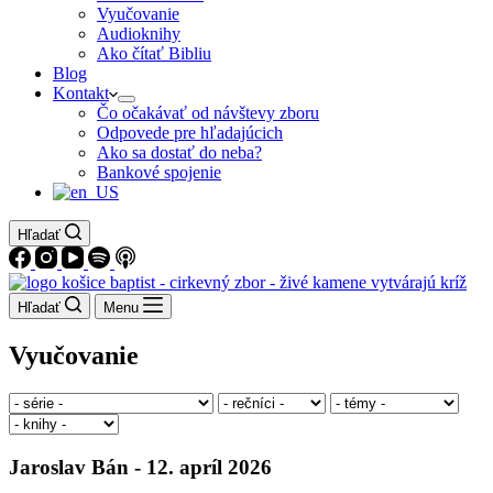
Vyučovanie
Audioknihy
Ako čítať Bibliu
Blog
Kontakt
Čo očakávať od návštevy zboru
Odpovede pre hľadajúcich
Ako sa dostať do neba?
Bankové spojenie
Hľadať
Hľadať
Menu
Vyučovanie
Jaroslav Bán - 12. apríl 2026