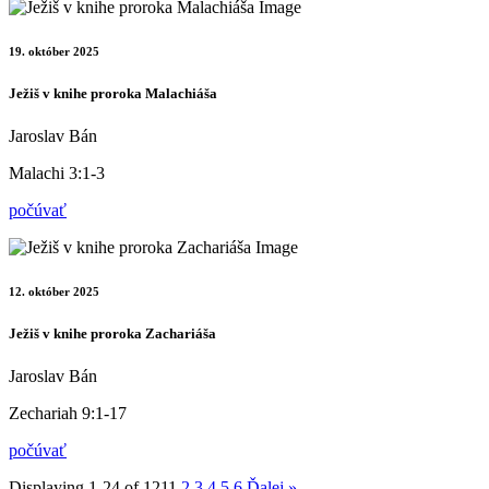
19. október 2025
Ježiš v knihe proroka Malachiáša
Jaroslav Bán
Malachi 3:1-3
počúvať
12. október 2025
Ježiš v knihe proroka Zachariáša
Jaroslav Bán
Zechariah 9:1-17
počúvať
Displaying 1-24 of 121
1
2
3
4
5
6
Ďalej
»