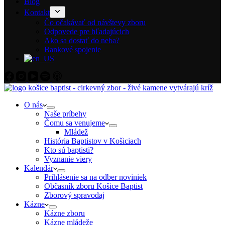
Blog
Kontakt
Čo očakávať od návštevy zboru
Odpovede pre hľadajúcich
Ako sa dostať do neba?
Bankové spojenie
O nás
Naše príbehy
Čomu sa venujeme
Mládež
História Baptistov v Košiciach
Kto sú baptisti?
Vyznanie viery
Kalendár
Prihlásenie sa na odber noviniek
Občasník zboru Košice Baptist
Zborový spravodaj
Kázne
Kázne zboru
Kázne mládeže