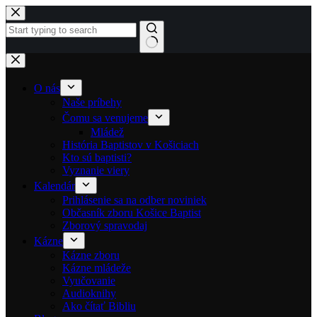
Skip to content
No results
O nás
Naše príbehy
Čomu sa venujeme
Mládež
História Baptistov v Košiciach
Kto sú baptisti?
Vyznanie viery
Kalendár
Prihlásenie sa na odber noviniek
Občasník zboru Košice Baptist
Zborový spravodaj
Kázne
Kázne zboru
Kázne mládeže
Vyučovanie
Audioknihy
Ako čítať Bibliu