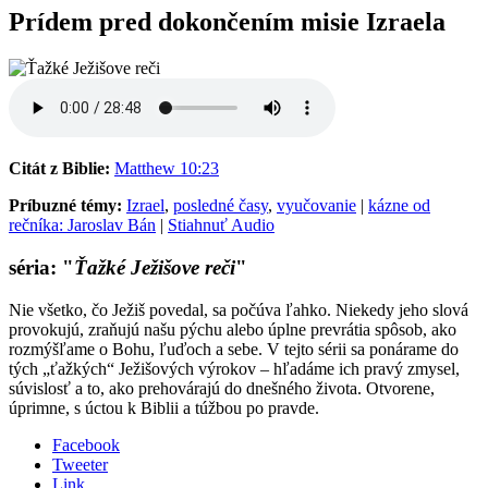
Prídem pred dokončením misie Izraela
Citát z Biblie:
Matthew 10:23
Príbuzné témy:
Izrael
,
posledné časy
,
vyučovanie
|
kázne od
rečníka: Jaroslav Bán
|
Stiahnuť Audio
séria: "
Ťažké Ježišove reči
"
Nie všetko, čo Ježiš povedal, sa počúva ľahko. Niekedy jeho slová
provokujú, zraňujú našu pýchu alebo úplne prevrátia spôsob, ako
rozmýšľame o Bohu, ľuďoch a sebe. V tejto sérii sa ponárame do
tých „ťažkých“ Ježišových výrokov – hľadáme ich pravý zmysel,
súvislosť a to, ako prehovárajú do dnešného života. Otvorene,
úprimne, s úctou k Biblii a túžbou po pravde.
Facebook
Tweeter
Link