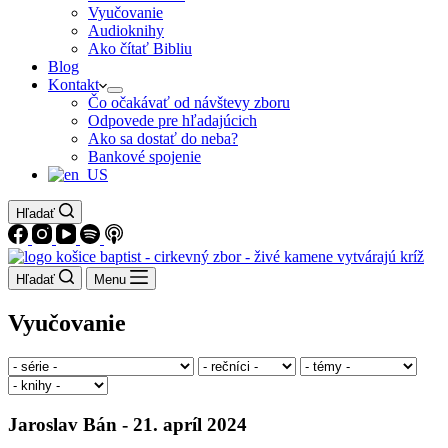
Vyučovanie
Audioknihy
Ako čítať Bibliu
Blog
Kontakt
Čo očakávať od návštevy zboru
Odpovede pre hľadajúcich
Ako sa dostať do neba?
Bankové spojenie
Hľadať
Hľadať
Menu
Vyučovanie
Jaroslav Bán - 21. apríl 2024