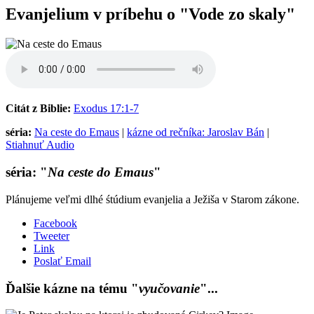
Evanjelium v príbehu o "Vode zo skaly"
Citát z Biblie:
Exodus 17:1-7
séria:
Na ceste do Emaus
|
kázne od rečníka: Jaroslav Bán
|
Stiahnuť Audio
séria: "
Na ceste do Emaus
"
Plánujeme veľmi dlhé śtúdium evanjelia a Ježiša v Starom zákone.
Facebook
Tweeter
Link
Poslať Email
Ďalšie kázne na tému "
vyučovanie
"...