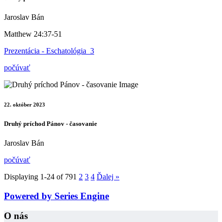
Jaroslav Bán
Matthew 24:37-51
Prezentácia - Eschatológia_3
počúvať
22. október 2023
Druhý príchod Pánov - časovanie
Jaroslav Bán
počúvať
Displaying 1-24 of 79
1
2
3
4
Ďalej
»
Powered by Series Engine
O nás