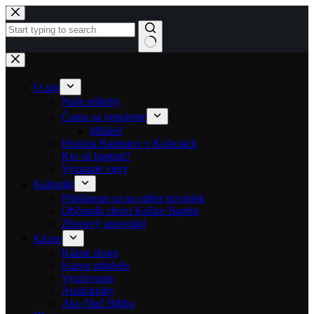
Skip to content
No results
O nás
Naše príbehy
Čomu sa venujeme
Mládež
História Baptistov v Košiciach
Kto sú baptisti?
Vyznanie viery
Kalendár
Prihlásenie sa na odber noviniek
Občasník zboru Košice Baptist
Zborový spravodaj
Kázne
Kázne zboru
Kázne mládeže
Vyučovanie
Audioknihy
Ako čítať Bibliu