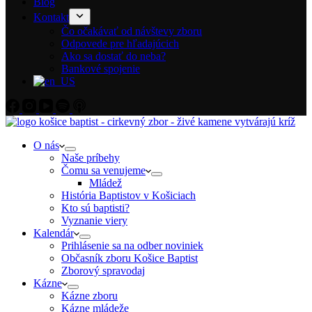
Blog
Kontakt
Čo očakávať od návštevy zboru
Odpovede pre hľadajúcich
Ako sa dostať do neba?
Bankové spojenie
O nás
Naše príbehy
Čomu sa venujeme
Mládež
História Baptistov v Košiciach
Kto sú baptisti?
Vyznanie viery
Kalendár
Prihlásenie sa na odber noviniek
Občasník zboru Košice Baptist
Zborový spravodaj
Kázne
Kázne zboru
Kázne mládeže