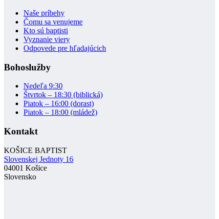
Naše príbehy
Čomu sa venujeme
Kto sú baptisti
Vyznanie viery
Odpovede pre hľadajúcich
Bohoslužby
Nedeľa 9:30
Štvrtok – 18:30 (biblická)
Piatok – 16:00 (dorast)
Piatok – 18:00 (mládež)
Kontakt
KOŠICE BAPTIST
Slovenskej Jednoty 16
04001 Košice
Slovensko