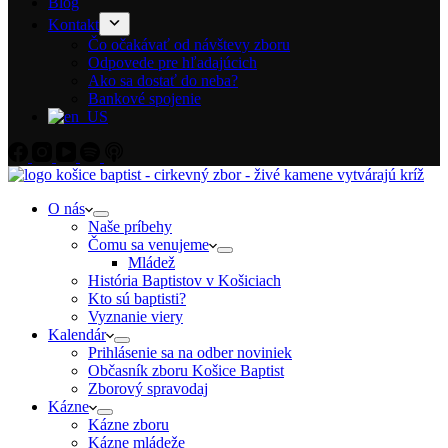
Blog
Kontakt
Čo očakávať od návštevy zboru
Odpovede pre hľadajúcich
Ako sa dostať do neba?
Bankové spojenie
O nás
Naše príbehy
Čomu sa venujeme
Mládež
História Baptistov v Košiciach
Kto sú baptisti?
Vyznanie viery
Kalendár
Prihlásenie sa na odber noviniek
Občasník zboru Košice Baptist
Zborový spravodaj
Kázne
Kázne zboru
Kázne mládeže