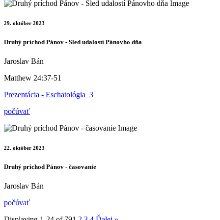
29. október 2023
Druhý príchod Pánov - Sled udalostí Pánovho dňa
Jaroslav Bán
Matthew 24:37-51
Prezentácia - Eschatológia_3
počúvať
22. október 2023
Druhý príchod Pánov - časovanie
Jaroslav Bán
počúvať
Displaying 1-24 of 79
1
2
3
4
Ďalej
»