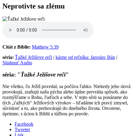
Neprotivte sa zlému
Citát z Biblie:
Matthew 5:39
séria:
Ťažké Ježišove reči
|
kázne od rečníka: Jaroslav Bán
|
Stiahnuť Audio
séria: "
Ťažké Ježišove reči
"
Nie všetko, čo Ježiš povedal, sa počúva ľahko. Niekedy jeho slová
provokujú, zraňujú našu pýchu alebo úplne prevrátia spôsob, ako
rozmýšľame o Bohu, ľuďoch a sebe. V tejto sérii sa ponárame do
tých „ťažkých“ Ježišových výrokov – hľadáme ich pravý zmysel,
súvislosť a to, ako prehovárajú do dnešného života. Otvorene,
úprimne, s úctou k Biblii a túžbou po pravde.
Facebook
Tweeter
Link