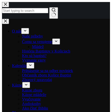
Skip to content
No results
O nás
Naše príbehy
Čomu sa venujeme
Mládež
História Baptistov v Košiciach
Kto sú baptisti?
Vyznanie viery
Kalendár
Prihlásenie sa na odber noviniek
Občasník zboru Košice Baptist
Zborový spravodaj
Kázne
Kázne zboru
Kázne mládeže
Vyučovanie
Audioknihy
Ako čítať Bibliu