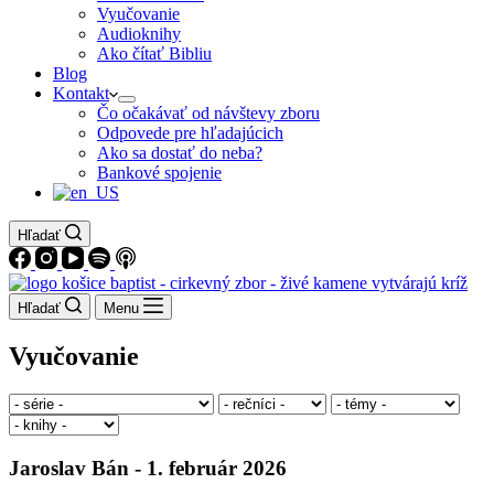
Vyučovanie
Audioknihy
Ako čítať Bibliu
Blog
Kontakt
Čo očakávať od návštevy zboru
Odpovede pre hľadajúcich
Ako sa dostať do neba?
Bankové spojenie
Hľadať
Hľadať
Menu
Vyučovanie
Jaroslav Bán - 1. február 2026