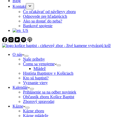
Blog
Kontakt
Čo očakávať od návštevy zboru
Odpovede pre hľadajúcich
Ako sa dostať do neba?
Bankové spojenie
O nás
Naše príbehy
Čomu sa venujeme
Mládež
História Baptistov v Košiciach
Kto sú baptisti?
Vyznanie viery
Kalendár
Prihlásenie sa na odber noviniek
Občasník zboru Košice Baptist
Zborový spravodaj
Kázne
Kázne zboru
Kázne mládeže