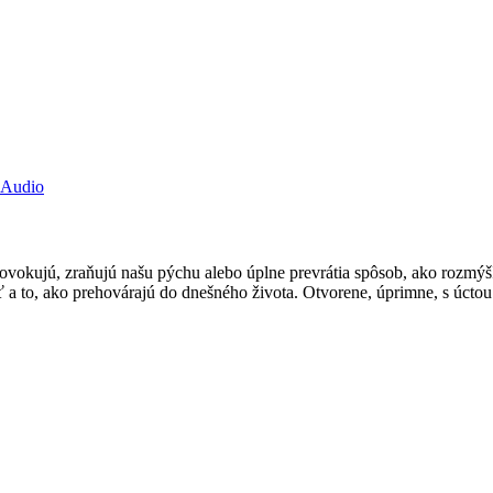
 Audio
rovokujú, zraňujú našu pýchu alebo úplne prevrátia spôsob, ako rozmýš
a to, ako prehovárajú do dnešného života. Otvorene, úprimne, s úctou 