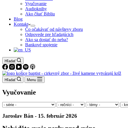
Vyučovanie
Audioknihy
Ako čítať Bibliu
Blog
Kontakt
Čo očakávať od návštevy zboru
Odpovede pre hľadajúcich
Ako sa dostať do neba?
Bankové spojenie
Hľadať
Hľadať
Menu
Vyučovanie
Jaroslav Bán - 15. február 2026