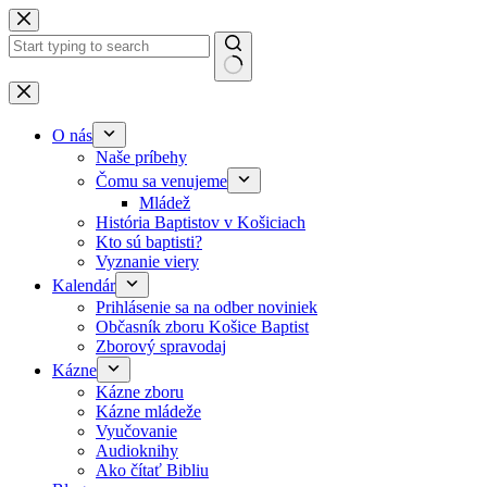
Skip to content
No results
O nás
Naše príbehy
Čomu sa venujeme
Mládež
História Baptistov v Košiciach
Kto sú baptisti?
Vyznanie viery
Kalendár
Prihlásenie sa na odber noviniek
Občasník zboru Košice Baptist
Zborový spravodaj
Kázne
Kázne zboru
Kázne mládeže
Vyučovanie
Audioknihy
Ako čítať Bibliu