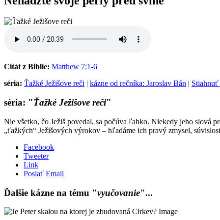
Nehádžte svoje perly pred svine
Citát z Biblie:
Matthew 7:1-6
séria:
Ťažké Ježišove reči
|
kázne od rečníka: Jaroslav Bán
|
Stiahnuť
séria: "
Ťažké Ježišove reči
"
Nie všetko, čo Ježiš povedal, sa počúva ľahko. Niekedy jeho slová p
„ťažkých“ Ježišových výrokov – hľadáme ich pravý zmysel, súvislosť 
Facebook
Tweeter
Link
Poslať Email
Ďalšie kázne na tému "
vyučovanie
"...