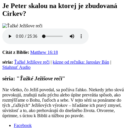
Je Peter skalou na ktorej je zbudovaná
Cirkev?
Citát z Biblie:
Matthew 16:18
séria:
Ťažké Ježišove reči
|
kázne od rečníka: Jaroslav Bán
|
Stiahnuť Audio
séria: "
Ťažké Ježišove reči
"
Nie všetko, čo Ježiš povedal, sa počúva ľahko. Niekedy jeho slová
provokujú, zraňujú našu pýchu alebo úplne prevrátia spôsob, ako
rozmýšľame o Bohu, ľuďoch a sebe. V tejto sérii sa ponárame do
tých „ťažkých“ Ježišových výrokov – hľadáme ich pravý zmysel,
súvislosť a to, ako prehovárajú do dnešného života. Otvorene,
úprimne, s úctou k Biblii a túžbou po pravde.
Facebook