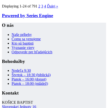
Displaying 1-24 of 79
1
2
3
4
Ďalej
»
Powered by Series Engine
O nás
Naše príbehy
Čomu sa venujeme
Kto sú baptisti
Vyznanie viery
Odpovede pre hľadajúcich
Bohoslužby
Nedeľa 9:30
Štvrtok – 18:30 (biblická)
Piatok – 16:00 (dorast)
Piatok – 18:00 (mládež)
Kontakt
KOŠICE BAPTIST
Slovenskej Jednoty 16