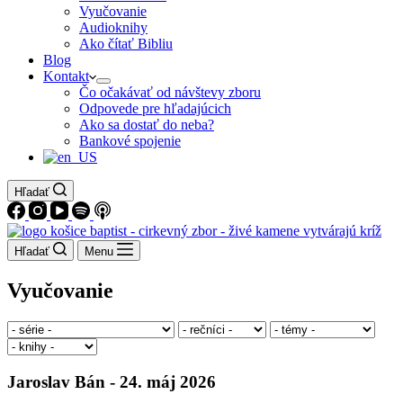
Vyučovanie
Audioknihy
Ako čítať Bibliu
Blog
Kontakt
Čo očakávať od návštevy zboru
Odpovede pre hľadajúcich
Ako sa dostať do neba?
Bankové spojenie
Hľadať
Hľadať
Menu
Vyučovanie
Jaroslav Bán - 24. máj 2026