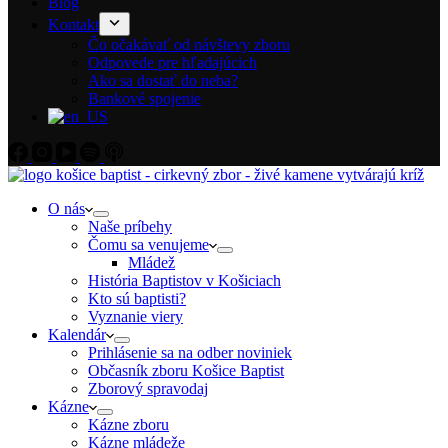
Blog
Kontakt
Čo očakávať od návštevy zboru
Odpovede pre hľadajúcich
Ako sa dostať do neba?
Bankové spojenie
O nás
Naše príbehy
Čomu sa venujeme
Mládež
História Baptistov v Košiciach
Kto sú baptisti?
Vyznanie viery
Kalendár
Prihlásenie sa na odber noviniek
Občasník zboru Košice Baptist
Zborový spravodaj
Kázne
Kázne zboru
Kázne mládeže