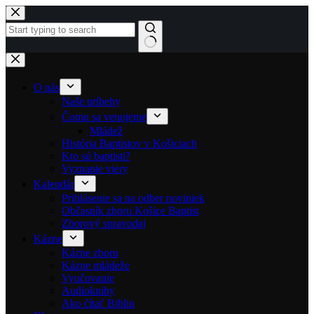
Skip to content
No results
O nás
Naše príbehy
Čomu sa venujeme
Mládež
História Baptistov v Košiciach
Kto sú baptisti?
Vyznanie viery
Kalendár
Prihlásenie sa na odber noviniek
Občasník zboru Košice Baptist
Zborový spravodaj
Kázne
Kázne zboru
Kázne mládeže
Vyučovanie
Audioknihy
Ako čítať Bibliu