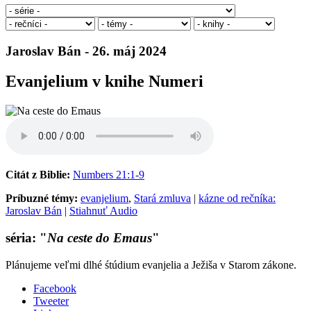
Jaroslav Bán - 26. máj 2024
Evanjelium v knihe Numeri
Citát z Biblie:
Numbers 21:1-9
Príbuzné témy:
evanjelium
,
Stará zmluva
|
kázne od rečníka:
Jaroslav Bán
|
Stiahnuť Audio
séria: "
Na ceste do Emaus
"
Plánujeme veľmi dlhé śtúdium evanjelia a Ježiša v Starom zákone.
Facebook
Tweeter