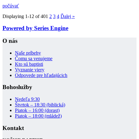
počúvať
Displaying 1-12 of 40
1
2
3
4
Ďalej
»
Powered by Series Engine
O nás
Naše príbehy
Čomu sa venujeme
Kto sú baptisti
Vyznanie viery
Odpovede pre hľadajúcich
Bohoslužby
Nedeľa 9:30
Štvrtok – 18:30 (biblická)
Piatok – 16:00 (dorast)
Piatok – 18:00 (mládež)
Kontakt