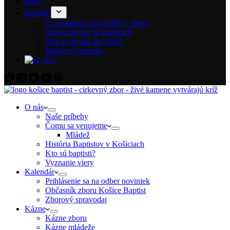
Blog
Kontakt
Čo očakávať od návštevy zboru
Odpovede pre hľadajúcich
Ako sa dostať do neba?
Bankové spojenie
O nás
Naše príbehy
Čomu sa venujeme
Mládež
História Baptistov v Košiciach
Kto sú baptisti?
Vyznanie viery
Kalendár
Prihlásenie sa na odber noviniek
Občasník zboru Košice Baptist
Zborový spravodaj
Kázne
Kázne zboru
Kázne mládeže