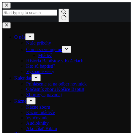
Skip to content
No results
O nás
Naše príbehy
Čomu sa venujeme
Mládež
História Baptistov v Košiciach
Kto sú baptisti?
Vyznanie viery
Kalendár
Prihlásenie sa na odber noviniek
Občasník zboru Košice Baptist
Zborový spravodaj
Kázne
Kázne zboru
Kázne mládeže
Vyučovanie
Audioknihy
Ako čítať Bibliu