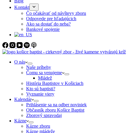
Blog
Kontakt
Čo očakávať od návštevy zboru
Odpovede pre hľadajúcich
Ako sa dostať do neba?
Bankové spojenie
O nás
Naše príbehy
Čomu sa venujeme
Mládež
História Baptistov v Košiciach
Kto sú baptisti?
Vyznanie viery
Kalendár
Prihlásenie sa na odber noviniek
Občasník zboru Košice Baptist
Zborový spravodaj
Kázne
Kázne zboru
Kázne mládeže