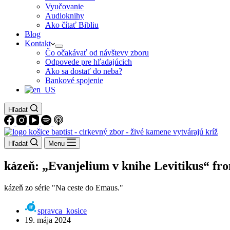
Vyučovanie
Audioknihy
Ako čítať Bibliu
Blog
Kontakt
Čo očakávať od návštevy zboru
Odpovede pre hľadajúcich
Ako sa dostať do neba?
Bankové spojenie
Hľadať
Hľadať
Menu
kázeň: „Evanjelium v knihe Levitikus“ fr
kázeň zo série "Na ceste do Emaus."
spravca_kosice
19. mája 2024