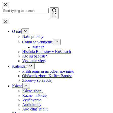
Skip to content
No results
O nás
Naše príbehy
Čomu sa venujeme
Mládež
História Baptistov v Košiciach
Kto sú baptisti?
Vyznanie viery
Kalendár
Prihlásenie sa na odber noviniek
Občasník zboru Košice Baptist
Zborový spravodaj
Kázne
Kázne zboru
Kázne mládeže
Vyučovanie
Audioknihy
Ako čítať Bibliu