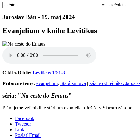
Jaroslav Bán - 19. máj 2024
Evanjelium v knihe Levitikus
Citát z Biblie:
Leviticus 19:1-8
Príbuzné témy:
evanjelium
,
Stará zmluva
|
kázne od rečníka: Jarosl
séria: "
Na ceste do Emaus
"
Plánujeme veľmi dlhé śtúdium evanjelia a Ježiša v Starom zákone.
Facebook
Tweeter
Link
Poslať Email