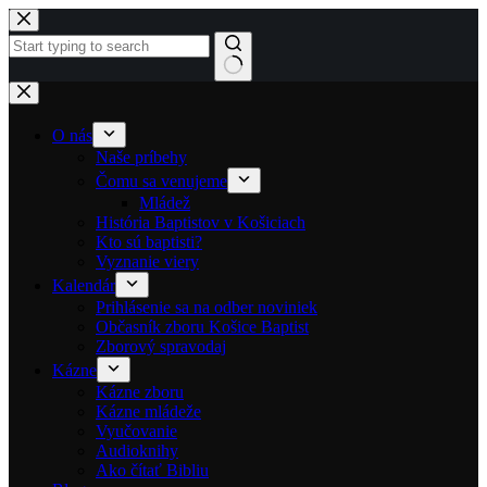
Skip to content
No results
O nás
Naše príbehy
Čomu sa venujeme
Mládež
História Baptistov v Košiciach
Kto sú baptisti?
Vyznanie viery
Kalendár
Prihlásenie sa na odber noviniek
Občasník zboru Košice Baptist
Zborový spravodaj
Kázne
Kázne zboru
Kázne mládeže
Vyučovanie
Audioknihy
Ako čítať Bibliu