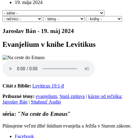
19. mája 2024
Jaroslav Bán - 19. máj 2024
Evanjelium v knihe Levitikus
Citát z Biblie:
Leviticus 19:1-8
Príbuzné témy:
evanjelium
,
Stará zmluva
|
kázne od rečníka:
Jaroslav Bán
|
Stiahnuť Audio
séria: "
Na ceste do Emaus
"
Plánujeme veľmi dlhé śtúdium evanjelia a Ježiša v Starom zákone.
Facebook