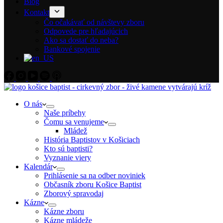
Blog
Kontakt
Čo očakávať od návštevy zboru
Odpovede pre hľadajúcich
Ako sa dostať do neba?
Bankové spojenie
O nás
Naše príbehy
Čomu sa venujeme
Mládež
História Baptistov v Košiciach
Kto sú baptisti?
Vyznanie viery
Kalendár
Prihlásenie sa na odber noviniek
Občasník zboru Košice Baptist
Zborový spravodaj
Kázne
Kázne zboru
Kázne mládeže