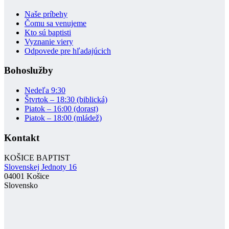
Naše príbehy
Čomu sa venujeme
Kto sú baptisti
Vyznanie viery
Odpovede pre hľadajúcich
Bohoslužby
Nedeľa 9:30
Štvrtok – 18:30 (biblická)
Piatok – 16:00 (dorast)
Piatok – 18:00 (mládež)
Kontakt
KOŠICE BAPTIST
Slovenskej Jednoty 16
04001 Košice
Slovensko