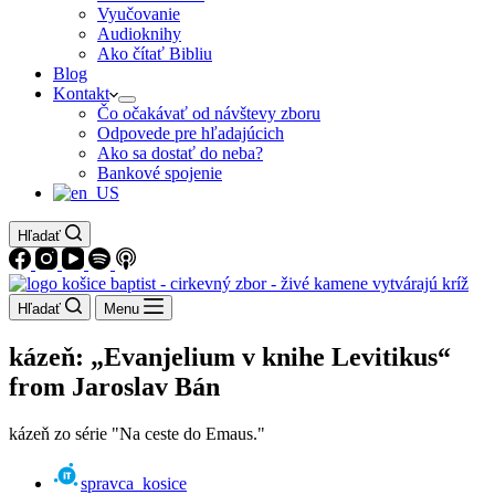
Vyučovanie
Audioknihy
Ako čítať Bibliu
Blog
Kontakt
Čo očakávať od návštevy zboru
Odpovede pre hľadajúcich
Ako sa dostať do neba?
Bankové spojenie
Hľadať
Hľadať
Menu
kázeň: „Evanjelium v knihe Levitikus“
from Jaroslav Bán
kázeň zo série "Na ceste do Emaus."
spravca_kosice