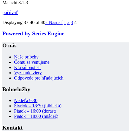
Malachi 3:1-3
počúvať
Displaying 37-40 of 40
«
Naspäť
1
2
3
4
Powered by Series Engine
O nás
Naše príbehy
Čomu sa venujeme
Kto sú baptisti
Vyznanie viery
Odpovede pre hľadajúcich
Bohoslužby
Nedeľa 9:30
Štvrtok – 18:30 (biblická)
Piatok – 16:00 (dorast)
Piatok – 18:00 (mládež)
Kontakt