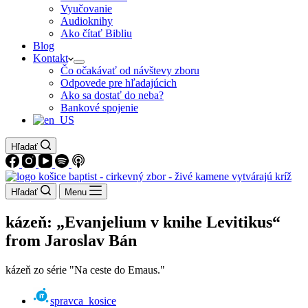
Vyučovanie
Audioknihy
Ako čítať Bibliu
Blog
Kontakt
Čo očakávať od návštevy zboru
Odpovede pre hľadajúcich
Ako sa dostať do neba?
Bankové spojenie
Hľadať
Hľadať
Menu
kázeň: „Evanjelium v knihe Levitikus“
from Jaroslav Bán
kázeň zo série "Na ceste do Emaus."
spravca_kosice