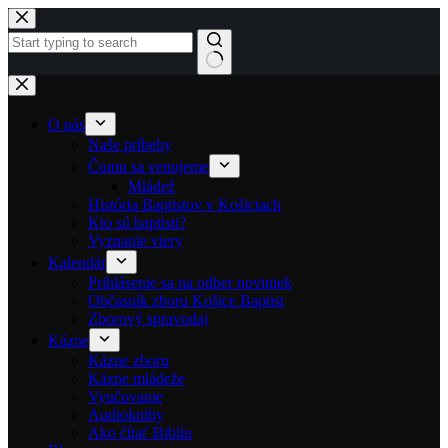
Skip to content
No results
O nás
Naše príbehy
Čomu sa venujeme
Mládež
História Baptistov v Košiciach
Kto sú baptisti?
Vyznanie viery
Kalendár
Prihlásenie sa na odber noviniek
Občasník zboru Košice Baptist
Zborový spravodaj
Kázne
Kázne zboru
Kázne mládeže
Vyučovanie
Audioknihy
Ako čítať Bibliu