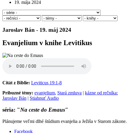
19. mája 2024
Jaroslav Bán - 19. máj 2024
Evanjelium v knihe Levitikus
Citát z Biblie:
Leviticus 19:1-8
Príbuzné témy:
evanjelium
,
Stará zmluva
|
kázne od rečníka:
Jaroslav Bán
|
Stiahnuť Audio
séria: "
Na ceste do Emaus
"
Plánujeme veľmi dlhé śtúdium evanjelia a Ježiša v Starom zákone.
Facebook