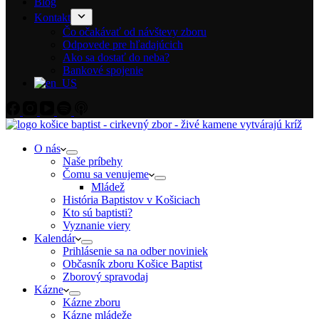
Blog
Kontakt
Čo očakávať od návštevy zboru
Odpovede pre hľadajúcich
Ako sa dostať do neba?
Bankové spojenie
O nás
Naše príbehy
Čomu sa venujeme
Mládež
História Baptistov v Košiciach
Kto sú baptisti?
Vyznanie viery
Kalendár
Prihlásenie sa na odber noviniek
Občasník zboru Košice Baptist
Zborový spravodaj
Kázne
Kázne zboru
Kázne mládeže