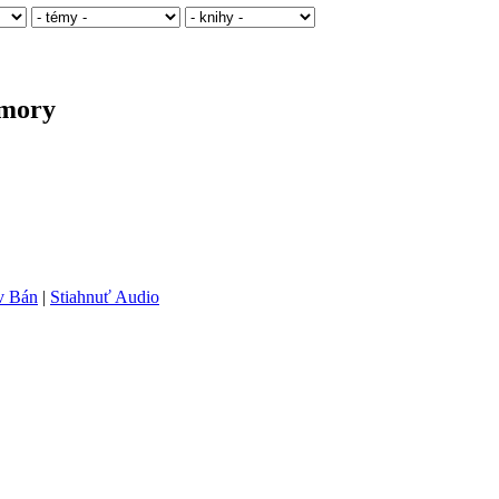
omory
av Bán
|
Stiahnuť Audio