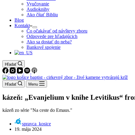
Vyučovanie
Audioknihy
Ako čítať Bibliu
Blog
Kontakt
Čo očakávať od návštevy zboru
Odpovede pre hľadajúcich
Ako sa dostať do neba?
Bankové spojenie
Hľadať
Hľadať
Menu
kázeň: „Evanjelium v knihe Levitikus“ fr
kázeň zo série "Na ceste do Emaus."
spravca_kosice
19. mája 2024