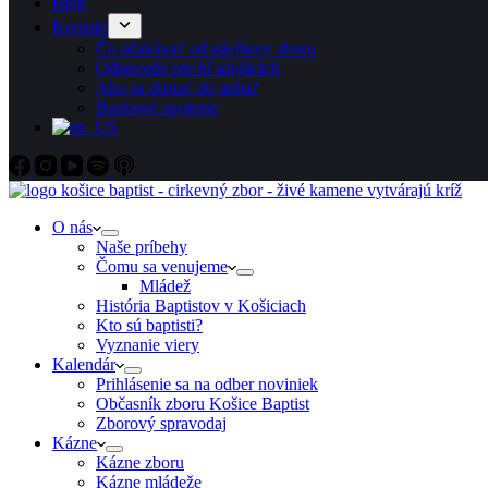
Blog
Kontakt
Čo očakávať od návštevy zboru
Odpovede pre hľadajúcich
Ako sa dostať do neba?
Bankové spojenie
O nás
Naše príbehy
Čomu sa venujeme
Mládež
História Baptistov v Košiciach
Kto sú baptisti?
Vyznanie viery
Kalendár
Prihlásenie sa na odber noviniek
Občasník zboru Košice Baptist
Zborový spravodaj
Kázne
Kázne zboru
Kázne mládeže