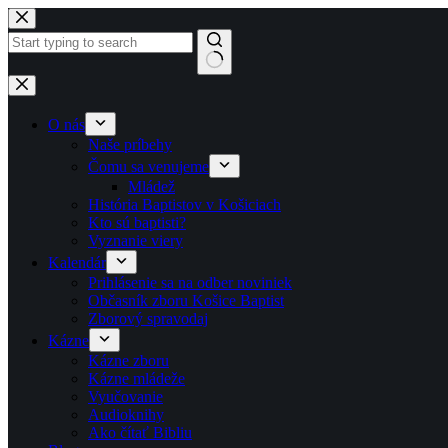
Skip to content
No results
O nás
Naše príbehy
Čomu sa venujeme
Mládež
História Baptistov v Košiciach
Kto sú baptisti?
Vyznanie viery
Kalendár
Prihlásenie sa na odber noviniek
Občasník zboru Košice Baptist
Zborový spravodaj
Kázne
Kázne zboru
Kázne mládeže
Vyučovanie
Audioknihy
Ako čítať Bibliu