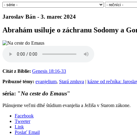
Jaroslav Bán - 3. marec 2024
Abrahám usiluje o záchranu Sodomy a G
Citát z Biblie:
Genesis 18:16-33
Príbuzné témy:
evanjelium
,
Stará zmluva
|
kázne od rečníka: Jarosl
séria: "
Na ceste do Emaus
"
Plánujeme veľmi dlhé śtúdium evanjelia a Ježiša v Starom zákone.
Facebook
Tweeter
Link
Poslať Email