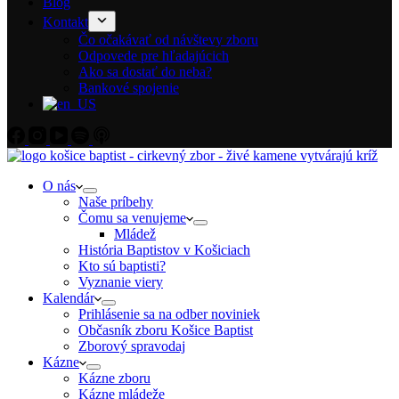
Blog
Kontakt
Čo očakávať od návštevy zboru
Odpovede pre hľadajúcich
Ako sa dostať do neba?
Bankové spojenie
O nás
Naše príbehy
Čomu sa venujeme
Mládež
História Baptistov v Košiciach
Kto sú baptisti?
Vyznanie viery
Kalendár
Prihlásenie sa na odber noviniek
Občasník zboru Košice Baptist
Zborový spravodaj
Kázne
Kázne zboru
Kázne mládeže