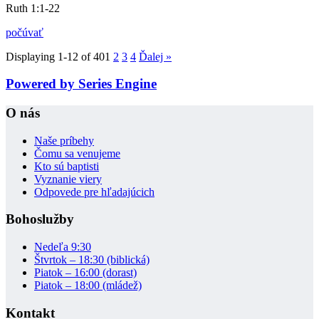
Ruth 1:1-22
počúvať
Displaying 1-12 of 40
1
2
3
4
Ďalej
»
Powered by Series Engine
O nás
Naše príbehy
Čomu sa venujeme
Kto sú baptisti
Vyznanie viery
Odpovede pre hľadajúcich
Bohoslužby
Nedeľa 9:30
Štvrtok – 18:30 (biblická)
Piatok – 16:00 (dorast)
Piatok – 18:00 (mládež)
Kontakt