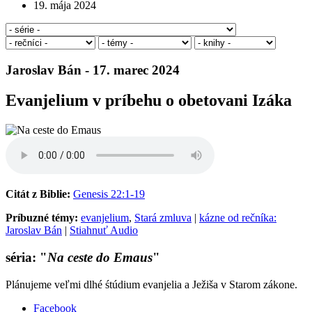
19. mája 2024
Jaroslav Bán - 17. marec 2024
Evanjelium v príbehu o obetovani Izáka
Citát z Biblie:
Genesis 22:1-19
Príbuzné témy:
evanjelium
,
Stará zmluva
|
kázne od rečníka:
Jaroslav Bán
|
Stiahnuť Audio
séria: "
Na ceste do Emaus
"
Plánujeme veľmi dlhé śtúdium evanjelia a Ježiša v Starom zákone.
Facebook