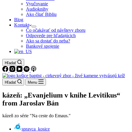
Vyučovanie
Audioknihy
Ako čítať Bibliu
Blog
Kontakt
Čo očakávať od návštevy zboru
Odpovede pre hľadajúcich
Ako sa dostať do neba?
Bankové spojenie
Hľadať
Hľadať
Menu
kázeň: „Evanjelium v knihe Levitikus“
from Jaroslav Bán
kázeň zo série "Na ceste do Emaus."
spravca_kosice