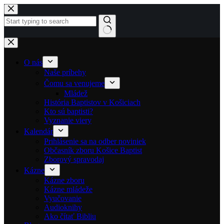
Skip to content
No results
O nás
Naše príbehy
Čomu sa venujeme
Mládež
História Baptistov v Košiciach
Kto sú baptisti?
Vyznanie viery
Kalendár
Prihlásenie sa na odber noviniek
Občasník zboru Košice Baptist
Zborový spravodaj
Kázne
Kázne zboru
Kázne mládeže
Vyučovanie
Audioknihy
Ako čítať Bibliu