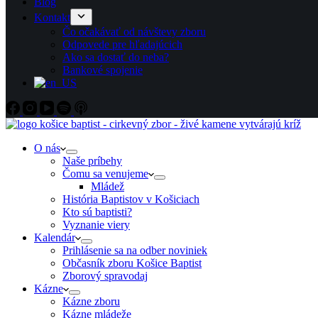
Blog
Kontakt
Čo očakávať od návštevy zboru
Odpovede pre hľadajúcich
Ako sa dostať do neba?
Bankové spojenie
O nás
Naše príbehy
Čomu sa venujeme
Mládež
História Baptistov v Košiciach
Kto sú baptisti?
Vyznanie viery
Kalendár
Prihlásenie sa na odber noviniek
Občasník zboru Košice Baptist
Zborový spravodaj
Kázne
Kázne zboru
Kázne mládeže