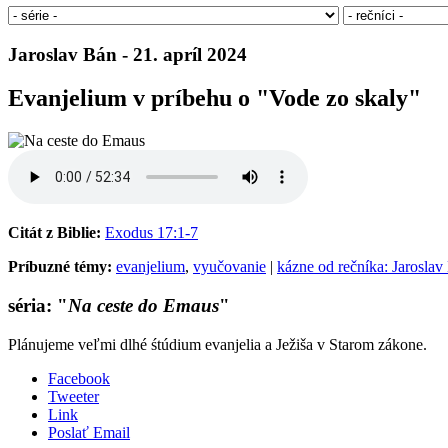
Jaroslav Bán - 21. apríl 2024
Evanjelium v príbehu o "Vode zo skaly"
Citát z Biblie:
Exodus 17:1-7
Príbuzné témy:
evanjelium
,
vyučovanie
|
kázne od rečníka: Jaroslav
séria: "
Na ceste do Emaus
"
Plánujeme veľmi dlhé śtúdium evanjelia a Ježiša v Starom zákone.
Facebook
Tweeter
Link
Poslať Email