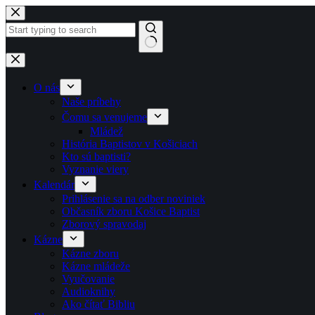
Skip to content
No results
O nás
Naše príbehy
Čomu sa venujeme
Mládež
História Baptistov v Košiciach
Kto sú baptisti?
Vyznanie viery
Kalendár
Prihlásenie sa na odber noviniek
Občasník zboru Košice Baptist
Zborový spravodaj
Kázne
Kázne zboru
Kázne mládeže
Vyučovanie
Audioknihy
Ako čítať Bibliu