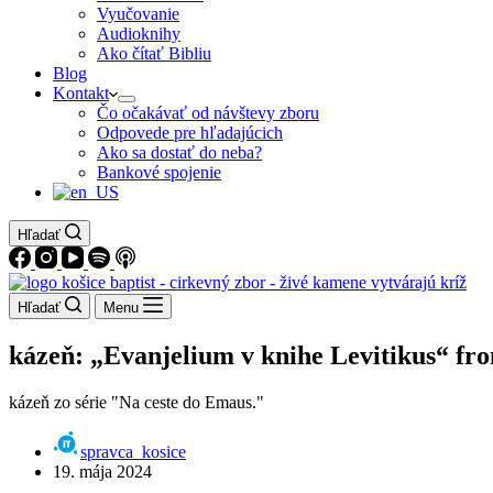
Vyučovanie
Audioknihy
Ako čítať Bibliu
Blog
Kontakt
Čo očakávať od návštevy zboru
Odpovede pre hľadajúcich
Ako sa dostať do neba?
Bankové spojenie
Hľadať
Hľadať
Menu
kázeň: „Evanjelium v knihe Levitikus“ fr
kázeň zo série "Na ceste do Emaus."
spravca_kosice
19. mája 2024