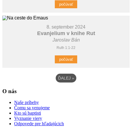
počúvať
8. september 2024
Evanjelium v knihe Rut
Jaroslav Bán
Ruth 1:1-22
počúvať
ĎALEJ
»
O nás
Naše príbehy
Čomu sa venujeme
Kto sú baptisti
Vyznanie viery
Odpovede pre hľadajúcich