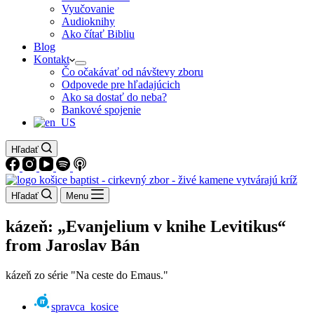
Vyučovanie
Audioknihy
Ako čítať Bibliu
Blog
Kontakt
Čo očakávať od návštevy zboru
Odpovede pre hľadajúcich
Ako sa dostať do neba?
Bankové spojenie
Hľadať
Hľadať
Menu
kázeň: „Evanjelium v knihe Levitikus“
from Jaroslav Bán
kázeň zo série "Na ceste do Emaus."
spravca_kosice