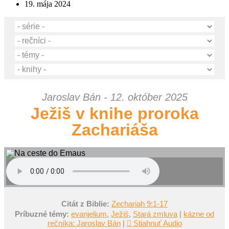
19. mája 2024
Jaroslav Bán - 12. október 2025
Ježiš v knihe proroka
Zachariáša
Citát z Biblie:
Zechariah 9:1-17
Príbuzné témy:
evanjelium
,
Ježiš
,
Stará zmluva
|
kázne od
rečníka: Jaroslav Bán
|
Stiahnuť Audio