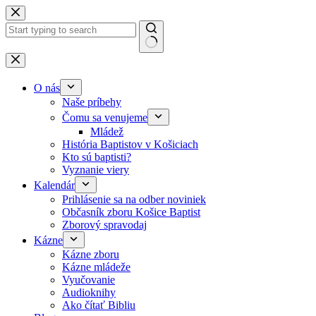
Skip to content
No results
O nás
Naše príbehy
Čomu sa venujeme
Mládež
História Baptistov v Košiciach
Kto sú baptisti?
Vyznanie viery
Kalendár
Prihlásenie sa na odber noviniek
Občasník zboru Košice Baptist
Zborový spravodaj
Kázne
Kázne zboru
Kázne mládeže
Vyučovanie
Audioknihy
Ako čítať Bibliu