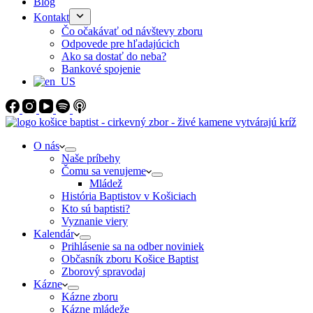
Blog
Kontakt
Čo očakávať od návštevy zboru
Odpovede pre hľadajúcich
Ako sa dostať do neba?
Bankové spojenie
O nás
Naše príbehy
Čomu sa venujeme
Mládež
História Baptistov v Košiciach
Kto sú baptisti?
Vyznanie viery
Kalendár
Prihlásenie sa na odber noviniek
Občasník zboru Košice Baptist
Zborový spravodaj
Kázne
Kázne zboru
Kázne mládeže