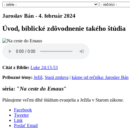
Jaroslav Bán - 4. február 2024
Úvod, biblické zdôvodnenie takého štúdia
Citát z Biblie:
Luke 24:13-53
Príbuzné témy:
Ježiš
,
Stará zmluva
|
kázne od rečníka: Jaroslav Bán
séria: "
Na ceste do Emaus
"
Plánujeme veľmi dlhé śtúdium evanjelia a Ježiša v Starom zákone.
Facebook
Tweeter
Link
Poslať Email