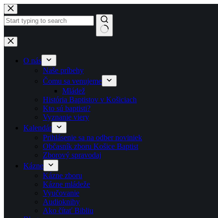
Skip to content
No results
O nás
Naše príbehy
Čomu sa venujeme
Mládež
História Baptistov v Košiciach
Kto sú baptisti?
Vyznanie viery
Kalendár
Prihlásenie sa na odber noviniek
Občasník zboru Košice Baptist
Zborový spravodaj
Kázne
Kázne zboru
Kázne mládeže
Vyučovanie
Audioknihy
Ako čítať Bibliu