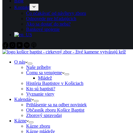
Blog
Kontakt
Čo očakávať od návštevy zboru
Odpovede pre hľadajúcich
Ako sa dostať do neba?
Bankové spojenie
O nás
Naše príbehy
Čomu sa venujeme
Mládež
História Baptistov v Košiciach
Kto sú baptisti?
Vyznanie viery
Kalendár
Prihlásenie sa na odber noviniek
Občasník zboru Košice Baptist
Zborový spravodaj
Kázne
Kázne zboru
Kázne mládeže