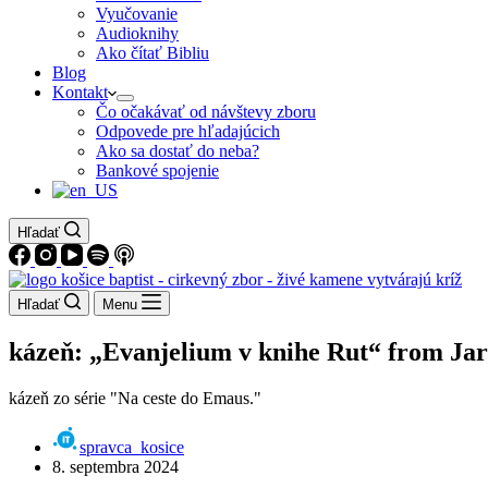
Vyučovanie
Audioknihy
Ako čítať Bibliu
Blog
Kontakt
Čo očakávať od návštevy zboru
Odpovede pre hľadajúcich
Ako sa dostať do neba?
Bankové spojenie
Hľadať
Hľadať
Menu
kázeň: „Evanjelium v knihe Rut“ from Jar
kázeň zo série "Na ceste do Emaus."
spravca_kosice
8. septembra 2024