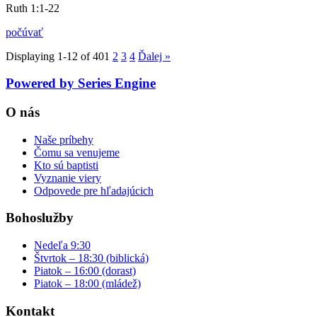
Ruth 1:1-22
počúvať
Displaying 1-12 of 40
1
2
3
4
Ďalej
»
Powered by Series Engine
O nás
Naše príbehy
Čomu sa venujeme
Kto sú baptisti
Vyznanie viery
Odpovede pre hľadajúcich
Bohoslužby
Nedeľa 9:30
Štvrtok – 18:30 (biblická)
Piatok – 16:00 (dorast)
Piatok – 18:00 (mládež)
Kontakt