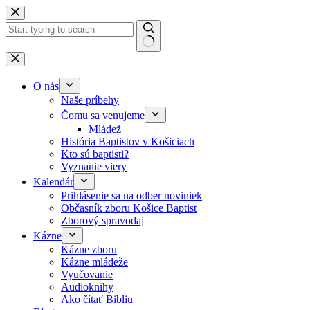
Skip to content
No results
O nás
Naše príbehy
Čomu sa venujeme
Mládež
História Baptistov v Košiciach
Kto sú baptisti?
Vyznanie viery
Kalendár
Prihlásenie sa na odber noviniek
Občasník zboru Košice Baptist
Zborový spravodaj
Kázne
Kázne zboru
Kázne mládeže
Vyučovanie
Audioknihy
Ako čítať Bibliu