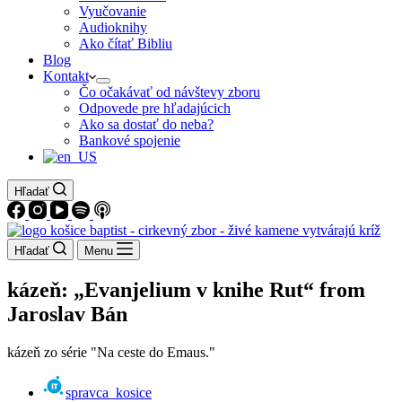
Vyučovanie
Audioknihy
Ako čítať Bibliu
Blog
Kontakt
Čo očakávať od návštevy zboru
Odpovede pre hľadajúcich
Ako sa dostať do neba?
Bankové spojenie
Hľadať
Hľadať
Menu
kázeň: „Evanjelium v knihe Rut“ from
Jaroslav Bán
kázeň zo série "Na ceste do Emaus."
spravca_kosice