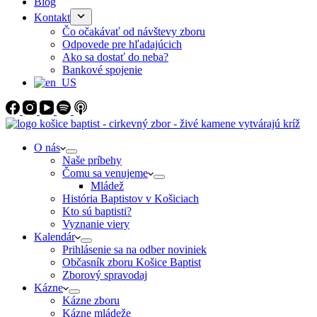
Blog
Kontakt
Čo očakávať od návštevy zboru
Odpovede pre hľadajúcich
Ako sa dostať do neba?
Bankové spojenie
O nás
Naše príbehy
Čomu sa venujeme
Mládež
História Baptistov v Košiciach
Kto sú baptisti?
Vyznanie viery
Kalendár
Prihlásenie sa na odber noviniek
Občasník zboru Košice Baptist
Zborový spravodaj
Kázne
Kázne zboru
Kázne mládeže