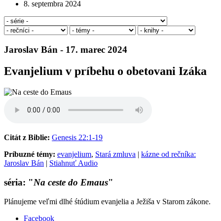
8. septembra 2024
Jaroslav Bán - 17. marec 2024
Evanjelium v príbehu o obetovani Izáka
Citát z Biblie:
Genesis 22:1-19
Príbuzné témy:
evanjelium
,
Stará zmluva
|
kázne od rečníka:
Jaroslav Bán
|
Stiahnuť Audio
séria: "
Na ceste do Emaus
"
Plánujeme veľmi dlhé śtúdium evanjelia a Ježiša v Starom zákone.
Facebook