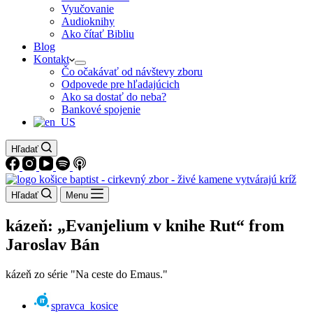
Vyučovanie
Audioknihy
Ako čítať Bibliu
Blog
Kontakt
Čo očakávať od návštevy zboru
Odpovede pre hľadajúcich
Ako sa dostať do neba?
Bankové spojenie
Hľadať
Hľadať
Menu
kázeň: „Evanjelium v knihe Rut“ from
Jaroslav Bán
kázeň zo série "Na ceste do Emaus."
spravca_kosice