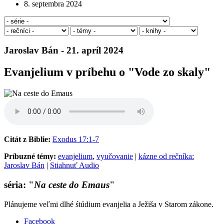
8. septembra 2024
Jaroslav Bán - 21. apríl 2024
Evanjelium v príbehu o "Vode zo skaly"
Citát z Biblie:
Exodus 17:1-7
Príbuzné témy:
evanjelium
,
vyučovanie
|
kázne od rečníka:
Jaroslav Bán
|
Stiahnuť Audio
séria: "
Na ceste do Emaus
"
Plánujeme veľmi dlhé śtúdium evanjelia a Ježiša v Starom zákone.
Facebook