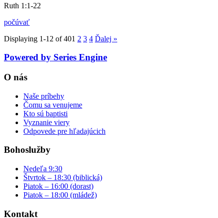
Ruth 1:1-22
počúvať
Displaying 1-12 of 40
1
2
3
4
Ďalej
»
Powered by Series Engine
O nás
Naše príbehy
Čomu sa venujeme
Kto sú baptisti
Vyznanie viery
Odpovede pre hľadajúcich
Bohoslužby
Nedeľa 9:30
Štvrtok – 18:30 (biblická)
Piatok – 16:00 (dorast)
Piatok – 18:00 (mládež)
Kontakt