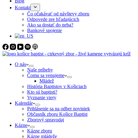
Blog
Kontakt
Čo očakávať od návštevy zboru
Odpovede pre hľadajúcich
Ako sa dostať do neba?
Bankové spojenie
O nás
Naše príbehy
Čomu sa venujeme
Mládež
História Baptistov v Košiciach
Kto sú baptisti?
Vyznanie viery
Kalendár
Prihlásenie sa na odber noviniek
Občasník zboru Košice Baptist
Zborový spravodaj
Kázne
Kázne zboru
Kázne mládeže