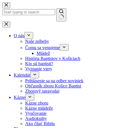
Skip to content
No results
O nás
Naše príbehy
Čomu sa venujeme
Mládež
História Baptistov v Košiciach
Kto sú baptisti?
Vyznanie viery
Kalendár
Prihlásenie sa na odber noviniek
Občasník zboru Košice Baptist
Zborový spravodaj
Kázne
Kázne zboru
Kázne mládeže
Vyučovanie
Audioknihy
Ako čítať Bibliu