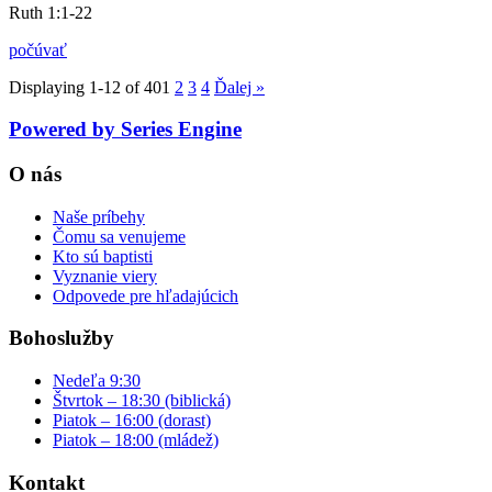
Ruth 1:1-22
počúvať
Displaying 1-12 of 40
1
2
3
4
Ďalej
»
Powered by Series Engine
O nás
Naše príbehy
Čomu sa venujeme
Kto sú baptisti
Vyznanie viery
Odpovede pre hľadajúcich
Bohoslužby
Nedeľa 9:30
Štvrtok – 18:30 (biblická)
Piatok – 16:00 (dorast)
Piatok – 18:00 (mládež)
Kontakt