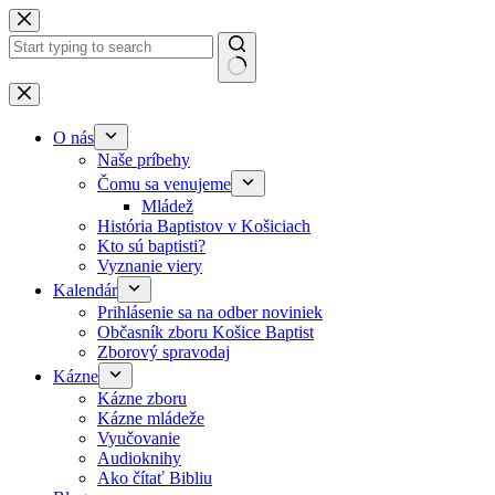
Skip to content
No results
O nás
Naše príbehy
Čomu sa venujeme
Mládež
História Baptistov v Košiciach
Kto sú baptisti?
Vyznanie viery
Kalendár
Prihlásenie sa na odber noviniek
Občasník zboru Košice Baptist
Zborový spravodaj
Kázne
Kázne zboru
Kázne mládeže
Vyučovanie
Audioknihy
Ako čítať Bibliu