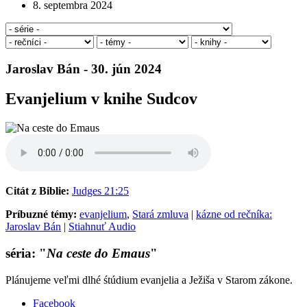
8. septembra 2024
Jaroslav Bán - 30. jún 2024
Evanjelium v knihe Sudcov
Citát z Biblie:
Judges 21:25
Príbuzné témy:
evanjelium
,
Stará zmluva
|
kázne od rečníka:
Jaroslav Bán
|
Stiahnuť Audio
séria: "
Na ceste do Emaus
"
Plánujeme veľmi dlhé śtúdium evanjelia a Ježiša v Starom zákone.
Facebook