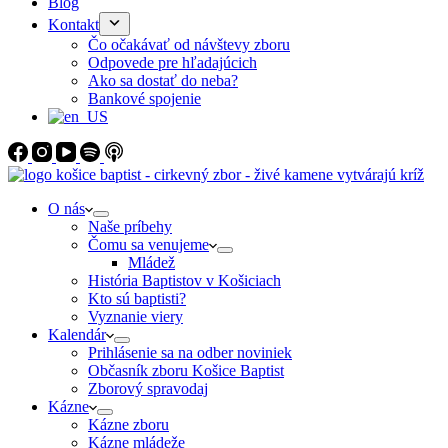
Blog
Kontakt
Čo očakávať od návštevy zboru
Odpovede pre hľadajúcich
Ako sa dostať do neba?
Bankové spojenie
O nás
Naše príbehy
Čomu sa venujeme
Mládež
História Baptistov v Košiciach
Kto sú baptisti?
Vyznanie viery
Kalendár
Prihlásenie sa na odber noviniek
Občasník zboru Košice Baptist
Zborový spravodaj
Kázne
Kázne zboru
Kázne mládeže