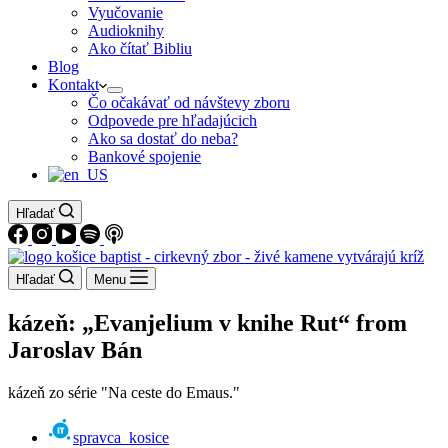
Vyučovanie
Audioknihy
Ako čítať Bibliu
Blog
Kontakt
Čo očakávať od návštevy zboru
Odpovede pre hľadajúcich
Ako sa dostať do neba?
Bankové spojenie
Hľadať
Hľadať
Menu
kázeň: „Evanjelium v knihe Rut“ from
Jaroslav Bán
kázeň zo série "Na ceste do Emaus."
spravca_kosice