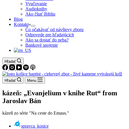
Vyučovanie
Audioknihy
Ako čítať Bibliu
Blog
Kontakt
Čo očakávať od návštevy zboru
Odpovede pre hľadajúcich
Ako sa dostať do neba?
Bankové spojenie
Hľadať
Hľadať
Menu
kázeň: „Evanjelium v knihe Rut“ from
Jaroslav Bán
kázeň zo série "Na ceste do Emaus."
spravca_kosice