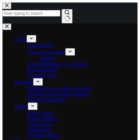
Skip to content
No results
O nás
Naše príbehy
Čomu sa venujeme
Mládež
História Baptistov v Košiciach
Kto sú baptisti?
Vyznanie viery
Kalendár
Prihlásenie sa na odber noviniek
Občasník zboru Košice Baptist
Zborový spravodaj
Kázne
Kázne zboru
Kázne mládeže
Vyučovanie
Audioknihy
Ako čítať Bibliu