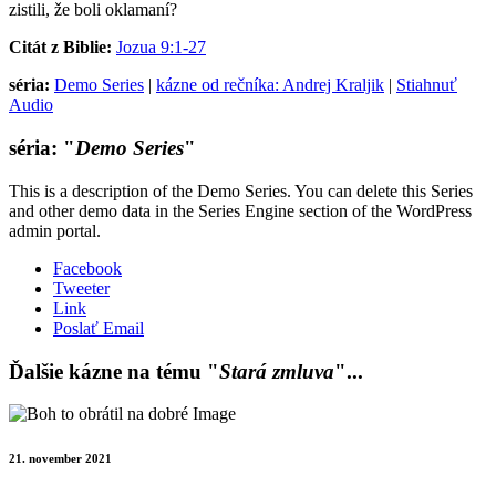
zistili, že boli oklamaní?
Citát z Biblie:
Jozua 9:1-27
séria:
Demo Series
|
kázne od rečníka: Andrej Kraljik
|
Stiahnuť
Audio
séria: "
Demo Series
"
This is a description of the Demo Series. You can delete this Series
and other demo data in the Series Engine section of the WordPress
admin portal.
Facebook
Tweeter
Link
Poslať Email
Ďalšie kázne na tému "
Stará zmluva
"...
21. november 2021