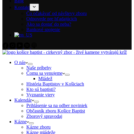
Blog
Kontakt
Čo očakávať od návštevy zboru
Odpovede pre hľadajúcich
Ako sa dostať do neba?
Bankové spojenie
O nás
Naše príbehy
Čomu sa venujeme
Mládež
História Baptistov v Košiciach
Kto sú baptisti?
Vyznanie viery
Kalendár
Prihlásenie sa na odber noviniek
Občasník zboru Košice Baptist
Zborový spravodaj
Kázne
Kázne zboru
Kázne mládeže