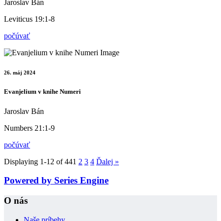
Jaroslav Bán
Leviticus 19:1-8
počúvať
26. máj 2024
Evanjelium v knihe Numeri
Jaroslav Bán
Numbers 21:1-9
počúvať
Displaying 1-12 of 44
1
2
3
4
Ďalej
»
Powered by Series Engine
O nás
Naše príbehy