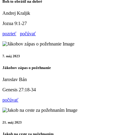
Boh to obrátil na dobré
Andrej Kraljik
Jozua 9:1-27
pozrieť
počúvať
7. máj 2023
Jákobov zápas o požehnanie
Jaroslav Bán
Genesis 27:18-34
počúvať
21. máj 2023
Jakob na ceste za požehnaním