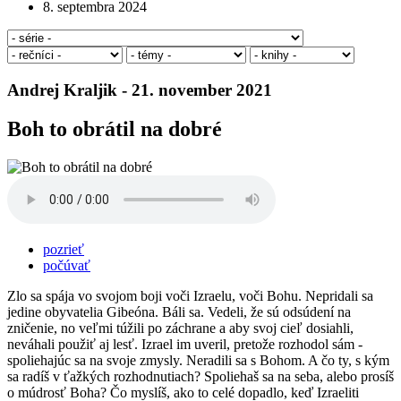
8. septembra 2024
Andrej Kraljik - 21. november 2021
Boh to obrátil na dobré
pozrieť
počúvať
Zlo sa spája vo svojom boji voči Izraelu, voči Bohu. Nepridali sa
jedine obyvatelia Gibeóna. Báli sa. Vedeli, že sú odsúdení na
zničenie, no veľmi túžili po záchrane a aby svoj cieľ dosiahli,
neváhali použiť aj lesť. Izrael im uveril, pretože rozhodol sám -
spoliehajúc sa na svoje zmysly. Neradili sa s Bohom. A čo ty, s kým
sa radíš v ťažkých rozhodnutiach? Spoliehaš sa na seba, alebo prosíš
o múdrosť Boha? Čo myslíš, ako to celé dopadlo, keď Izraeliti