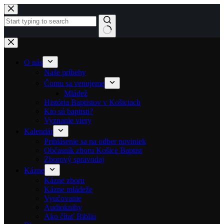
Skip to content
No results
O nás
Naše príbehy
Čomu sa venujeme
Mládež
História Baptistov v Košiciach
Kto sú baptisti?
Vyznanie viery
Kalendár
Prihlásenie sa na odber noviniek
Občasník zboru Košice Baptist
Zborový spravodaj
Kázne
Kázne zboru
Kázne mládeže
Vyučovanie
Audioknihy
Ako čítať Bibliu