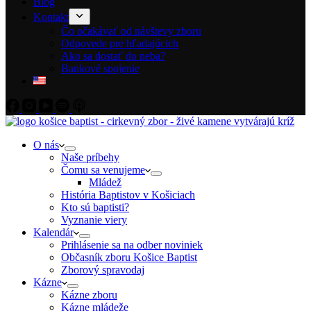
Blog
Kontakt
Čo očakávať od návštevy zboru
Odpovede pre hľadajúcich
Ako sa dostať do neba?
Bankové spojenie
O nás
Naše príbehy
Čomu sa venujeme
Mládež
História Baptistov v Košiciach
Kto sú baptisti?
Vyznanie viery
Kalendár
Prihlásenie sa na odber noviniek
Občasník zboru Košice Baptist
Zborový spravodaj
Kázne
Kázne zboru
Kázne mládeže