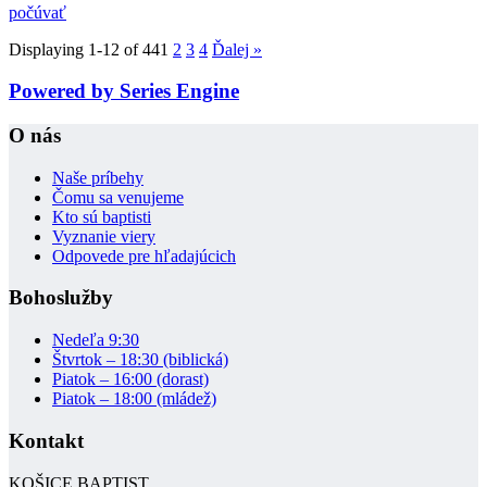
počúvať
Displaying 1-12 of 44
1
2
3
4
Ďalej
»
Powered by Series Engine
O nás
Naše príbehy
Čomu sa venujeme
Kto sú baptisti
Vyznanie viery
Odpovede pre hľadajúcich
Bohoslužby
Nedeľa 9:30
Štvrtok – 18:30 (biblická)
Piatok – 16:00 (dorast)
Piatok – 18:00 (mládež)
Kontakt
KOŠICE BAPTIST