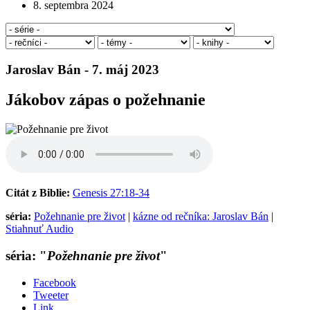
8. septembra 2024
Jaroslav Bán - 7. máj 2023
Jákobov zápas o požehnanie
Citát z Biblie:
Genesis 27:18-34
séria:
Požehnanie pre život
|
kázne od rečníka: Jaroslav Bán
|
Stiahnuť Audio
séria: "
Požehnanie pre život
"
Facebook
Tweeter
Link