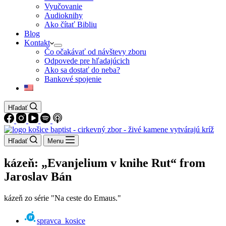
Vyučovanie
Audioknihy
Ako čítať Bibliu
Blog
Kontakt
Čo očakávať od návštevy zboru
Odpovede pre hľadajúcich
Ako sa dostať do neba?
Bankové spojenie
Hľadať
Hľadať
Menu
kázeň: „Evanjelium v knihe Rut“ from
Jaroslav Bán
kázeň zo série "Na ceste do Emaus."
spravca_kosice