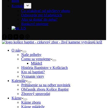
Blog
Kontakt
Čo očakávať od návštevy zboru
Odpovede pre hľadajúcich
Ako sa dostať do neba?
Bankové spojenie
O nás
Naše príbehy
Čomu sa venujeme
Mládež
História Baptistov v Košiciach
Kto sú baptisti?
Vyznanie viery
Kalendár
Prihlásenie sa na odber noviniek
Občasník zboru Košice Baptist
Zborový spravodaj
Kázne
Kázne zboru
Kázne mládeže