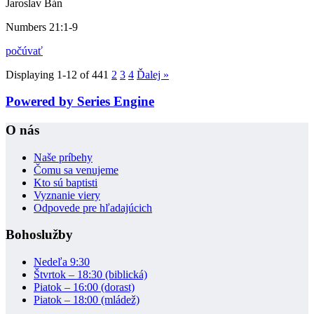
Jaroslav Bán
Numbers 21:1-9
počúvať
Displaying 1-12 of 44
1
2
3
4
Ďalej
»
Powered by Series Engine
O nás
Naše príbehy
Čomu sa venujeme
Kto sú baptisti
Vyznanie viery
Odpovede pre hľadajúcich
Bohoslužby
Nedeľa 9:30
Štvrtok – 18:30 (biblická)
Piatok – 16:00 (dorast)
Piatok – 18:00 (mládež)