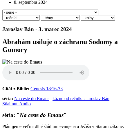
8. septembra 2024
Jaroslav Bán - 3. marec 2024
Abrahám usiluje o záchranu Sodomy a
Gomory
Citát z Biblie:
Genesis 18:16-33
séria:
Na ceste do Emaus
|
kázne od rečníka: Jaroslav Bán
|
Stiahnuť Audio
séria: "
Na ceste do Emaus
"
Plánujeme veľmi dlhé śtúdium evanjelia a Ježiša v Starom zákone.