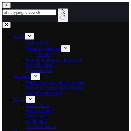
Skip to content
No results
O nás
Naše príbehy
Čomu sa venujeme
Mládež
História Baptistov v Košiciach
Kto sú baptisti?
Vyznanie viery
Kalendár
Prihlásenie sa na odber noviniek
Občasník zboru Košice Baptist
Zborový spravodaj
Kázne
Kázne zboru
Kázne mládeže
Vyučovanie
Audioknihy
Ako čítať Bibliu