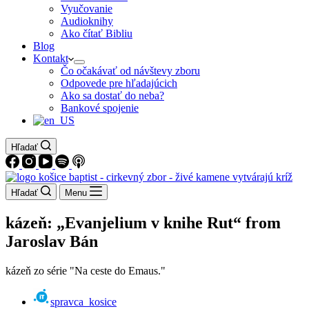
Vyučovanie
Audioknihy
Ako čítať Bibliu
Blog
Kontakt
Čo očakávať od návštevy zboru
Odpovede pre hľadajúcich
Ako sa dostať do neba?
Bankové spojenie
Hľadať
Hľadať
Menu
kázeň: „Evanjelium v knihe Rut“ from
Jaroslav Bán
kázeň zo série "Na ceste do Emaus."
spravca_kosice