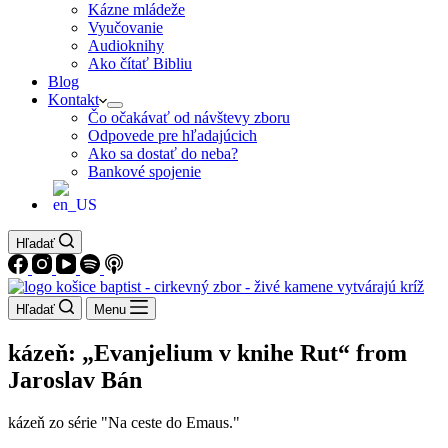
Kázne mládeže
Vyučovanie
Audioknihy
Ako čítať Bibliu
Blog
Kontakt
Čo očakávať od návštevy zboru
Odpovede pre hľadajúcich
Ako sa dostať do neba?
Bankové spojenie
Hľadať
Hľadať
Menu
kázeň: „Evanjelium v knihe Rut“ from
Jaroslav Bán
kázeň zo série "Na ceste do Emaus."