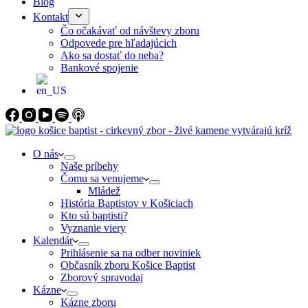
Blog
Kontakt
Čo očakávať od návštevy zboru
Odpovede pre hľadajúcich
Ako sa dostať do neba?
Bankové spojenie
O nás
Naše príbehy
Čomu sa venujeme
Mládež
História Baptistov v Košiciach
Kto sú baptisti?
Vyznanie viery
Kalendár
Prihlásenie sa na odber noviniek
Občasník zboru Košice Baptist
Zborový spravodaj
Kázne
Kázne zboru