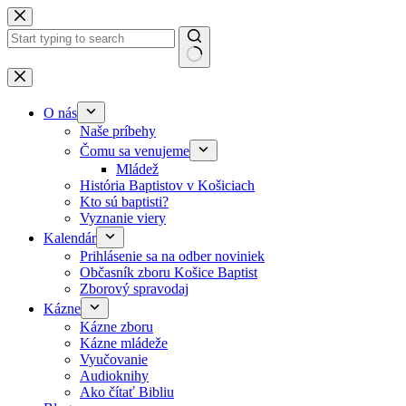
Skip to content
No results
O nás
Naše príbehy
Čomu sa venujeme
Mládež
História Baptistov v Košiciach
Kto sú baptisti?
Vyznanie viery
Kalendár
Prihlásenie sa na odber noviniek
Občasník zboru Košice Baptist
Zborový spravodaj
Kázne
Kázne zboru
Kázne mládeže
Vyučovanie
Audioknihy
Ako čítať Bibliu