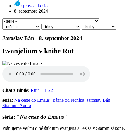
spravca_kosice
8. septembra 2024
Jaroslav Bán - 8. september 2024
Evanjelium v knihe Rut
Citát z Biblie:
Ruth 1:1-22
séria:
Na ceste do Emaus
|
kázne od rečníka: Jaroslav Bán
|
Stiahnuť Audio
séria: "
Na ceste do Emaus
"
Plánujeme veľmi dlhé śtúdium evanjelia a Ježiša v Starom zákone.