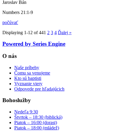
Jaroslav Bán
Numbers 21:1-9
počúvať
Displaying 1-12 of 44
1
2
3
4
Ďalej
»
Powered by Series Engine
O nás
Naše príbehy
Čomu sa venujeme
Kto sú baptisti
Vyznanie viery
Odpovede pre hľadajúcich
Bohoslužby
Nedeľa 9:30
Štvrtok – 18:30 (biblická)
Piatok – 16:00 (dorast)
Piatok – 18:00 (mládež)