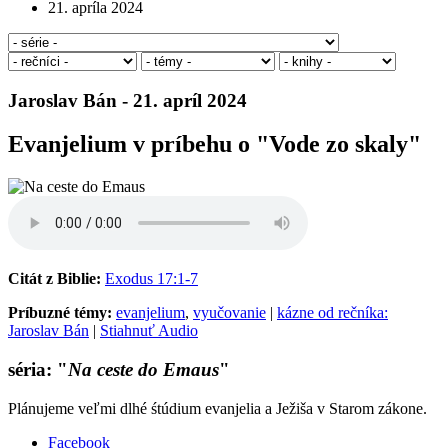
21. apríla 2024
Jaroslav Bán - 21. apríl 2024
Evanjelium v príbehu o "Vode zo skaly"
Citát z Biblie:
Exodus 17:1-7
Príbuzné témy:
evanjelium
,
vyučovanie
|
kázne od rečníka:
Jaroslav Bán
|
Stiahnuť Audio
séria: "
Na ceste do Emaus
"
Plánujeme veľmi dlhé śtúdium evanjelia a Ježiša v Starom zákone.
Facebook