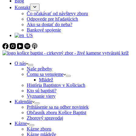
Blog
Kontakt
Čo očakávať od návštevy zboru
Odpovede pre hľadajúcich
Ako sa dostať do neba?
Bankové spojenie
O nás
Naše príbehy
Čomu sa venujeme
Mládež
História Baptistov v Košiciach
Kto sú baptisti?
Vyznanie viery
Kalendár
Prihlásenie sa na odber noviniek
Občasník zboru Košice Baptist
Zborový spravodaj
Kázne
Kázne zboru
Kázne mládeže