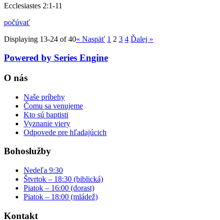
Ecclesiastes 2:1-11
počúvať
Displaying 13-24 of 40
«
Naspäť
1
2
3
4
Ďalej
»
Powered by Series Engine
O nás
Naše príbehy
Čomu sa venujeme
Kto sú baptisti
Vyznanie viery
Odpovede pre hľadajúcich
Bohoslužby
Nedeľa 9:30
Štvrtok – 18:30 (biblická)
Piatok – 16:00 (dorast)
Piatok – 18:00 (mládež)
Kontakt