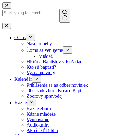
Skip to content
No results
O nás
Naše príbehy
Čomu sa venujeme
Mládež
História Baptistov v Košiciach
Kto sú baptisti?
Vyznanie viery
Kalendár
Prihlásenie sa na odber noviniek
Občasník zboru Košice Baptist
Zborový spravodaj
Kázne
Kázne zboru
Kázne mládeže
Vyučovanie
Audioknihy
Ako čítať Bibliu