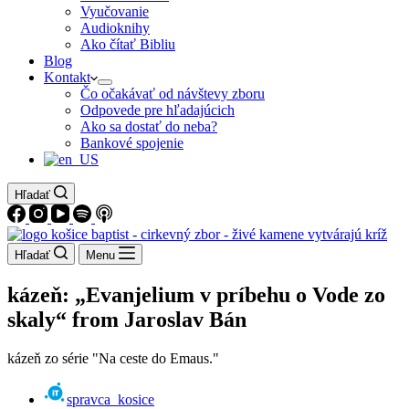
Vyučovanie
Audioknihy
Ako čítať Bibliu
Blog
Kontakt
Čo očakávať od návštevy zboru
Odpovede pre hľadajúcich
Ako sa dostať do neba?
Bankové spojenie
Hľadať
Hľadať
Menu
kázeň: „Evanjelium v príbehu o Vode zo
skaly“ from Jaroslav Bán
kázeň zo série "Na ceste do Emaus."
spravca_kosice