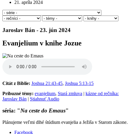
21. apríla 2024
Jaroslav Bán - 23. jún 2024
Evanjelium v knihe Jozue
Citát z Biblie:
Joshua 21:43-45
,
Joshua 5:13-15
Príbuzné témy:
evanjelium
,
Stará zmluva
|
kázne od rečníka:
Jaroslav Bán
|
Stiahnuť Audio
séria: "
Na ceste do Emaus
"
Plánujeme veľmi dlhé śtúdium evanjelia a Ježiša v Starom zákone.
Facebook