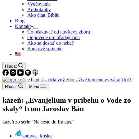
Vyučovanie
Audioknihy
Ako čítať Bibliu
Blog
Kontakt
Čo očakávať od návštevy zboru
Odpovede pre hľadajúcich
Ako sa dostať do neba?
Bankové spojenie
Hľadať
Hľadať
Menu
kázeň: „Evanjelium v príbehu o Vode zo
skaly“ from Jaroslav Bán
kázeň zo série "Na ceste do Emaus."
spravca_kosice