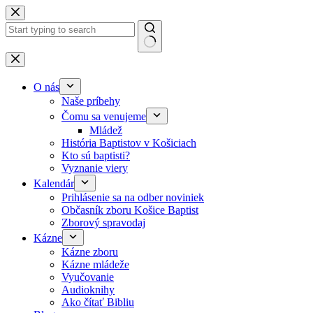
Skip to content
No results
O nás
Naše príbehy
Čomu sa venujeme
Mládež
História Baptistov v Košiciach
Kto sú baptisti?
Vyznanie viery
Kalendár
Prihlásenie sa na odber noviniek
Občasník zboru Košice Baptist
Zborový spravodaj
Kázne
Kázne zboru
Kázne mládeže
Vyučovanie
Audioknihy
Ako čítať Bibliu