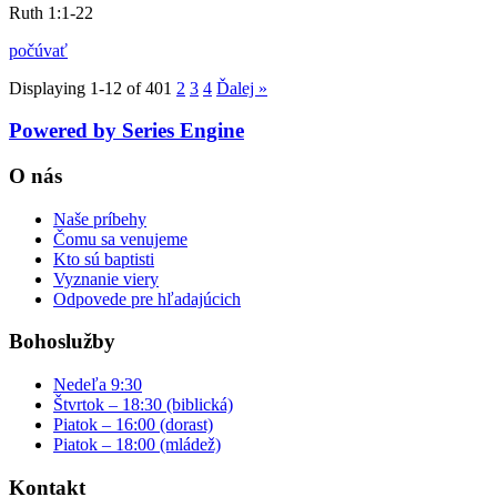
Ruth 1:1-22
počúvať
Displaying 1-12 of 40
1
2
3
4
Ďalej
»
Powered by Series Engine
O nás
Naše príbehy
Čomu sa venujeme
Kto sú baptisti
Vyznanie viery
Odpovede pre hľadajúcich
Bohoslužby
Nedeľa 9:30
Štvrtok – 18:30 (biblická)
Piatok – 16:00 (dorast)
Piatok – 18:00 (mládež)
Kontakt