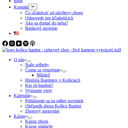
Blog
Kontakt
Čo očakávať od návštevy zboru
Odpovede pre hľadajúcich
Ako sa dostať do neba?
Bankové spojenie
O nás
Naše príbehy
Čomu sa venujeme
Mládež
História Baptistov v Košiciach
Kto sú baptisti?
Vyznanie viery
Kalendár
Prihlásenie sa na odber noviniek
Občasník zboru Košice Baptist
Zborový spravodaj
Kázne
Kázne zboru
Kázne mládeže