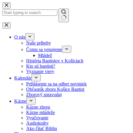
Skip to content
No results
O nás
Naše príbehy
Čomu sa venujeme
Mládež
História Baptistov v Košiciach
Kto sú baptisti?
Vyznanie viery
Kalendár
Prihlásenie sa na odber noviniek
Občasník zboru Košice Baptist
Zborový spravodaj
Kázne
Kázne zboru
Kázne mládeže
Vyučovanie
Audioknihy
Ako čítať Bibliu