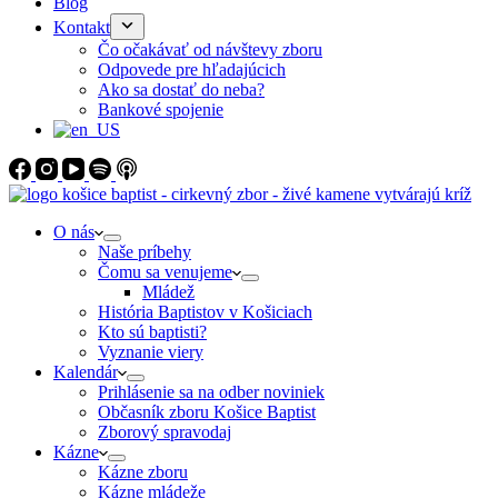
Blog
Kontakt
Čo očakávať od návštevy zboru
Odpovede pre hľadajúcich
Ako sa dostať do neba?
Bankové spojenie
O nás
Naše príbehy
Čomu sa venujeme
Mládež
História Baptistov v Košiciach
Kto sú baptisti?
Vyznanie viery
Kalendár
Prihlásenie sa na odber noviniek
Občasník zboru Košice Baptist
Zborový spravodaj
Kázne
Kázne zboru
Kázne mládeže