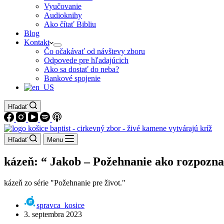
Vyučovanie
Audioknihy
Ako čítať Bibliu
Blog
Kontakt
Čo očakávať od návštevy zboru
Odpovede pre hľadajúcich
Ako sa dostať do neba?
Bankové spojenie
Hľadať
Hľadať
Menu
kázeň: “ Jakob – Požehnanie ako rozpozna
kázeň zo série "Požehnanie pre život."
spravca_kosice
3. septembra 2023