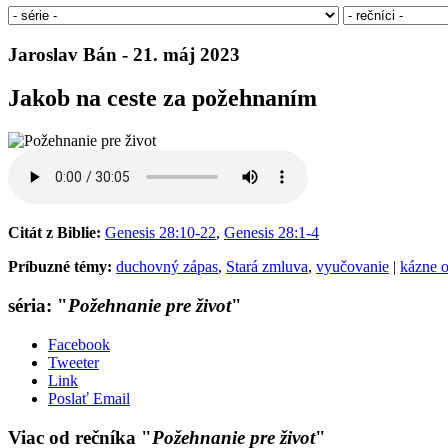
Jaroslav Bán - 21. máj 2023
Jakob na ceste za požehnaním
Citát z Biblie:
Genesis 28:10-22
,
Genesis 28:1-4
Príbuzné témy:
duchovný zápas
,
Stará zmluva
,
vyučovanie
|
kázne o
séria: "
Požehnanie pre život
"
Facebook
Tweeter
Link
Poslať Email
Viac od rečníka "
Požehnanie pre život
"