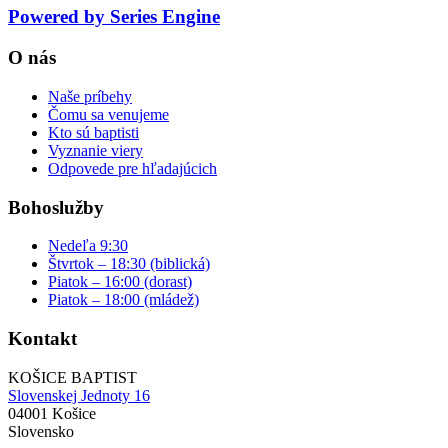
Powered by Series Engine
O nás
Naše príbehy
Čomu sa venujeme
Kto sú baptisti
Vyznanie viery
Odpovede pre hľadajúcich
Bohoslužby
Nedeľa 9:30
Štvrtok – 18:30 (biblická)
Piatok – 16:00 (dorast)
Piatok – 18:00 (mládež)
Kontakt
KOŠICE BAPTIST
Slovenskej Jednoty 16
04001 Košice
Slovensko