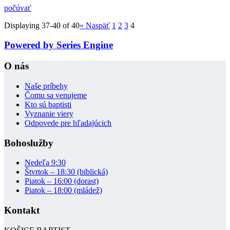
počúvať
Displaying 37-40 of 40
«
Naspäť
1
2
3
4
Powered by Series Engine
O nás
Naše príbehy
Čomu sa venujeme
Kto sú baptisti
Vyznanie viery
Odpovede pre hľadajúcich
Bohoslužby
Nedeľa 9:30
Štvrtok – 18:30 (biblická)
Piatok – 16:00 (dorast)
Piatok – 18:00 (mládež)
Kontakt