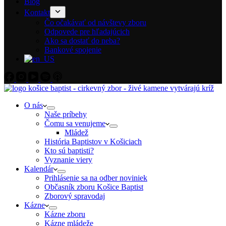
Blog
Kontakt
Čo očakávať od návštevy zboru
Odpovede pre hľadajúcich
Ako sa dostať do neba?
Bankové spojenie
O nás
Naše príbehy
Čomu sa venujeme
Mládež
História Baptistov v Košiciach
Kto sú baptisti?
Vyznanie viery
Kalendár
Prihlásenie sa na odber noviniek
Občasník zboru Košice Baptist
Zborový spravodaj
Kázne
Kázne zboru
Kázne mládeže