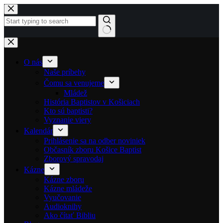
Skip to content
No results
O nás
Naše príbehy
Čomu sa venujeme
Mládež
História Baptistov v Košiciach
Kto sú baptisti?
Vyznanie viery
Kalendár
Prihlásenie sa na odber noviniek
Občasník zboru Košice Baptist
Zborový spravodaj
Kázne
Kázne zboru
Kázne mládeže
Vyučovanie
Audioknihy
Ako čítať Bibliu