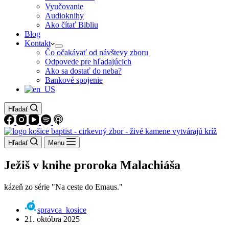
Vyučovanie
Audioknihy
Ako čítať Bibliu
Blog
Kontakt
Čo očakávať od návštevy zboru
Odpovede pre hľadajúcich
Ako sa dostať do neba?
Bankové spojenie
Hľadať
Hľadať
Menu
Ježiš v knihe proroka Malachiáša
kázeň zo série "Na ceste do Emaus."
spravca_kosice
21. októbra 2025