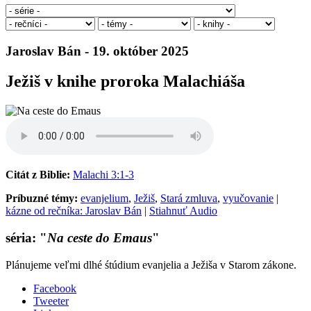
Jaroslav Bán - 19. október 2025
Ježiš v knihe proroka Malachiáša
Citát z Biblie:
Malachi 3:1-3
Príbuzné témy:
evanjelium
,
Ježiš
,
Stará zmluva
,
vyučovanie
|
kázne od rečníka: Jaroslav Bán
|
Stiahnuť Audio
séria: "
Na ceste do Emaus
"
Plánujeme veľmi dlhé śtúdium evanjelia a Ježiša v Starom zákone.
Facebook
Tweeter