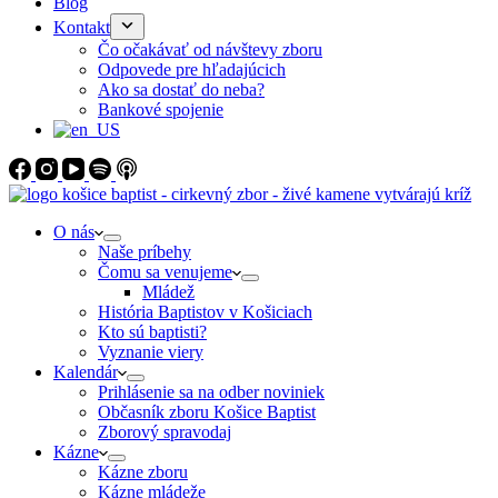
Blog
Kontakt
Čo očakávať od návštevy zboru
Odpovede pre hľadajúcich
Ako sa dostať do neba?
Bankové spojenie
O nás
Naše príbehy
Čomu sa venujeme
Mládež
História Baptistov v Košiciach
Kto sú baptisti?
Vyznanie viery
Kalendár
Prihlásenie sa na odber noviniek
Občasník zboru Košice Baptist
Zborový spravodaj
Kázne
Kázne zboru
Kázne mládeže