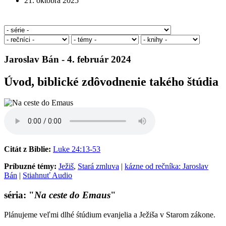
21. októbra 2025
Jaroslav Bán - 4. február 2024
Úvod, biblické zdôvodnenie takého štúdia
Citát z Biblie:
Luke 24:13-53
Príbuzné témy:
Ježiš
,
Stará zmluva
|
kázne od rečníka: Jaroslav
Bán
|
Stiahnuť Audio
séria: "
Na ceste do Emaus
"
Plánujeme veľmi dlhé śtúdium evanjelia a Ježiša v Starom zákone.