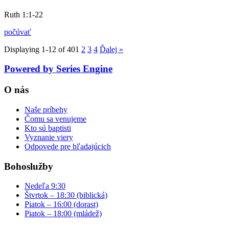
Ruth 1:1-22
počúvať
Displaying 1-12 of 40
1
2
3
4
Ďalej
»
Powered by Series Engine
O nás
Naše príbehy
Čomu sa venujeme
Kto sú baptisti
Vyznanie viery
Odpovede pre hľadajúcich
Bohoslužby
Nedeľa 9:30
Štvrtok – 18:30 (biblická)
Piatok – 16:00 (dorast)
Piatok – 18:00 (mládež)