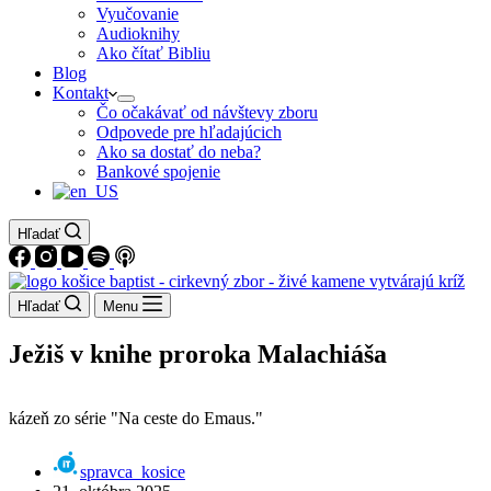
Vyučovanie
Audioknihy
Ako čítať Bibliu
Blog
Kontakt
Čo očakávať od návštevy zboru
Odpovede pre hľadajúcich
Ako sa dostať do neba?
Bankové spojenie
Hľadať
Hľadať
Menu
Ježiš v knihe proroka Malachiáša
kázeň zo série "Na ceste do Emaus."
spravca_kosice