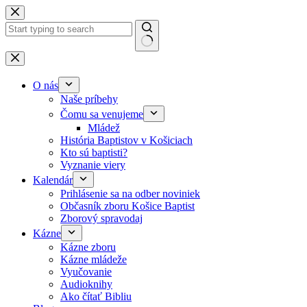
Skip to content
No results
O nás
Naše príbehy
Čomu sa venujeme
Mládež
História Baptistov v Košiciach
Kto sú baptisti?
Vyznanie viery
Kalendár
Prihlásenie sa na odber noviniek
Občasník zboru Košice Baptist
Zborový spravodaj
Kázne
Kázne zboru
Kázne mládeže
Vyučovanie
Audioknihy
Ako čítať Bibliu