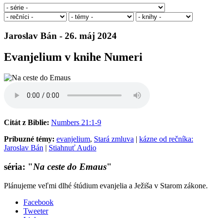
Jaroslav Bán - 26. máj 2024
Evanjelium v knihe Numeri
Citát z Biblie:
Numbers 21:1-9
Príbuzné témy:
evanjelium
,
Stará zmluva
|
kázne od rečníka:
Jaroslav Bán
|
Stiahnuť Audio
séria: "
Na ceste do Emaus
"
Plánujeme veľmi dlhé śtúdium evanjelia a Ježiša v Starom zákone.
Facebook
Tweeter