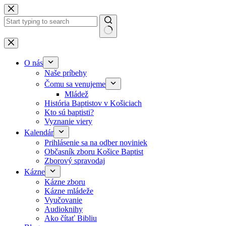
Skip to content
No results
O nás
Naše príbehy
Čomu sa venujeme
Mládež
História Baptistov v Košiciach
Kto sú baptisti?
Vyznanie viery
Kalendár
Prihlásenie sa na odber noviniek
Občasník zboru Košice Baptist
Zborový spravodaj
Kázne
Kázne zboru
Kázne mládeže
Vyučovanie
Audioknihy
Ako čítať Bibliu