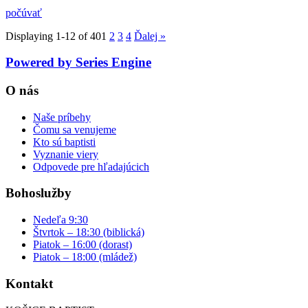
počúvať
Displaying 1-12 of 40
1
2
3
4
Ďalej
»
Powered by Series Engine
O nás
Naše príbehy
Čomu sa venujeme
Kto sú baptisti
Vyznanie viery
Odpovede pre hľadajúcich
Bohoslužby
Nedeľa 9:30
Štvrtok – 18:30 (biblická)
Piatok – 16:00 (dorast)
Piatok – 18:00 (mládež)
Kontakt