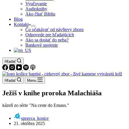
Vyučovanie
Audioknihy
Ako čítať Bibliu
Blog
Kontakt
Čo očakávať od návštevy zboru
Odpovede pre hľadajúcich
Ako sa dostať do neba?
Bankové spojenie
Hľadať
Hľadať
Menu
Ježiš v knihe proroka Malachiáša
kázeň zo série "Na ceste do Emaus."
spravca_kosice
21. októbra 2025