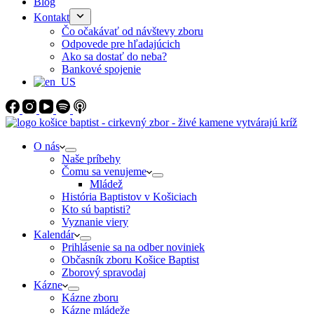
Blog
Kontakt
Čo očakávať od návštevy zboru
Odpovede pre hľadajúcich
Ako sa dostať do neba?
Bankové spojenie
O nás
Naše príbehy
Čomu sa venujeme
Mládež
História Baptistov v Košiciach
Kto sú baptisti?
Vyznanie viery
Kalendár
Prihlásenie sa na odber noviniek
Občasník zboru Košice Baptist
Zborový spravodaj
Kázne
Kázne zboru
Kázne mládeže