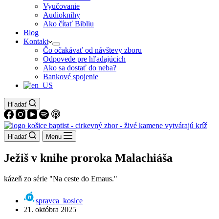
Vyučovanie
Audioknihy
Ako čítať Bibliu
Blog
Kontakt
Čo očakávať od návštevy zboru
Odpovede pre hľadajúcich
Ako sa dostať do neba?
Bankové spojenie
Hľadať
Hľadať
Menu
Ježiš v knihe proroka Malachiáša
kázeň zo série "Na ceste do Emaus."
spravca_kosice
21. októbra 2025