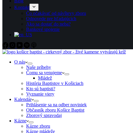
Blog
Kontakt
Čo očakávať od návštevy zboru
Odpovede pre hľadajúcich
Ako sa dostať do neba?
Bankové spojenie
O nás
Naše príbehy
Čomu sa venujeme
Mládež
História Baptistov v Košiciach
Kto sú baptisti?
Vyznanie viery
Kalendár
Prihlásenie sa na odber noviniek
Občasník zboru Košice Baptist
Zborový spravodaj
Kázne
Kázne zboru
Kázne mládeže