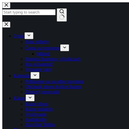
Skip to content
No results
O nás
Naše príbehy
Čomu sa venujeme
Mládež
História Baptistov v Košiciach
Kto sú baptisti?
Vyznanie viery
Kalendár
Prihlásenie sa na odber noviniek
Občasník zboru Košice Baptist
Zborový spravodaj
Kázne
Kázne zboru
Kázne mládeže
Vyučovanie
Audioknihy
Ako čítať Bibliu