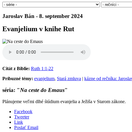
Jaroslav Bán - 8. september 2024
Evanjelium v knihe Rut
Citát z Biblie:
Ruth 1:1-22
Príbuzné témy:
evanjelium
,
Stará zmluva
|
kázne od rečníka: Jarosl
séria: "
Na ceste do Emaus
"
Plánujeme veľmi dlhé śtúdium evanjelia a Ježiša v Starom zákone.
Facebook
Tweeter
Link
Poslať Email