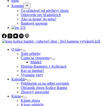
Blog
Kontakt
Čo očakávať od návštevy zboru
Odpovede pre hľadajúcich
Ako sa dostať do neba?
Bankové spojenie
O nás
Naše príbehy
Čomu sa venujeme
Mládež
História Baptistov v Košiciach
Kto sú baptisti?
Vyznanie viery
Kalendár
Prihlásenie sa na odber noviniek
Občasník zboru Košice Baptist
Zborový spravodaj
Kázne
Kázne zboru
Kázne mládeže